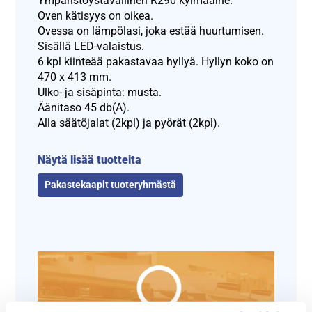
Ympäristöystävällinen R290 kylmäaine.
Oven kätisyys on oikea.
Ovessa on lämpölasi, joka estää huurtumisen.
Sisällä LED-valaistus.
6 kpl kiinteää pakastavaa hyllyä. Hyllyn koko on
470 x 413 mm.
Ulko- ja sisäpinta: musta.
Äänitaso 45 db(A).
Alla säätöjalat (2kpl) ja pyörät (2kpl).
Näytä lisää tuotteita
Pakastekaapit tuoteryhmästä