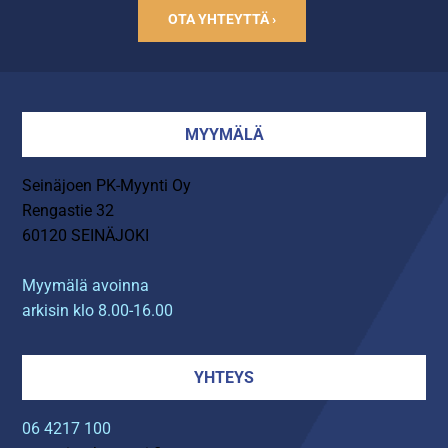
OTA YHTEYTTÄ ›
MYYMÄLÄ
Seinäjoen PK-Myynti Oy
Rengastie 32
60120 SEINÄJOKI
Myymälä avoinna
arkisin klo 8.00-16.00
YHTEYS
06 4217 100