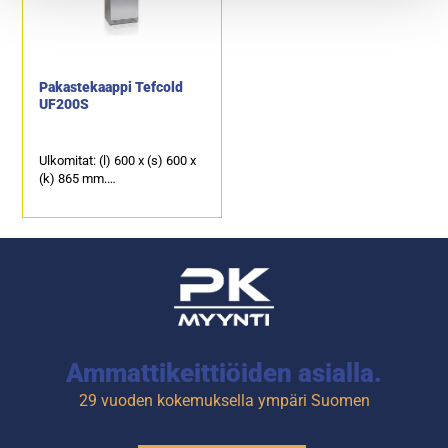
teräslevyä, sisäpinta on
ruostumatonta teräslevyä.
Pakastekaappi Tefcold
UF200S
Ulkomitat: (l) 600 x (s) 600 x
(k) 865 mm.
Tilavuus (brutto/netto): 120 /
200 litraa.
Ulkopinta ruostumatonta
terästä, sisäpinta valkoinen.
Ammattikeittiöiden asialla.
29 vuoden kokemuksella ympäri Suomen