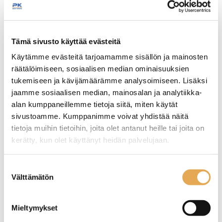
Tämäkin laite sopivasti
Tämä sivusto käyttää evästeitä
rahoituksella
Käytämme evästeitä tarjoamamme sisällön ja mainosten
räätälöimiseen, sosiaalisen median ominaisuuksien
TUTUSTU ›
tukemiseen ja kävijämäärämme analysoimiseen. Lisäksi
jaamme sosiaalisen median, mainosalan ja analytiikka-
alan kumppaneillemme tietoja siitä, miten käytät
sivustoamme. Kumppanimme voivat yhdistää näitä
tietoja muihin tietoihin, joita olet antanut heille tai joita on
kerätty, kun olet käyttänyt heidän palvelujaan.
seinajoenpk-myynti.fi/tietosuoja/
Lisätietoja:
Suostumuksen
Välttämätön
valinta
Pakastekaappi Forcold M-
Pakastekaappi
Mieltymykset
GN650BT-FC
Everlasting Green 1502