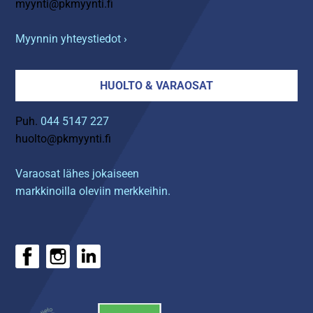
myynti@pkmyynti.fi
Myynnin yhteystiedot ›
HUOLTO & VARAOSAT
Puh.
044 5147 227
huolto@pkmyynti.fi
Varaosat lähes jokaiseen
markkinoilla oleviin merkkeihin.