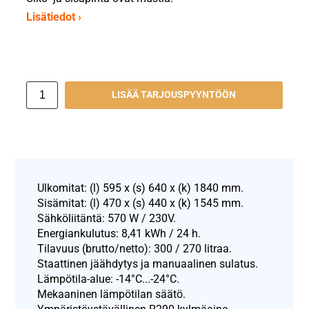
Lisätiedot ›
LISÄÄ TARJOUSPYYNTÖÖN
Ulkomitat: (l) 595 x (s) 640 x (k) 1840 mm.
Sisämitat: (l) 470 x (s) 440 x (k) 1545 mm.
Sähköliitäntä: 570 W / 230V.
Energiankulutus: 8,41 kWh / 24 h.
Tilavuus (brutto/netto): 300 / 270 litraa.
Staattinen jäähdytys ja manuaalinen sulatus.
Lämpötila-alue: -14°C...-24°C.
Mekaaninen lämpötilan säätö.