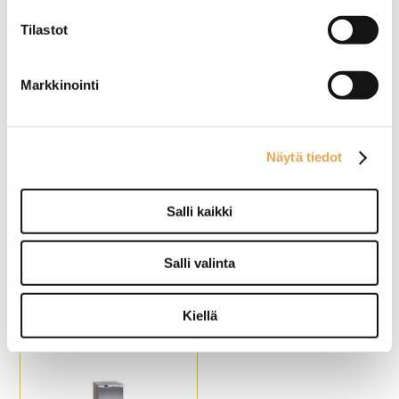
BTV
Tilastot
Ulkomitat: (l) 740 x (s) 830 x
Ulkomitat: (l) 1500 x (s) 815 x
(k) 2010 mm.
(k) 2100 mm.
Vetoisuus: 650 litraa.
GN 2/1 mitoitettu.
Markkinointi
Ulko- ja sisäpinta:
Vetoisuus: 1365 litraa.
ruostumaton teräs AISI 201.
Ulko- ja sisäpinta:
ruostumaton teräs AISI 304.
Näytä tiedot
Salli kaikki
Lasiovipakastekaappi
Pakastekaappi Porkka
Tefcold UFS370G Black
Inventus F8
Salli valinta
Ulkomitat: (l) 595 x (s) 640 x
Ulkomitat: (l) 850 x (s) 750 x
(k) 1840 mm.
(k) 2100 mm.
Kiellä
Tilavuus (brutto/netto): 300 /
GN 2/1 mitoitettu.
270 litraa.
Sisämitat: (l) 654 x (s) 555 x
Ulko- ja sisäpinta ovat
(k) 1485 mm.
mustia.
Ulkopinta on näkyviltä
osiltaan ruostumatonta