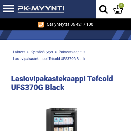
0
Ota yhteyttä 06 4217 100
»
»
»
Laitteet
Kylmäsäilytys
Pakastekaapit
Lasiovipakastekaappi Tefcold UFS370G Black
Lasiovipakastekaappi Tefcold
UFS370G Black