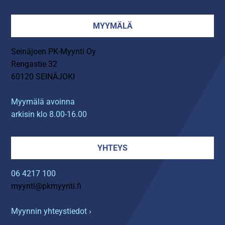
MYYMÄLÄ
Seinäjoen PK-Myynti Oy
Rengastie 32
60120 SEINÄJOKI
Myymälä avoinna
arkisin klo 8.00-16.00
YHTEYS
06 4217 100
myynti@pkmyynti.fi
Myynnin yhteystiedot ›