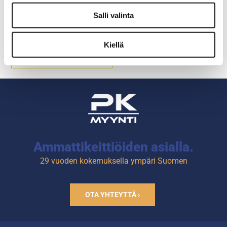
Lattiahyllyt, koottava ja
säädettävillä tasoilla
Salli valinta
Hyllyt joko umpi- tai
Kiellä
reikähyllyä.
Syvyys 300-600 mm.
Korkeus 2000 mm.
5-tasoinen.
Valmistusmateriaali hiottu
ruostumaton teräs.
Muoviset säätöjalat.
Ammattikeittiöiden asialla.
29 vuoden kokemuksella ympäri Suomen
OTA YHTEYTTÄ ›