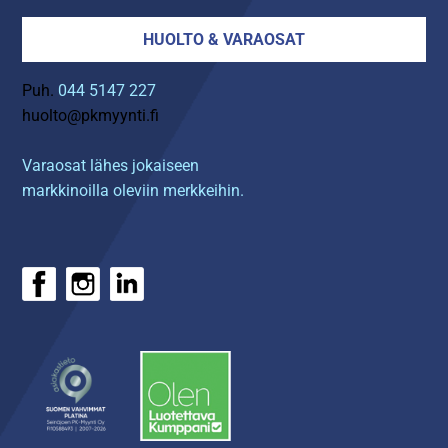
HUOLTO & VARAOSAT
Puh.
044 5147 227
huolto@pkmyynti.fi
Varaosat lähes jokaiseen
markkinoilla oleviin merkkeihin.