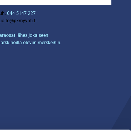
uh.
044 5147 227
uolto@pkmyynti.fi
araosat lähes jokaiseen
arkkinoilla oleviin merkkeihin.