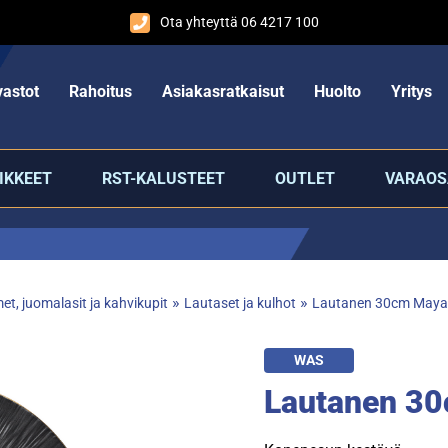
Ota yhteyttä 06 4217 100
astot
Rahoitus
Asiakasratkaisut
Huolto
Yritys
IKKEET
RST-KALUSTEET
OUTLET
VARAOS
»
»
et, juomalasit ja kahvikupit
Lautaset ja kulhot
Lautanen 30cm Maya
WAS
Lautanen 3