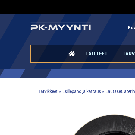
Kuv
LAITTEET
TARV
»
»
Tarvikkeet
Esillepano ja kattaus
Lautaset, aterim