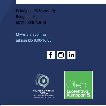
Seinäjoen PK-Myynti Oy
Rengastie 32
60120 SEINÄJOKI
Myymälä avoinna
arkisin klo 8.00-16.00