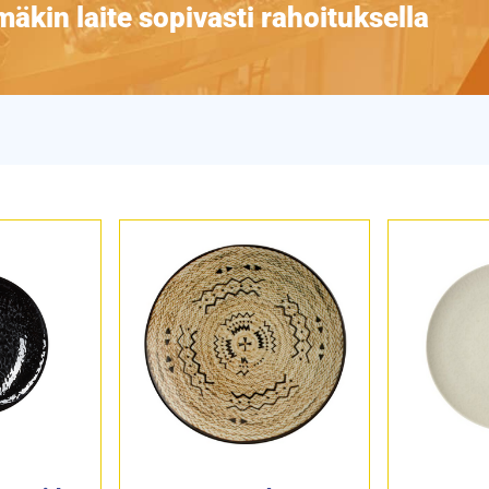
äkin laite sopivasti rahoituksella