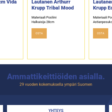
cm Vida
Lautanen Arthurr
Lautane
Krupp Tribal Mood
Krupp Ec
Materiaali Posliini
Materiaali Pos
Halkaisija 28cm
Astianpesuko
OSTA
OSTA
Ammattikeittiöiden asialla.
29 vuoden kokemuksella ympäri Suomen
YHTEYS