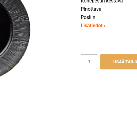
Konepesun kestävä
Pinottava
Posliini
Lisätiedot ›
LISÄÄ TAR