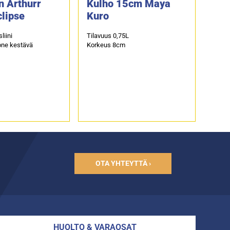
n Arthurr
Kulho 15cm Maya
lipse
Kuro
liini
Tilavuus 0,75L
ne kestävä
Korkeus 8cm
OTA YHTEYTTÄ ›
HUOLTO & VARAOSAT