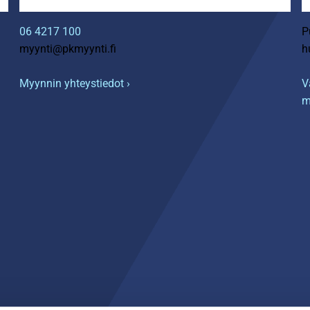
06 4217 100
P
myynti@pkmyynti.fi
h
Myynnin yhteystiedot ›
V
m