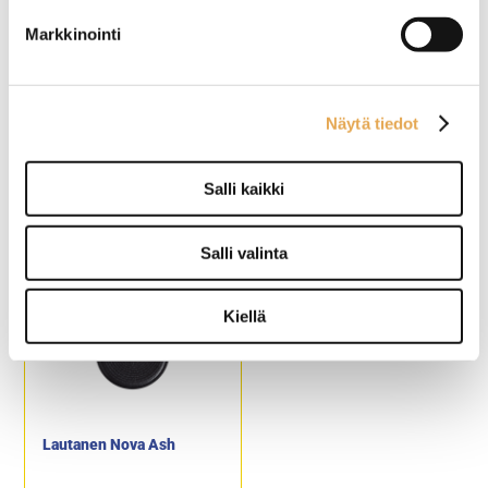
Markkinointi
Lautanen Arthurr Krupp
Lautanen 16,5cm Maya
Näytä tiedot
Tribal Mood
Kuro
Materiaali Posliini
Konepesun kestävä
Salli kaikki
Halkaisija 28cm
Pinottava
Posliini
OSTA
Salli valinta
Kiellä
Lautanen Nova Ash