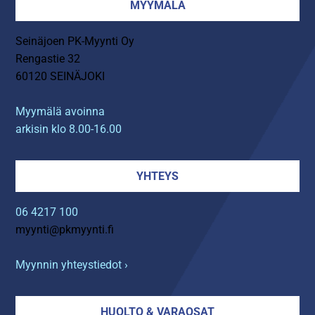
MYYMÄLÄ
Seinäjoen PK-Myynti Oy
Rengastie 32
60120 SEINÄJOKI
Myymälä avoinna
arkisin klo 8.00-16.00
YHTEYS
06 4217 100
myynti@pkmyynti.fi
Myynnin yhteystiedot ›
HUOLTO & VARAOSAT