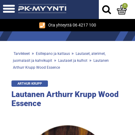
0
Ota yhteyttä 06 4217 100
»
»
Tarvikkeet
Esillepano ja kattaus
Lautaset, aterimet,
»
»
juomalasit ja kahvikupit
Lautaset ja kulhot
Lautanen
Arthurr Krupp Wood Essence
ARTHUR KRUPP
Lautanen Arthurr Krupp Wood
Essence