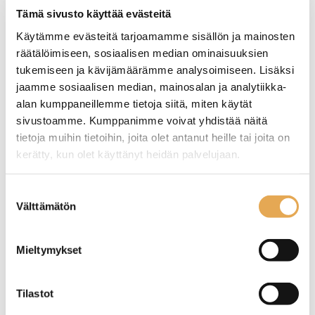
Tämä sivusto käyttää evästeitä
Käytämme evästeitä tarjoamamme sisällön ja mainosten
räätälöimiseen, sosiaalisen median ominaisuuksien
tukemiseen ja kävijämäärämme analysoimiseen. Lisäksi
jaamme sosiaalisen median, mainosalan ja analytiikka-
alan kumppaneillemme tietoja siitä, miten käytät
sivustoamme. Kumppanimme voivat yhdistää näitä
tietoja muihin tietoihin, joita olet antanut heille tai joita on
Lautanen Arthurr Krupp
LAUTANEN ROCKZZERO
kerätty, kun olet käyttänyt heidän palvelujaan.
Ocean Denim
17,5CM ONE LIGHT ROCK
seinajoenpk-myynti.fi/tietosuoja/
Lisätietoja:
Suostumuksen
Materiaali Posliini
Lautanen matala 17,5cm
Välttämätön
Astianpesukone kestävä
halkaisija
valinta
– Kestää pesun
astianpesukoneessa
OSTA
– Pinottava
Mieltymykset
– Mikroaaltouunin kestävä
– Kestää -20C… + 250C
lämpötilat.
Tilastot