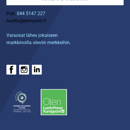
Puh.
044 5147 227
huolto@pkmyynti.fi
Varaosat lähes jokaiseen
markkinoilla oleviin merkkeihin.