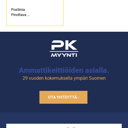
Posliinia
Pinottava
Astianpesukoneessa
pestävä
Ammattikeittiöiden asialla.
29 vuoden kokemuksella ympäri Suomen
OTA YHTEYTTÄ ›