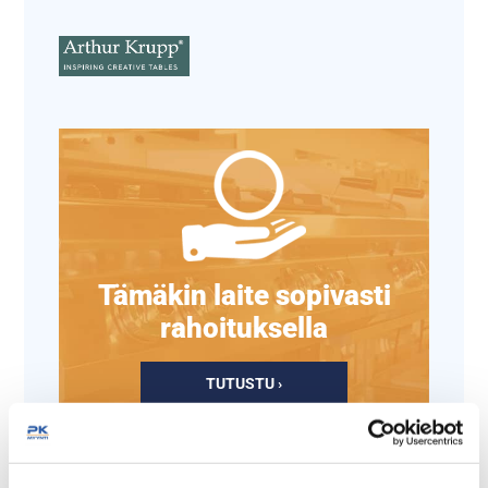
Tämäkin laite sopivasti
rahoituksella
TUTUSTU ›