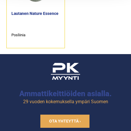
Lautanen Nature Essence
Posliinia
Ammattikeittiöiden asialla.
29 vuoden kokemuksella ympäri Suomen
OTA YHTEYTTÄ ›