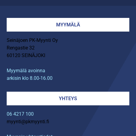
MYYMÄLÄ
Seinäjoen PK-Myynti Oy
Rengastie 32
60120 SEINÄJOKI
Myymälä avoinna
arkisin klo 8.00-16.00
YHTEYS
06 4217 100
myynti@pkmyynti.fi