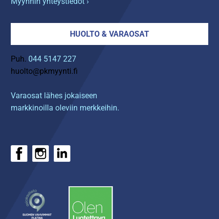
Myynnin yhteystiedot ›
HUOLTO & VARAOSAT
Puh.
044 5147 227
huolto@pkmyynti.fi
Varaosat lähes jokaiseen
markkinoilla oleviin merkkeihin.