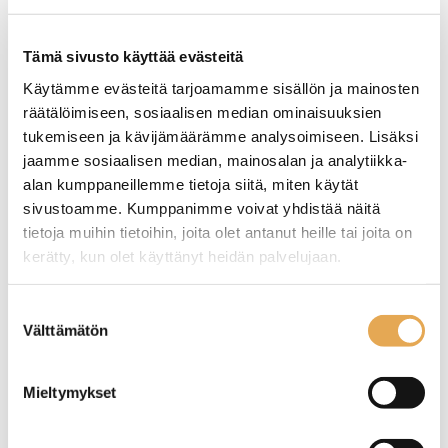
Tämäkin laite sopivasti
Tämä sivusto käyttää evästeitä
rahoituksella
Käytämme evästeitä tarjoamamme sisällön ja mainosten
räätälöimiseen, sosiaalisen median ominaisuuksien
TUTUSTU ›
tukemiseen ja kävijämäärämme analysoimiseen. Lisäksi
jaamme sosiaalisen median, mainosalan ja analytiikka-
alan kumppaneillemme tietoja siitä, miten käytät
sivustoamme. Kumppanimme voivat yhdistää näitä
tietoja muihin tietoihin, joita olet antanut heille tai joita on
kerätty, kun olet käyttänyt heidän palvelujaan.
seinajoenpk-myynti.fi/tietosuoja/
Lisätietoja:
Suostumuksen
Välttämätön
valinta
Lautanen Nero Sand 41 x
KULHO 16CM
Mieltymykset
15cm
ROCKZZERO ONE LIGHT
ROCK