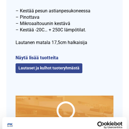
– Kestää pesun astianpesukoneessa
– Pinottava
– Mikroaaltouunin kestävä
– Kestää -20C… + 250C lämpötilat.
Lautanen matala 17,5cm halkaisija
Näytä lisää tuotteita
Lautaset ja kulhot tuoteryhmästä