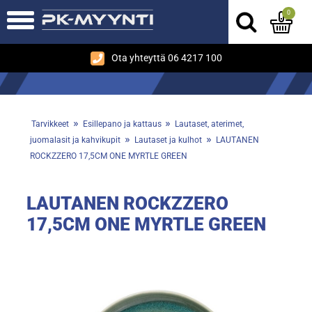
0
Ota yhteyttä 06 4217 100
»
»
Tarvikkeet
Esillepano ja kattaus
Lautaset, aterimet,
»
»
juomalasit ja kahvikupit
Lautaset ja kulhot
LAUTANEN
ROCKZZERO 17,5CM ONE MYRTLE GREEN
LAUTANEN ROCKZZERO
17,5CM ONE MYRTLE GREEN