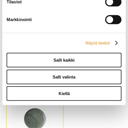
Tilastot
Materiaali: melamiini
Kulhon halkaisija 16cm
Tilavuus 0,35 litraa
- Kestää pesun
Markkinointi
astianpesukoneessa
- Pinottava
- Mikroaaltouunin kestävä
- Kestää -20C... + 250C
lämpötilat.
Näytä tiedot
Salli kaikki
Syvä lautanen 21cm Vida
Lautanen 19cm Vida
Night
Night
Salli valinta
Konepesun kestävä
Konepesun kestävä
Pinottava
Pinottava
Kiellä
Posliini
Posliini