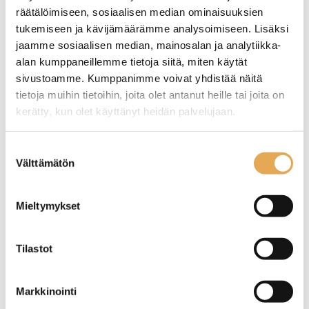
räätälöimiseen, sosiaalisen median ominaisuuksien
tukemiseen ja kävijämäärämme analysoimiseen. Lisäksi
jaamme sosiaalisen median, mainosalan ja analytiikka-
alan kumppaneillemme tietoja siitä, miten käytät
sivustoamme. Kumppanimme voivat yhdistää näitä
tietoja muihin tietoihin, joita olet antanut heille tai joita on
kerätty, kun olet käyttänyt heidän palvelujaan.
Lautanen 27cm Maya
Lautanen Arthurr Krupp
seinajoenpk-myynti.fi/tietosuoja/
Lisätietoja:
Suostumuksen
Kuro
Mandala
Välttämätön
valinta
Konepesun kestävä
Materiaali Posliini
Pinottava
Mieltymykset
Posliini
Tilastot
Markkinointi