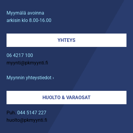
Myymälä avoinna
arkisin klo 8.00-16.00
YHTEYS
06 4217 100
myynti@pkmyynti.fi
Myynnin yhteystiedot ›
HUOLTO & VARAOSAT
Puh.
044 5147 227
huolto@pkmyynti.fi