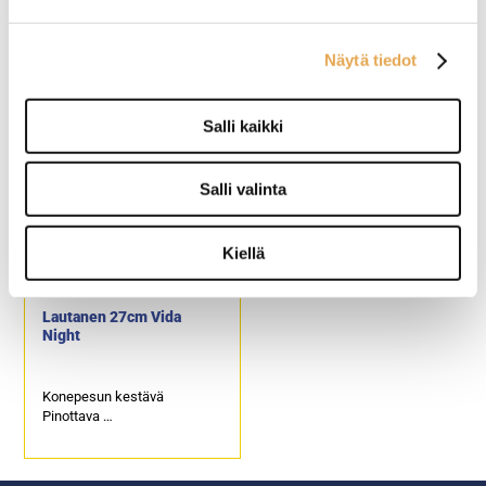
Keittolautanen 22cm
Lautanen Nature Essence
Näytä tiedot
Posliinia
Salli kaikki
Salli valinta
Kiellä
Lautanen 27cm Vida
Night
Konepesun kestävä
Pinottava
Posliini