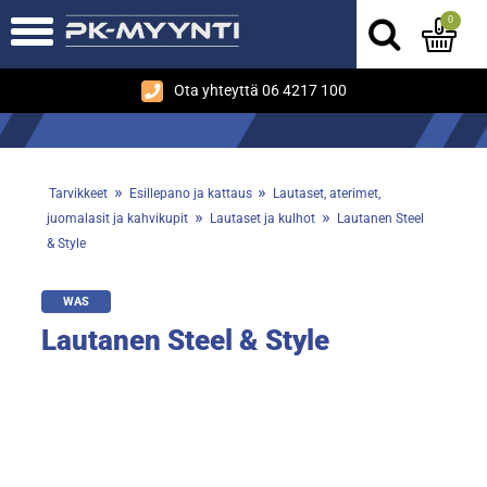
0
Ota yhteyttä 06 4217 100
»
»
Tarvikkeet
Esillepano ja kattaus
Lautaset, aterimet,
»
»
juomalasit ja kahvikupit
Lautaset ja kulhot
Lautanen Steel
& Style
WAS
Lautanen Steel & Style