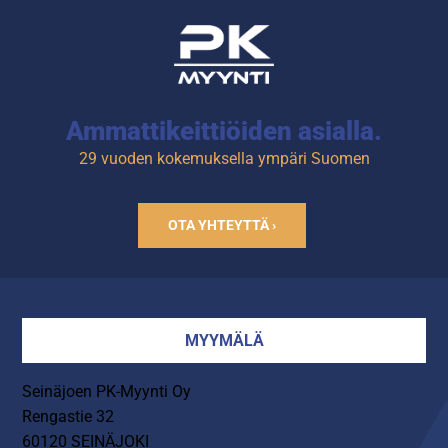
Ammattikeittiöiden asialla.
29 vuoden kokemuksella ympäri Suomen
OTA YHTEYTTÄ ›
MYYMÄLÄ
Seinäjoen PK-Myynti Oy
Rengastie 32
60120 SEINÄJOKI