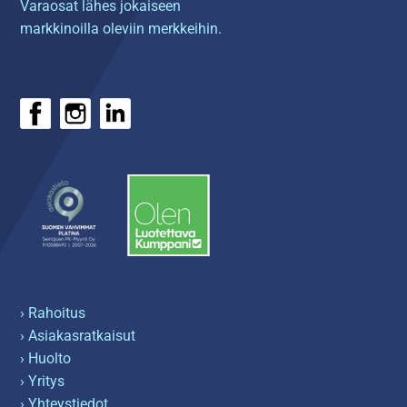
Varaosat lähes jokaiseen
markkinoilla oleviin merkkeihin.
› Rahoitus
› Asiakasratkaisut
› Huolto
› Yritys
› Yhteystiedot