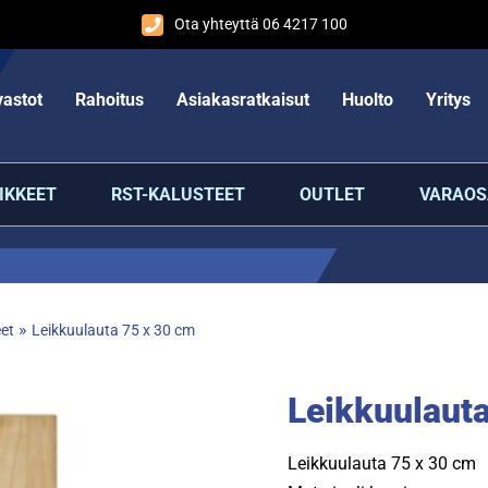
Ota yhteyttä 06 4217 100
astot
Rahoitus
Asiakasratkaisut
Huolto
Yritys
IKKEET
RST-KALUSTEET
OUTLET
VARAOS
»
eet
Leikkuulauta 75 x 30 cm
Leikkuulaut
Leikkuulauta 75 x 30 cm