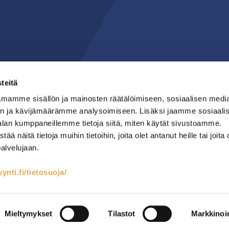
teitä
mamme sisällön ja mainosten räätälöimiseen, sosiaalisen medi
n ja kävijämäärämme analysoimiseen. Lisäksi jaamme sosiaali
alan kumppaneillemme tietoja siitä, miten käytät sivustoamme.
näitä tietoja muihin tietoihin, joita olet antanut heille tai joita 
palvelujaan.
nti.fi/tietosuoja/
teet
Kylmäsäilytys
Lämmin keittiö
RST-kalusteet
Mainostoimisto Semio
Mieltymykset
Tilastot
Markkinoin