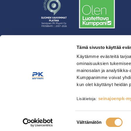
Tämä sivusto käyttää eväs
› Rahoitus
› Asiakasratkaisut
Käytämme evästeitä tarjoa
ominaisuuksien tukemisee
› Huolto
mainosalan ja analytiikka-
› Yritys
Kumppanimme voivat yhdistää 
› Yhteystiedot
kun olet käyttänyt heidän 
› Tietosuojaseloste
› Tilaus- ja toimitusehdot
seinajoenpk-myy
Lisätietoja:
Astianpesu & Esikäsittely
Kahvinvalmistus & Baarilait
Tarjoilulaitteet
Tarvikkeet
Suostumuksen
Välttämätön
valinta