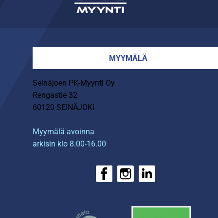
MYYMÄLÄ
Seinäjoen PK-Myynti Oy
Rengastie 32
60120 SEINÄJOKI
Myymälä avoinna
arkisin klo 8.00-16.00