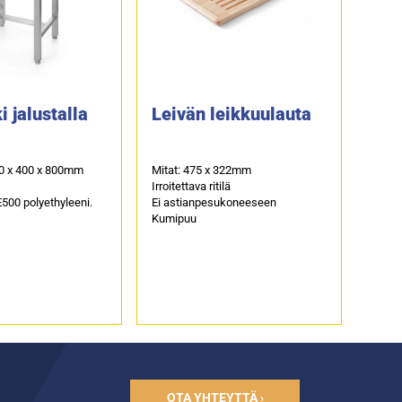
i jalustalla
Leivän leikkuulauta
00 x 400 x 800mm
Mitat: 475 x 322mm
Irroitettava ritilä
500 polyethyleeni.
Ei astianpesukoneeseen
Kumipuu
OTA YHTEYTTÄ ›