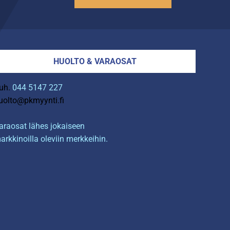
HUOLTO & VARAOSAT
uh.
044 5147 227
uolto@pkmyynti.fi
araosat lähes jokaiseen
arkkinoilla oleviin merkkeihin.