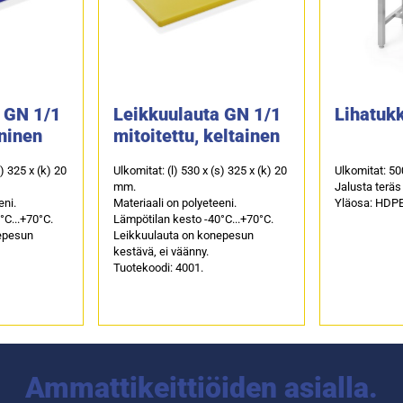
 GN 1/1
Leikkuulauta GN 1/1
Lihatukk
ininen
mitoitettu, keltainen
s) 325 x (k) 20
Ulkomitat: (l) 530 x (s) 325 x (k) 20
Ulkomitat: 5
mm.
Jalusta teräs
eni.
Materiaali on polyeteeni.
Yläosa: HDPE
°C...+70°C.
Lämpötilan kesto -40°C...+70°C.
epesun
Leikkuulauta on konepesun
kestävä, ei väänny.
Tuotekoodi: 4001.
Ammattikeittiöiden asialla.