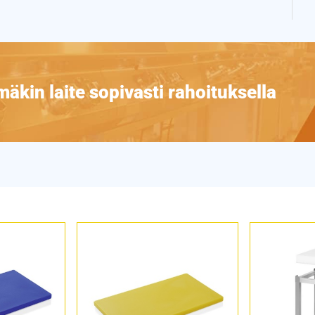
äkin laite sopivasti rahoituksella