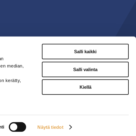
Salli kaikki
an
sen median,
Salli valinta
on kerätty,
Kiellä
ti
Näytä tiedot