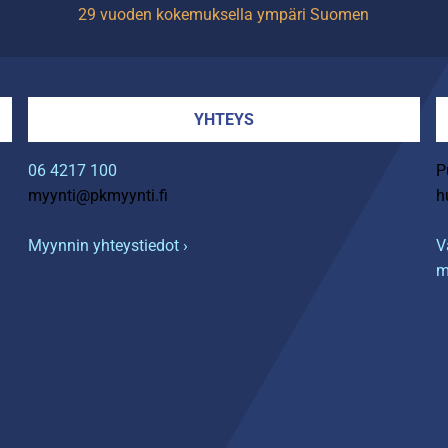
29 vuoden kokemuksella ympäri Suomen
YHTEYS
06 4217 100
P
myynti@pkmyynti.fi
h
Myynnin yhteystiedot ›
V
m