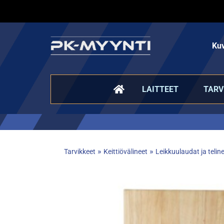
Kuv
LAITTEET
TARV
»
»
Tarvikkeet
Keittiövälineet
Leikkuulaudat ja telin