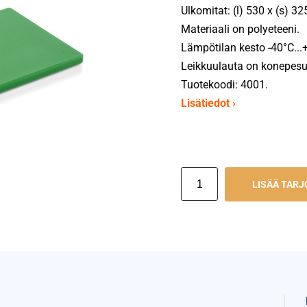
Ulkomitat: (l) 530 x (s) 3
Materiaali on polyeteeni.
Lämpötilan kesto -40°C...
Leikkuulauta on konepesun
Tuotekoodi: 4001.
Lisätiedot ›
LISÄÄ TAR