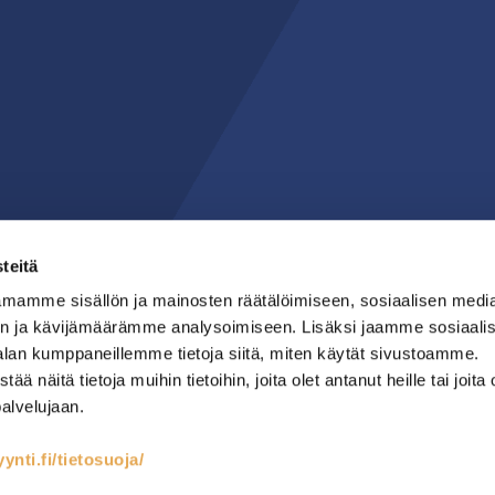
teitä
mamme sisällön ja mainosten räätälöimiseen, sosiaalisen medi
n ja kävijämäärämme analysoimiseen. Lisäksi jaamme sosiaali
alan kumppaneillemme tietoja siitä, miten käytät sivustoamme.
näitä tietoja muihin tietoihin, joita olet antanut heille tai joita 
palvelujaan.
nti.fi/tietosuoja/
teet
Kylmäsäilytys
Lämmin keittiö