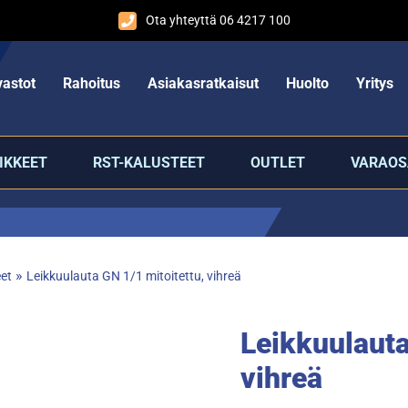
Ota yhteyttä 06 4217 100
astot
Rahoitus
Asiakasratkaisut
Huolto
Yritys
IKKEET
RST-KALUSTEET
OUTLET
VARAOS
»
eet
Leikkuulauta GN 1/1 mitoitettu, vihreä
Leikkuulauta
vihreä