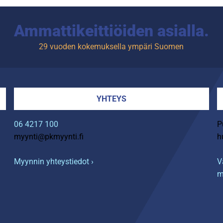
Ammattikeittiöiden asialla.
29 vuoden kokemuksella ympäri Suomen
YHTEYS
06 4217 100
P
myynti@pkmyynti.fi
h
Myynnin yhteystiedot ›
V
m