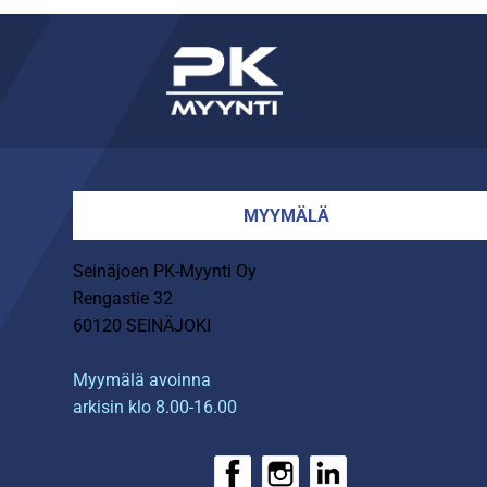
MYYMÄLÄ
Seinäjoen PK-Myynti Oy
Rengastie 32
60120 SEINÄJOKI
Myymälä avoinna
arkisin klo 8.00-16.00