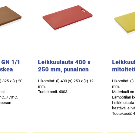
 GN 1/1
Leikkuulauta 400 x
Leikkuu
uskea
250 mm, punainen
mitoitet
s) 325 x (k) 20
Ulkomitat: (l) 400 (s) 250 x (k) 12
Ulkomitat: (l)
mm.
mm.
eni.
Tuotekoodi: 4003.
Materiaali on
°C...+70°C.
Lämpötilan ke
epesun
Leikkuulauta
kestävä, ei v
Tuotekoodi: 