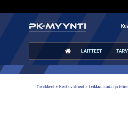
Kuv
LAITTEET
TARV
»
»
Tarvikkeet
Keittiövälineet
Leikkuulaudat ja telin