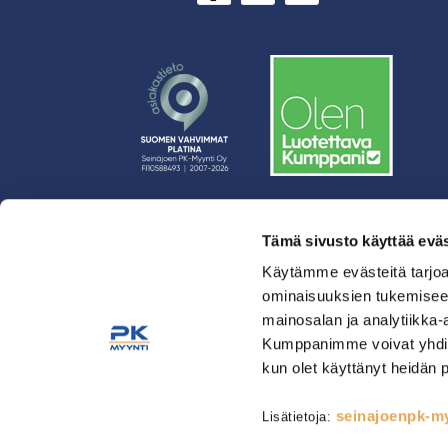
Tämä sivusto käyttää eväs
› Rahoitus
› Asiakasratkaisut
Käytämme evästeitä tarjoa
ominaisuuksien tukemisee
› Huolto
mainosalan ja analytiikka-
› Yritys
Kumppanimme voivat yhdistää 
› Yhteystiedot
kun olet käyttänyt heidän 
› Tietosuojaseloste
› Tilaus- ja toimitusehdot
seinajoenpk-myy
Lisätietoja:
Astianpesu & Esikäsittely
Kahvinvalmistus & Baarilait