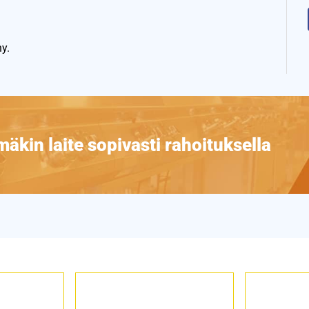
y.
äkin laite sopivasti rahoituksella