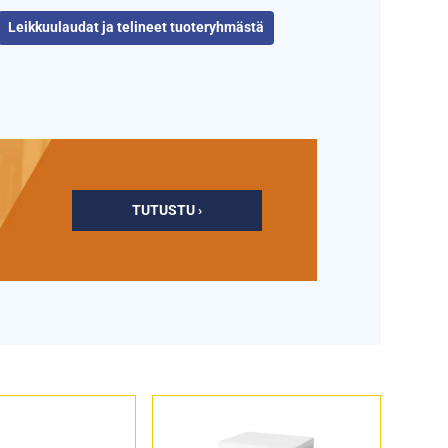
Leikkuulaudat ja telineet tuoteryhmästä
TUTUSTU ›