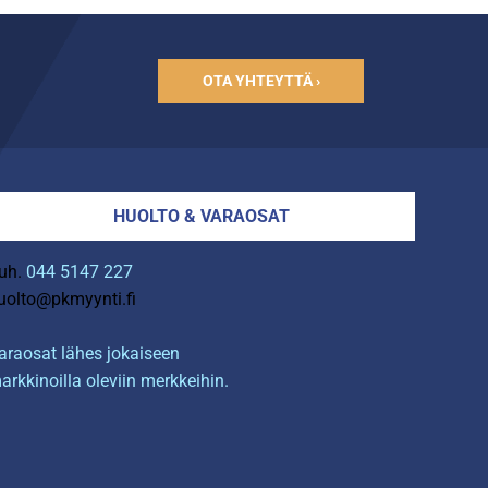
OTA YHTEYTTÄ ›
HUOLTO & VARAOSAT
uh.
044 5147 227
uolto@pkmyynti.fi
araosat lähes jokaiseen
arkkinoilla oleviin merkkeihin.