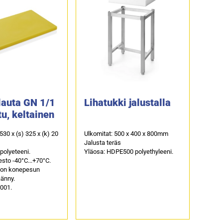
lauta GN 1/1
Lihatukki jalustalla
tu, keltainen
 530 x (s) 325 x (k) 20
Ulkomitat: 500 x 400 x 800mm
Jalusta teräs
 polyeteeni.
Yläosa: HDPE500 polyethyleeni.
sto -40°C...+70°C.
 on konepesun
äänny.
4001.