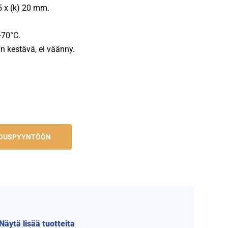
25 x (k) 20 mm.
+70°C.
 kestävä, ei väänny.
JOUSPYYNTÖÖN
Näytä lisää tuotteita