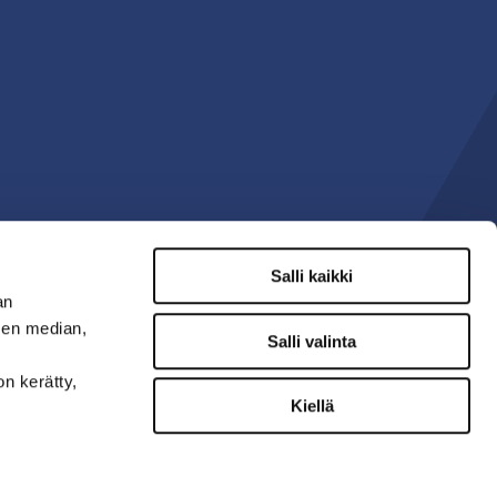
Salli kaikki
an
sen median,
Salli valinta
on kerätty,
Kiellä