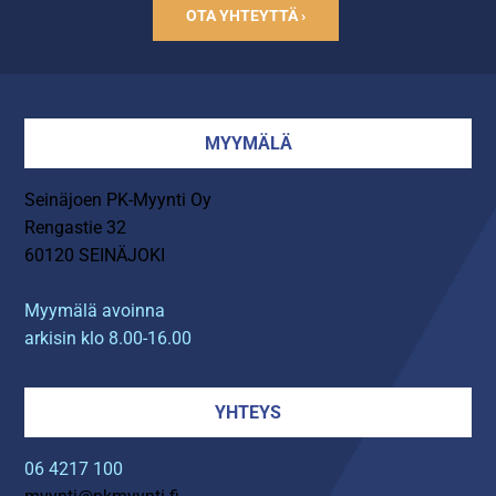
OTA YHTEYTTÄ ›
MYYMÄLÄ
Seinäjoen PK-Myynti Oy
Rengastie 32
60120 SEINÄJOKI
Myymälä avoinna
arkisin klo 8.00-16.00
YHTEYS
06 4217 100