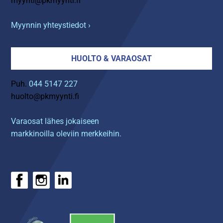
myynti@pkmyynti.fi
Myynnin yhteystiedot ›
HUOLTO & VARAOSAT
Puh.
044 5147 227
huolto@pkmyynti.fi
Varaosat lähes jokaiseen
markkinoilla oleviin merkkeihin.