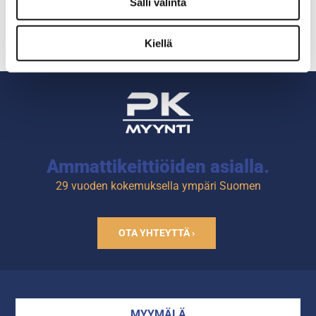
Salli valinta
Mitta-asteikko
Kiellä
Ammattikeittiöiden asialla.
29 vuoden kokemuksella ympäri Suomen
OTA YHTEYTTÄ ›
MYYMÄLÄ