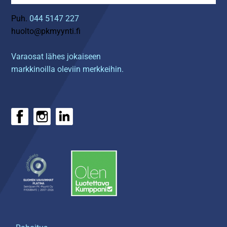
Puh.
044 5147 227
huolto@pkmyynti.fi
Varaosat lähes jokaiseen
markkinoilla oleviin merkkeihin.