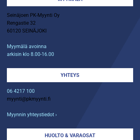
Seinäjoen PK-Myynti Oy
Rengastie 32
60120 SEINÄJOKI
Myymälä avoinna
arkisin klo 8.00-16.00
YHTEYS
06 4217 100
myynti@pkmyynti.fi
Myynnin yhteystiedot ›
HUOLTO & VARAOSAT