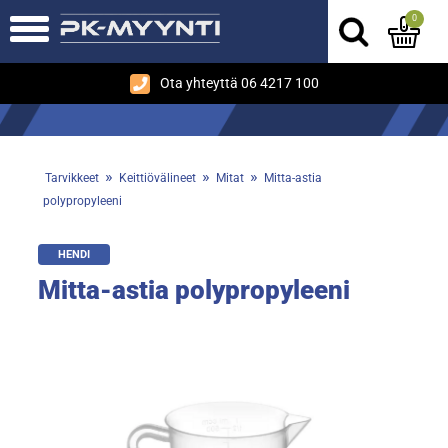
0
Ota yhteyttä 06 4217 100
»
»
»
Tarvikkeet
Keittiövälineet
Mitat
Mitta-astia
polypropyleeni
HENDI
Mitta-astia polypropyleeni