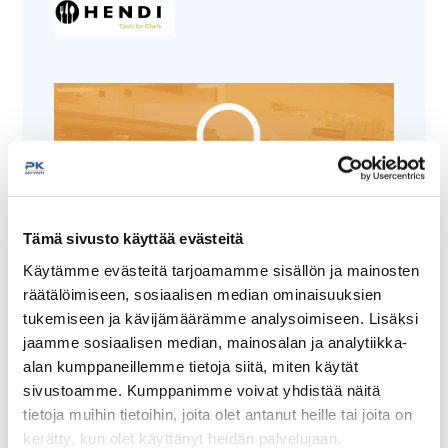
Tämäkin laite sopivasti
Tämä sivusto käyttää evästeitä
rahoituksella
Käytämme evästeitä tarjoamamme sisällön ja mainosten
räätälöimiseen, sosiaalisen median ominaisuuksien
TUTUSTU ›
tukemiseen ja kävijämäärämme analysoimiseen. Lisäksi
jaamme sosiaalisen median, mainosalan ja analytiikka-
alan kumppaneillemme tietoja siitä, miten käytät
sivustoamme. Kumppanimme voivat yhdistää näitä
tietoja muihin tietoihin, joita olet antanut heille tai joita on
kerätty, kun olet käyttänyt heidän palvelujaan.