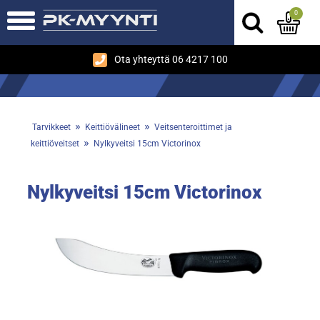
0
Ota yhteyttä 06 4217 100
»
»
Tarvikkeet
Keittiövälineet
Veitsenteroittimet ja
»
keittiöveitset
Nylkyveitsi 15cm Victorinox
Nylkyveitsi 15cm Victorinox