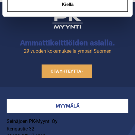
Tuotekoodi: 4735.
Kiellä
Ammattikeittiöiden asialla.
29 vuoden kokemuksella ympäri Suomen
OTA YHTEYTTÄ ›
MYYMÄLÄ
Seinäjoen PK-Myynti Oy
Rengastie 32