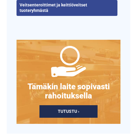
Veitsenteroittimet ja keittiöveitset
tuoteryhmästä
Tämäkin laite sopivasti
rahoituksella
TUTUSTU ›