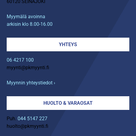
60120 SEINÄJOKI
Myymälä avoinna
arkisin klo 8.00-16.00
YHTEYS
06 4217 100
myynti@pkmyynti.fi
Myynnin yhteystiedot ›
HUOLTO & VARAOSAT
Puh.
044 5147 227
huolto@pkmyynti.fi