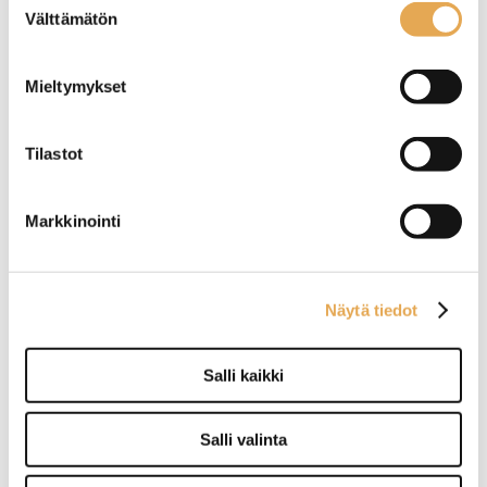
Välttämätön
valinta
Juustoveitsi 13 cm
Siivutusveitsi 300 mm
Mieltymykset
Voi ja pehmeä juusto ovat
Teräosan pituus 300 mm.
monikäyttöisiä ruoka-aineita,
Veitsen kokonaispituus 425
joiden käsittely on vaivatonta
mm.
Tilastot
erikseen niitä varten
Tuotekoodi: 4235.
valmistetulla Swiss Classic
juusto- ja voiveitsellä.
Markkinointi
Näytä tiedot
Veitsenteroitin
keraaminen
Salli kaikki
Pituus 18 cm.
Leveys 5.5 cm.
Salli valinta
Korkeus 5 cm.
Paino 230 grammaa.