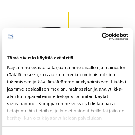
Santoku-veitsi 17,5cm IC
Japanilainen kokkiveitsi
Tämä sivusto käyttää evästeitä
Nordic
18cm kasumi
Käytämme evästeitä tarjoamamme sisällön ja mainosten
räätälöimiseen, sosiaalisen median ominaisuuksien
Paksuus 2,5 mm.
tukemiseen ja kävijämäärämme analysoimiseen. Lisäksi
Pituus 31 cm.
jaamme sosiaalisen median, mainosalan ja analytiikka-
Terän pituus 18 cm.
Paino 285 grammaa.
alan kumppaneillemme tietoja siitä, miten käytät
sivustoamme. Kumppanimme voivat yhdistää näitä
tietoja muihin tietoihin, joita olet antanut heille tai joita on
kerätty, kun olet käyttänyt heidän palvelujaan.
seinajoenpk-myynti.fi/tietosuoja/
Lisätietoja:
Suostumuksen