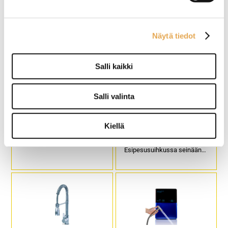
Näytä tiedot
Salli kaikki
Salli valinta
Hana pitkällä säätövivulla
Esipesusuihku Hendi,
esim. siivouskomero
seinäkiinnitteinen
altaalle
Kiellä
Tuotekoodi H102.
2-otesekoittaja.
Esipesusuihkussa seinään
kiinnitettävä tuki.