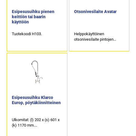
Esipesusuihku pienen
Otsonivesilaite Avatar
keittiön tai baarin
käyttöön
Tuotekoodi H103.
Helppokäyttöinen
otsonivesilaite pintojen
puhdistukseen,
ammattikäytön astianpesuun
ja pyykinpesuun
Esipesusuihku Klarco
Europ, pöytäkiinnitteinen
Ulkomitat: (l) 202 x (s) 601 x
(k) 1170 mm.
2-otesekoittaja.