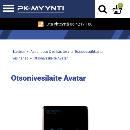
0
Ota yhteyttä 06 4217 100
»
»
Laitteet
Astianpesu & esikäsittely
Esipesusuihkut ja
»
vesihanat
Otsonivesilaite Avatar
Otsonivesilaite Avatar