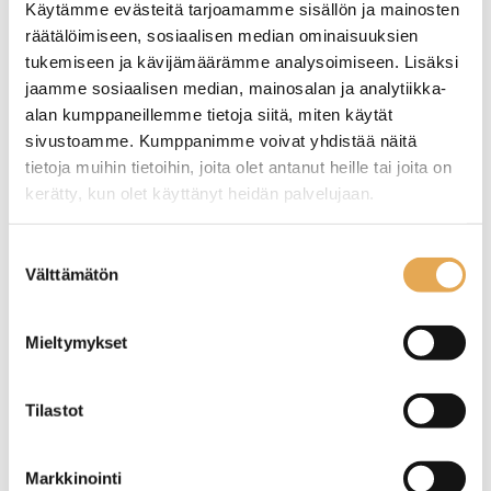
Käytämme evästeitä tarjoamamme sisällön ja mainosten
Näytä lisää tuotteita
räätälöimiseen, sosiaalisen median ominaisuuksien
Esipesusuihkut ja vesihanat tuoteryhmästä
tukemiseen ja kävijämäärämme analysoimiseen. Lisäksi
jaamme sosiaalisen median, mainosalan ja analytiikka-
alan kumppaneillemme tietoja siitä, miten käytät
sivustoamme. Kumppanimme voivat yhdistää näitä
tietoja muihin tietoihin, joita olet antanut heille tai joita on
kerätty, kun olet käyttänyt heidän palvelujaan.
seinajoenpk-myynti.fi/tietosuoja/
Lisätietoja:
Suostumuksen
Välttämätön
valinta
Tämäkin laite sopivasti
Mieltymykset
rahoituksella
Tilastot
TUTUSTU ›
Markkinointi