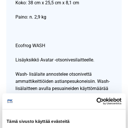
Koko: 38 cm x 25,5 cm x 8,1 cm
Paino: n. 2,9 kg
Ecofrog WASH
Lisäyksikkö Avatar -otsonivesilaitteelle.
Wash- lisälaite annostelee otsonivettä
ammattikeittiöiden astianpesukoneisiin. Wash-
lisälaitteen avulla pesuaineiden käyttömäärää
voidaan merkittävästi vähentää. Valtuutettu
asentaja kytkee Washin astianpesukoneeseen.
Koko: 25 cm x 18 cm x 13 cm
Tämä sivusto käyttää evästeitä