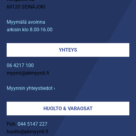
60120 SEINÄJOKI
Myymälä avoinna
arkisin klo 8.00-16.00
YHTEYS
06 4217 100
myynti@pkmyynti.fi
Myynnin yhteystiedot ›
HUOLTO & VARAOSAT
Puh.
044 5147 227
huolto@pkmyynti.fi