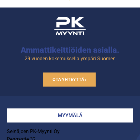
Esipesusuihkussa seinään
kiinnitettävä tuki.
Tuotekoodi: H136.
Ammattikeittiöiden asialla.
29 vuoden kokemuksella ympäri Suomen
OTA YHTEYTTÄ ›
MYYMÄLÄ
Seinäjoen PK-Myynti Oy
Rengastie 32