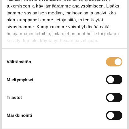
tukemiseen ja kävijämäärämme analysoimiseen. Lisäksi
jaamme sosiaalisen median, mainosalan ja analytiikka-
alan kumppaneillemme tietoja siitä, miten käytät
sivustoamme. Kumppanimme voivat yhdistää näitä
tietoja muihin tietoihin, joita olet antanut heille tai joita on
Painoparila Roller Grill
Painoparila Roller Grill
kerätty, kun olet käyttänyt heidän palvelujaan.
HamburgerMaster II
Panini
seinajoenpk-myynti.fi/tietosuoja/
Lisätietoja:
Suostumuksen
Ulkomitat: (l) 835 x (s) 385 x
Ulkomitat: (l) 430 x (s) 410 x
Välttämätön
valinta
(k) 220 mm.
(k) 250 mm.
Sähköteho: 6,0 kW / 380 V.
Sähköteho: 3,0 kW / 230 V.
2 kpl paistoalueita 360 x 240
Paistoala 360 x 240 mm.
Mieltymykset
mm.
Tuotekoodi: 308.
Tuotekoodi: 307.
Tilastot
Markkinointi
Painoparila Roller Grill
Painoparila Roller Grill
Hamburgermaster I XLEL,
Majestic