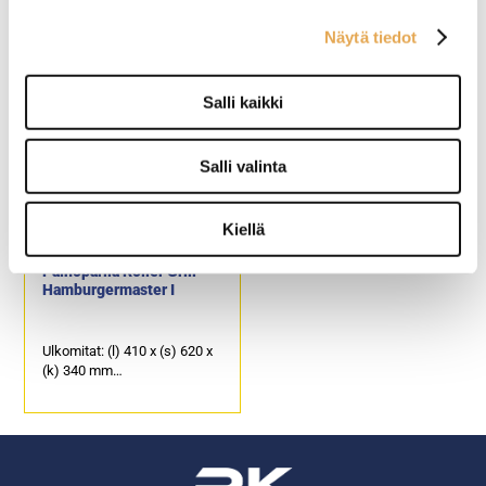
digitaalisella ajastimella
Näytä tiedot
Ulkomitat: (l) 410 x (s) 620 x
Ulkomitat: (l) 600 x (s) 500 x
(k) 340 mm
(k) 220 / kansi ylhäällä 580
Sähköteho: 3,6 kW / 230 V.
mm.
Salli kaikki
Paistoala 360 x 360 mm.
Sähköteho: 6,0 kW / 400 V.
Varustettu digitaalisella
Alapinta yhtenäinen 535 x
ajastimella, jossa 3 kpl
240 mm.
muistipaikkoja.
Tuotekoodi: 305.
Salli valinta
Tuotekoodi: 320.
Kiellä
Painoparila Roller Grill
Hamburgermaster I
Ulkomitat: (l) 410 x (s) 620 x
(k) 340 mm
Sähköteho: 3,6 kW / 230 V.
Paistoala 360 x 360 mm.
Tuotekoodi: 302.