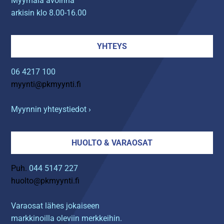
Myymälä avoinna
arkisin klo 8.00-16.00
YHTEYS
06 4217 100
myynti@pkmyynti.fi
Myynnin yhteystiedot ›
HUOLTO & VARAOSAT
Puh.
044 5147 227
huolto@pkmyynti.fi
Varaosat lähes jokaiseen
markkinoilla oleviin merkkeihin.