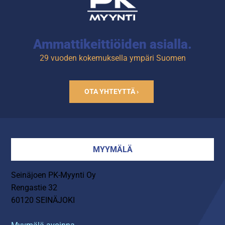
Ammattikeittiöiden asialla.
29 vuoden kokemuksella ympäri Suomen
OTA YHTEYTTÄ ›
MYYMÄLÄ
Seinäjoen PK-Myynti Oy
Rengastie 32
60120 SEINÄJOKI