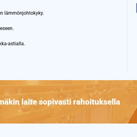
en lämmönjohtokyky.
eseen.
ka-astialla.
äkin laite sopivasti rahoituksella