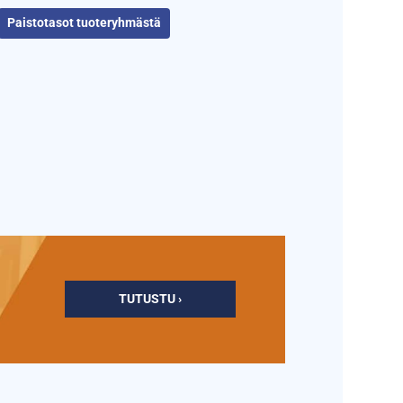
Paistotasot tuoteryhmästä
TUTUSTU ›