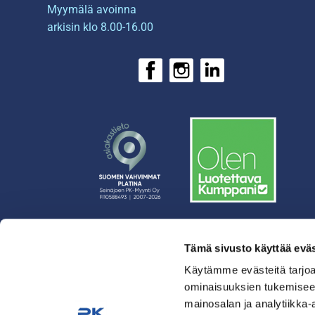
Myymälä avoinna
arkisin klo 8.00-16.00
Tämä sivusto käyttää eväs
› Rahoitus
› Asiakasratkaisut
Käytämme evästeitä tarjoa
ominaisuuksien tukemisee
› Huolto
mainosalan ja analytiikka-
› Yritys