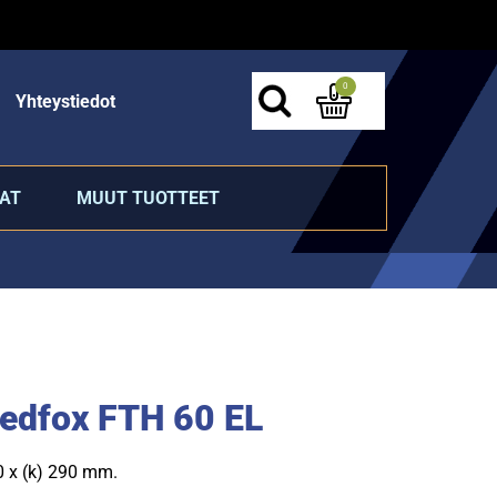
0
Yhteystiedot
AT
MUUT TUOTTEET
Redfox FTH 60 EL
00 x (k) 290 mm.