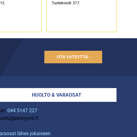
12.
Tuotekoodi: 217.
OTA YHTEYTTÄ ›
HUOLTO & VARAOSAT
uh.
044 5147 227
uolto@pkmyynti.fi
araosat lähes jokaiseen