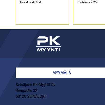
Tuotekoodi: 204.
Tuotekoodi: 205.
MYYMÄLÄ
Seinäjoen PK-Myynti Oy
Rengastie 32
60120 SEINÄJOKI