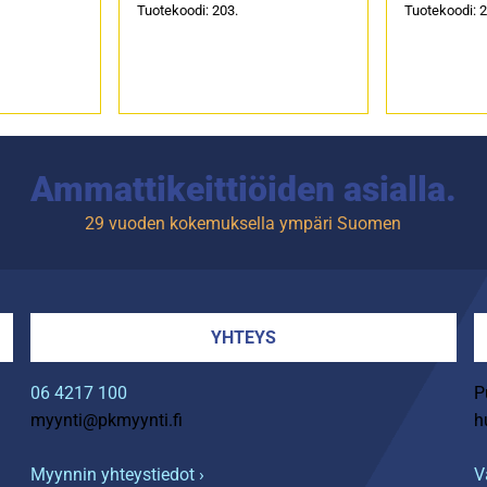
Tuotekoodi: 203.
Tuotekoodi: 2
Ammattikeittiöiden asialla.
29 vuoden kokemuksella ympäri Suomen
YHTEYS
06 4217 100
P
myynti@pkmyynti.fi
h
Myynnin yhteystiedot ›
V