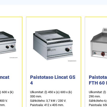
incat
Paistotaso Lincat GS
Paistot
4
FTH 60 
s) 600 x (k)
Ulkomitat: (l) 450 x (s) 600 x (k)
Ulkomitat: (l)
330 mm.
290 mm.
400 V.
Sähköteho: 3,7 kW / 230 V.
Sähköteho 6,
 mm.
Paistoala: 412 x 405 mm.
Paistoala: 65