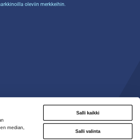
arkkinoilla oleviin merkkeihin.
Salli kaikki
an
sen median,
Salli valinta