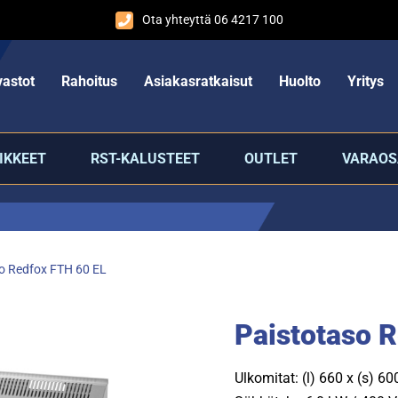
Ota yhteyttä 06 4217 100
astot
Rahoitus
Asiakasratkaisut
Huolto
Yritys
IKKEET
RST-KALUSTEET
OUTLET
VARAOS
o Redfox FTH 60 EL
Paistotaso 
Ulkomitat: (l) 660 x (s) 6