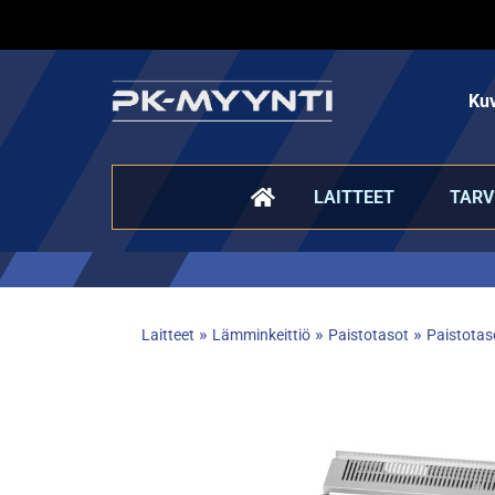
Kuv
LAITTEET
TARV
»
»
»
Laitteet
Lämminkeittiö
Paistotasot
Paistotas