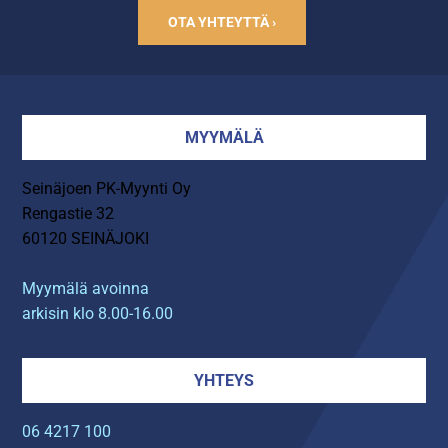
OTA YHTEYTTÄ ›
MYYMÄLÄ
Seinäjoen PK-Myynti Oy
Rengastie 32
60120 SEINÄJOKI
Myymälä avoinna
arkisin klo 8.00-16.00
YHTEYS
06 4217 100