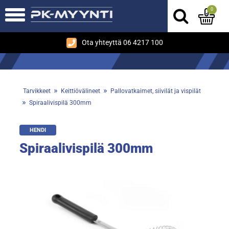
0
Ota yhteyttä 06 4217 100
»
»
Tarvikkeet
Keittiövälineet
Pallovatkaimet, siivilät ja vispilät
»
Spiraalivispilä 300mm
HENDI
Spiraalivispilä 300mm