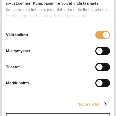
sivustoamme. Kumppanimme voivat yhdistää näitä
Pallovatkain 8-lankainen
Pallovatkain, pituus 50
tietoja muihin tietoihin, joita olet antanut heille tai joita on
cm
kerätty, kun olet käyttänyt heidän palvelujaan.
Kahva polypropyleeni
seinajoenpk-myynti.fi/tietosuoja/
Lisätietoja:
Vispilä terästä
Suostumuksen
Välttämätön
valinta
Mieltymykset
Tilastot
Pallovispilä
Pallovatkain, pituus 60
cm
Markkinointi
8-lankainen
Näytä tiedot