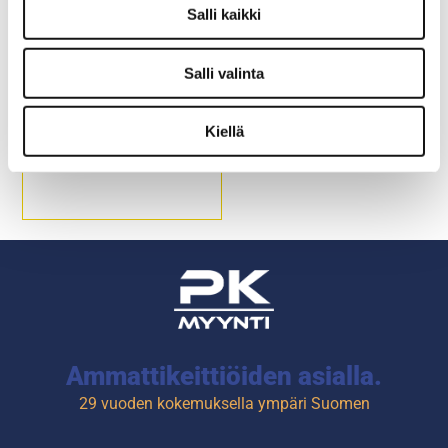
Salli kaikki
Salli valinta
Vispilä, pituus 125 cm
Kiellä
Ammattikeittiöiden asialla.
29 vuoden kokemuksella ympäri Suomen