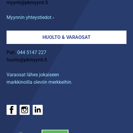
myynti@pkmyynti.fi
Myynnin yhteystiedot ›
HUOLTO & VARAOSAT
Puh.
044 5147 227
huolto@pkmyynti.fi
Varaosat lähes jokaiseen
markkinoilla oleviin merkkeihin.