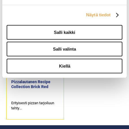
Pizzalapio rei´itetty lyhyt
Pizzalautanen Crete
varsi
Näytä tiedot
Erittäin kestävä anodisoitu
Erityisesti pizzan tarjoiluun
alumiini
tehty
Salli kaikki
Lyhyt kahva
Moderni kuvio
maanläheisissä väreissä
Lasitettua, korkealaatuista
posliinia
Salli valinta
Astianpesukoneen kestävä
Kiellä
Pizzalautanen Recipe
Collection Brick Red
Erityisesti pizzan tarjoiluun
tehty
Mielenkiintoinen kuvio, joka
on saanut inspiraationsa
pizzan maailmasta
Lasitettua, korkealaatuista