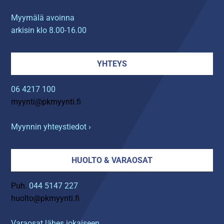
Myymälä avoinna
arkisin klo 8.00-16.00
YHTEYS
06 4217 100
myynti@pkmyynti.fi
Myynnin yhteystiedot ›
HUOLTO & VARAOSAT
Puh.
044 5147 227
huolto@pkmyynti.fi
Varaosat lähes jokaiseen