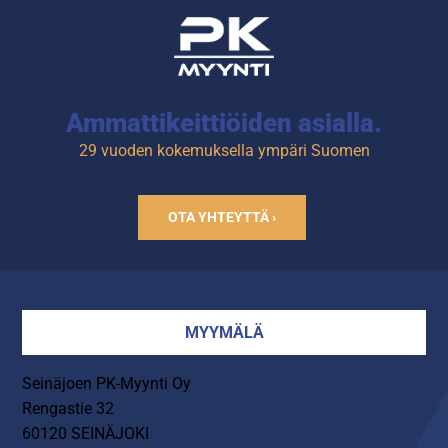
posliinia
Astianpesukoneen kestävä
Ammattikeittiöiden asialla.
29 vuoden kokemuksella ympäri Suomen
OTA YHTEYTTÄ ›
MYYMÄLÄ
Seinäjoen PK-Myynti Oy
Rengastie 32
60120 SEINÄJOKI