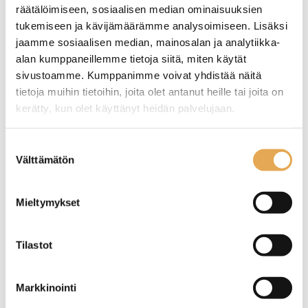
räätälöimiseen, sosiaalisen median ominaisuuksien
tukemiseen ja kävijämäärämme analysoimiseen. Lisäksi
jaamme sosiaalisen median, mainosalan ja analytiikka-
alan kumppaneillemme tietoja siitä, miten käytät
sivustoamme. Kumppanimme voivat yhdistää näitä
tietoja muihin tietoihin, joita olet antanut heille tai joita on
kerätty, kun olet käyttänyt heidän palvelujaan.
Pizzalapio pitkä varsi
Taikina kaavin teräs 150 x
110mm
seinajoenpk-myynti.fi/tietosuoja/
Lisätietoja:
Suostumuksen
Välttämätön
valinta
Kevyt ja kestävä, valmistettu
anodisoidusta alumiinista.
Mieltymykset
Tilastot
Markkinointi