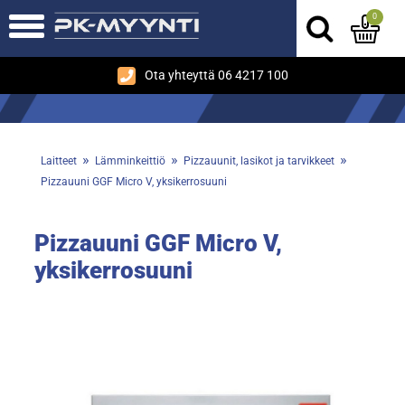
0
Ota yhteyttä 06 4217 100
»
»
»
Laitteet
Lämminkeittiö
Pizzauunit, lasikot ja tarvikkeet
Pizzauuni GGF Micro V, yksikerrosuuni
Pizzauuni GGF Micro V,
yksikerrosuuni