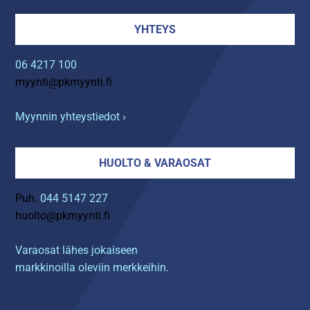
YHTEYS
06 4217 100
myynti@pkmyynti.fi
Myynnin yhteystiedot ›
HUOLTO & VARAOSAT
Puh.
044 5147 227
huolto@pkmyynti.fi
Varaosat lähes jokaiseen
markkinoilla oleviin merkkeihin.