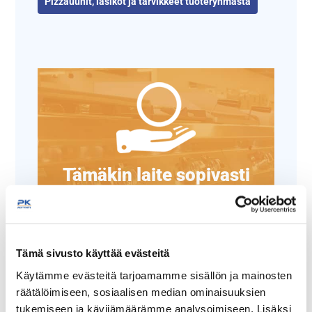
Pizzauunit, lasikot ja tarvikkeet tuoteryhmästä
Tämäkin laite sopivasti
rahoituksella
TUTUSTU ›
Tämä sivusto käyttää evästeitä
Käytämme evästeitä tarjoamamme sisällön ja mainosten
räätälöimiseen, sosiaalisen median ominaisuuksien
tukemiseen ja kävijämäärämme analysoimiseen. Lisäksi