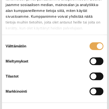
jaamme sosiaalisen median, mainosalan ja analytiikka-
alan kumppaneillemme tietoja siitä, miten käytät
sivustoamme. Kumppanimme voivat yhdistää näitä
tietoja muihin tietoihin, joita olet antanut heille tai joita on
kerätty, kun olet käyttänyt heidän palvelujaan.
Pizzalapio perhe Teflon,
Pizzauuniharja
420 mm leveä
(luonnonkuitu)
seinajoenpk-myynti.fi/tietosuoja/
Lisätietoja:
Suostumuksen
Välttämätön
valinta
Mieltymykset
Tilastot
Markkinointi
Pizzalapio normaali
Pizzan paistoritilä, halk.
Teflon, 350 mm leveä
36 cm