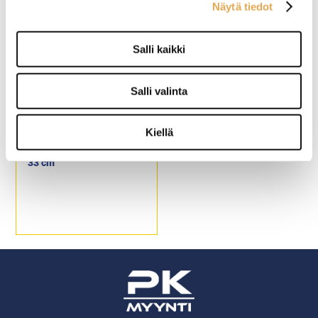
Näytä tiedot
Salli kaikki
Salli valinta
Kiellä
Pizzan paistoritilä, halk.
33 cm