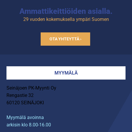
Ammattikeittiöiden asialla.
29 vuoden kokemuksella ympäri Suomen
OTA YHTEYTTÄ ›
MYYMÄLÄ
Seinäjoen PK-Myynti Oy
Rengastie 32
60120 SEINÄJOKI
Myymälä avoinna
arkisin klo 8.00-16.00