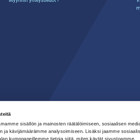
Myynnin yhteystiedot ›
V
m
teitä
mamme sisällön ja mainosten räätälöimiseen, sosiaalisen medi
n ja kävijämäärämme analysoimiseen. Lisäksi jaamme sosiaali
alan kumppaneillemme tietoja siitä, miten käytät sivustoamme.