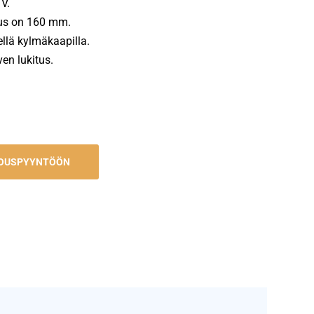
V.
eus on 160 mm.
ellä kylmäkaapilla.
en lukitus.
JOUSPYYNTÖÖN