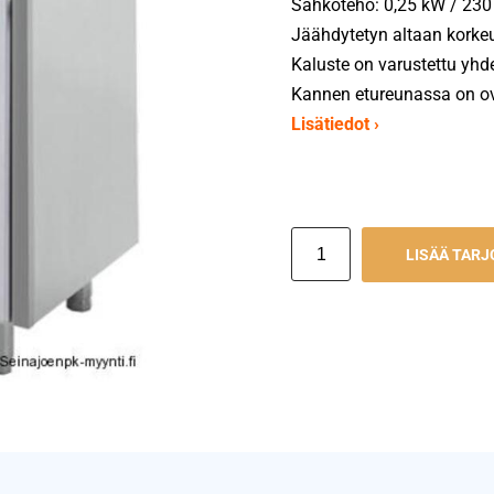
Sähköteho: 0,25 kW / 230 
Jäähdytetyn altaan kork
Kaluste on varustettu yhd
Kannen etureunassa on ov
Lisätiedot ›
LISÄÄ TAR