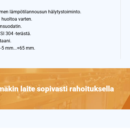
imen lämpötilannousun hälytystoiminto.
 huoltoa varten.
ansuodatin.
SI 304 -terästä.
taani.
ö -5 mm...+65 mm.
äkin laite sopivasti rahoituksella