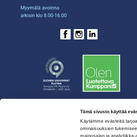
Myymälä avoinna
arkisin klo 8.00-16.00
Tämä sivusto käyttää eväs
› Rahoitus
› Asiakasratkaisut
Käytämme evästeitä tarjoa
ominaisuuksien tukemisee
› Huolto
mainosalan ja analytiikka-
› Yritys