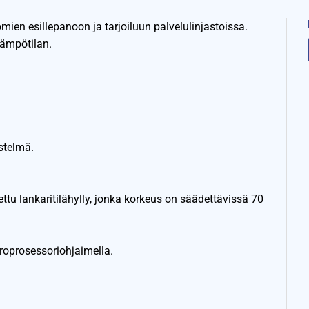
omien esillepanoon ja tarjoiluun palvelulinjastoissa.
lämpötilan.
stelmä.
ttu lankaritilähylly, jonka korkeus on säädettävissä 70
.
kroprosessoriohjaimella.