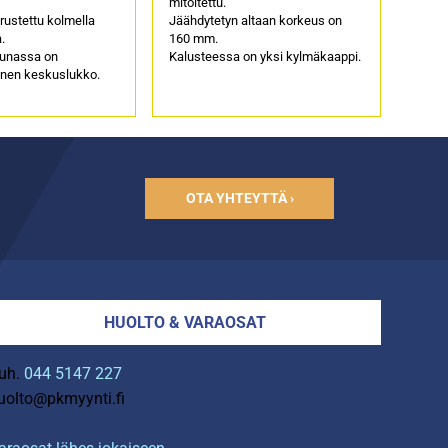
mitoitettu.
rustettu kolmella
Jäähdytetyn altaan korkeus on
.
160 mm.
eunassa on
Kalusteessa on yksi kylmäkaappi.
inen keskuslukko.
OTA YHTEYTTÄ ›
HUOLTO & VARAOSAT
uh.
044 5147 227
uolto@pkmyynti.fi