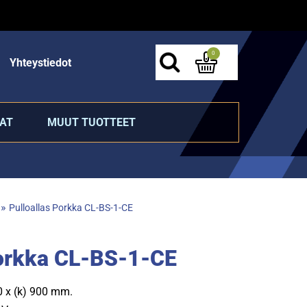
0
Yhteystiedot
AT
MUUT TUOTTEET
»
Pulloallas Porkka CL-BS-1-CE
Porkka CL-BS-1-CE
50 x (k) 900 mm.