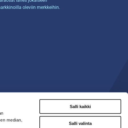
araosat lähes jokaiseen
arkkinoilla oleviin merkkeihin.
Salli kaikki
an
sen median,
Salli valinta