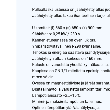
Pulloallaskalusteissa on jäähdytetty allas ju
Jäähdytetty allas takaa ihanteellisen tarjoilu
Ulkomitat: (l) 860 x (s) 650 x (k) 900 mm.
Sähköteho: 0,25 kW / 230 V.
Kannen etureunassa on oven lukitus.
Ympäristöystävällinen R290 kylmäaine.
Tehokas ja energiaa säästävä jäähdytysjärje
Jäähdytetyn altaan korkeus on 160 mm.
Kaluste on varustettu yhdellä kylmäkaapilla.
Kaapissa on GN 1/1 mitoitettu epoksipinnoite
mm:n välein.
Ovessa on magneettitiiviste ja järeät saranat
Digitaalinäytöllä varustettu lämpömittari mi
Lämpötilansäätö +2…+15˚C.
Minimi- ja maksimilämpötilan tallennus.
Optinen lämpötilan ylä-/alahälytysraja.