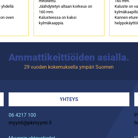
mitoitettu.
160 mm.
 yhdellä
Jäähdytetyn altaan korkeus on
Kaluste on va
160 mm.
kylmäkaapilla
 on oven
Kalusteessa on kaksi
Kannen etur
kylmäkaappia.
helppokäyttö
Ammattikeittiöiden asialla.
29 vuoden kokemuksella ympäri Suomen
YHTEYS
06 4217 100
P
myynti@pkmyynti.fi
h