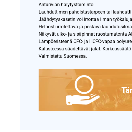
Anturivian hälytystoiminto.
Lauhduttimen puhdistustarpeen tai lauhdutt
Jäähdytyskasetin voi irrottaa ilman työkaluja
Helposti irrotettava ja pestävä lauhdutusilm
Näkyvät ulko- ja sisäpinnat ruostumatonta AI
Lämpöeristeenä CFC- ja HCFC-vapaa polyure
Kalusteessa säädettävät jalat. Korkeussäät
Valmistettu Suomessa.
Täm