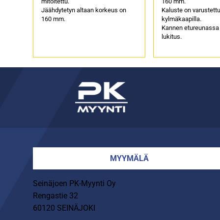
mitoitettu.
160 mm.
Jäähdytetyn altaan korkeus on
Kaluste on varustettu
160 mm.
kylmäkaapilla.
Kannen etureunassa
lukitus.
MYYMÄLÄ
Seinäjoen PK-Myynti Oy
Rengastie 32
60120 SEINÄJOKI