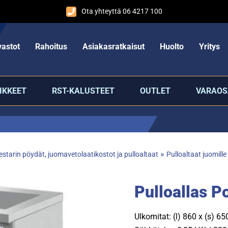
Ota yhteyttä 06 4217 100
astot
Rahoitus
Asiakasratkaisut
Huolto
Yritys
IKKEET
RST-KALUSTEET
OUTLET
VARAOS
»
starin pöydät, juomavetolaatikostot ja pulloaltaat
Pulloaltaat juomille
Pulloallas 
Ulkomitat: (l) 860 x (s) 6