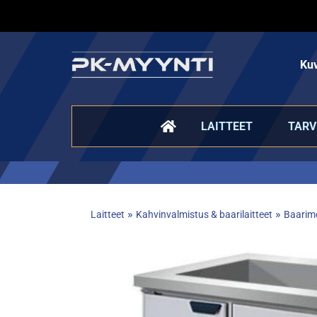
Kuv
LAITTEET
TARV
»
»
Laitteet
Kahvinvalmistus & baarilaitteet
Baarime