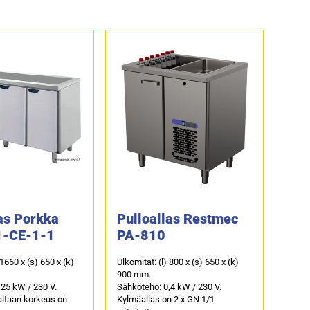
as Porkka
Pulloallas Restmec
1-CE-1-1
PA-810
 1660 x (s) 650 x (k)
Ulkomitat: (l) 800 x (s) 650 x (k)
900 mm.
25 kW / 230 V.
Sähköteho: 0,4 kW / 230 V.
altaan korkeus on
Kylmäallas on 2 x GN 1/1