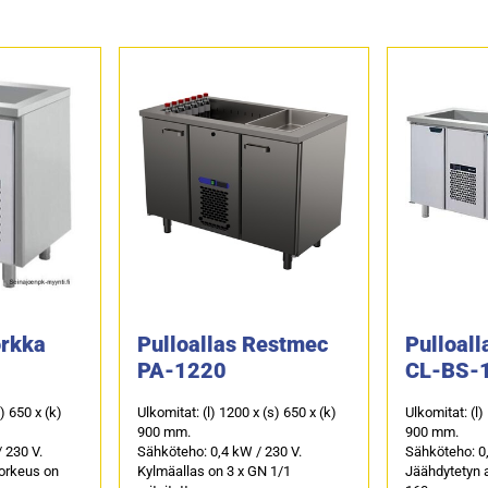
orkka
Pulloallas Restmec
Pulloall
PA-1220
CL-BS-
s) 650 x (k)
Ulkomitat: (l) 1200 x (s) 650 x (k)
Ulkomitat: (l)
900 mm.
900 mm.
 230 V.
Sähköteho: 0,4 kW / 230 V.
Sähköteho: 0,
korkeus on
Kylmäallas on 3 x GN 1/1
Jäähdytetyn 