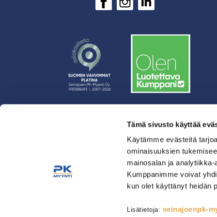
Tämä sivusto käyttää eväs
› Rahoitus
› Asiakasratkaisut
Käytämme evästeitä tarjoa
ominaisuuksien tukemisee
› Huolto
mainosalan ja analytiikka-
› Yritys
Kumppanimme voivat yhdistää 
› Yhteystiedot
kun olet käyttänyt heidän 
› Tietosuojaseloste
› Tilaus- ja toimitusehdot
seinajoenpk-myy
Lisätietoja: