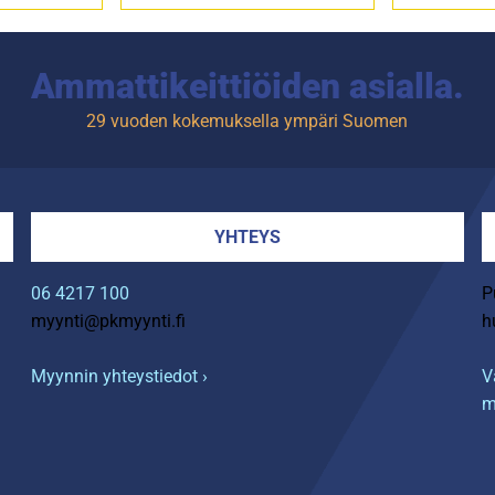
Ammattikeittiöiden asialla.
29 vuoden kokemuksella ympäri Suomen
YHTEYS
06 4217 100
P
myynti@pkmyynti.fi
h
Myynnin yhteystiedot ›
V
m