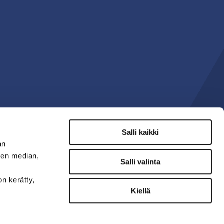
Salli kaikki
an
sen median,
Salli valinta
on kerätty,
Kiellä