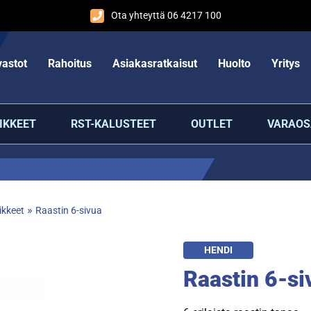
Ota yhteyttä 06 4217 100
astot
Rahoitus
Asiakasratkaisut
Huolto
Yritys
IKKEET
RST-KALUSTEET
OUTLET
VARAOS
»
ikkeet
Raastin 6-sivua
HENDI
Raastin 6-si