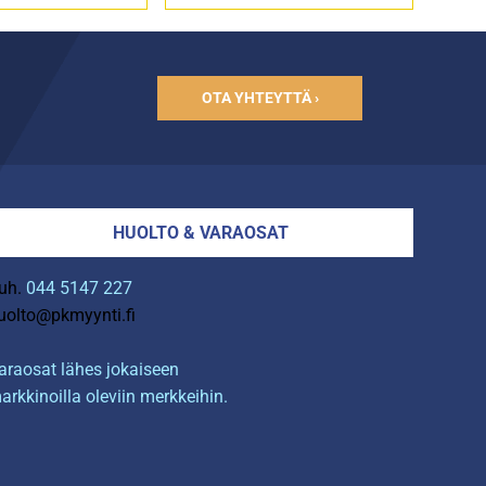
OTA YHTEYTTÄ ›
HUOLTO & VARAOSAT
uh.
044 5147 227
uolto@pkmyynti.fi
araosat lähes jokaiseen
arkkinoilla oleviin merkkeihin.