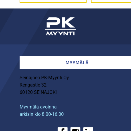
MYYMÄLÄ
Seinäjoen PK-Myynti Oy
Rengastie 32
60120 SEINÄJOKI
Myymälä avoinna
arkisin klo 8.00-16.00