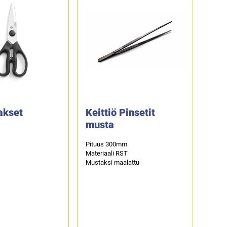
akset
Keittiö Pinsetit
musta
Pituus 300mm
Materiaali RST
Mustaksi maalattu