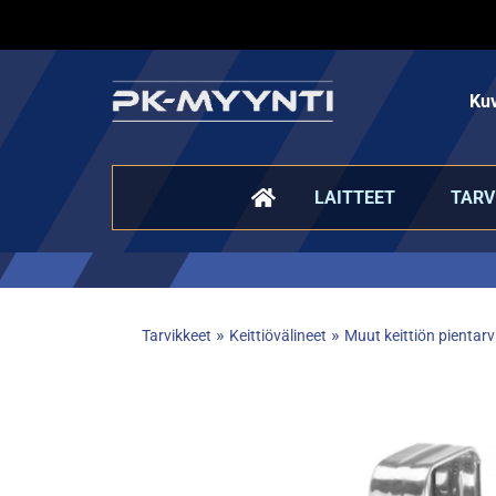
Kuv
LAITTEET
TARV
»
»
Tarvikkeet
Keittiövälineet
Muut keittiön pientarv