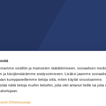
teitä
mamme sisällön ja mainosten räätälöimiseen, sosiaalisen medi
n ja kävijämäärämme analysoimiseen. Lisäksi jaamme sosiaali
alan kumppaneillemme tietoja siitä, miten käytät sivustoamme.
näitä tietoja muihin tietoihin, joita olet antanut heille tai joita 
palvelujaan.
nti.fi/tietosuoja/