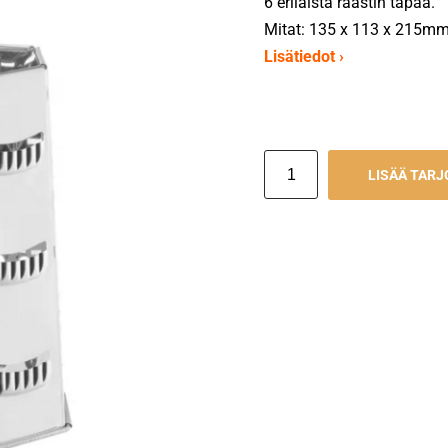
6 erilaista raastin tapaa.
Mitat: 135 x 113 x 215m
Lisätiedot ›
LISÄÄ TAR