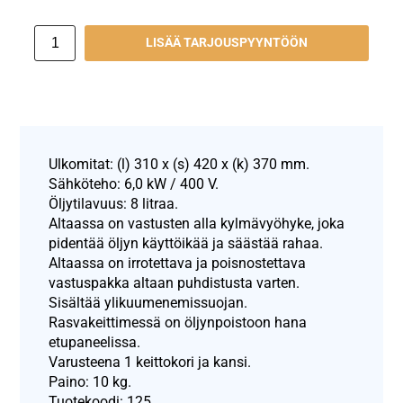
LISÄÄ TARJOUSPYYNTÖÖN
Ulkomitat: (l) 310 x (s) 420 x (k) 370 mm.
Sähköteho: 6,0 kW / 400 V.
Öljytilavuus: 8 litraa.
Altaassa on vastusten alla kylmävyöhyke, joka
pidentää öljyn käyttöikää ja säästää rahaa.
Altaassa on irrotettava ja poisnostettava
vastuspakka altaan puhdistusta varten.
Sisältää ylikuumenemissuojan.
Rasvakeittimessä on öljynpoistoon hana
etupaneelissa.
Varusteena 1 keittokori ja kansi.
Paino: 10 kg.
Tuotekoodi: 125.