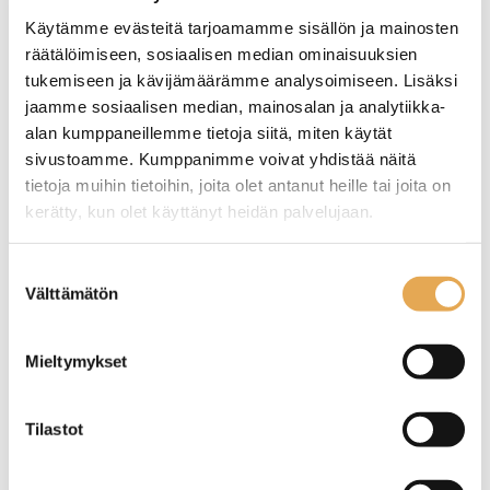
Käytämme evästeitä tarjoamamme sisällön ja mainosten
räätälöimiseen, sosiaalisen median ominaisuuksien
tukemiseen ja kävijämäärämme analysoimiseen. Lisäksi
jaamme sosiaalisen median, mainosalan ja analytiikka-
alan kumppaneillemme tietoja siitä, miten käytät
sivustoamme. Kumppanimme voivat yhdistää näitä
tietoja muihin tietoihin, joita olet antanut heille tai joita on
kerätty, kun olet käyttänyt heidän palvelujaan.
Rasvakeitin Redfox FE 30
Automaattirasvakeitin
seinajoenpk-myynti.fi/tietosuoja/
Lisätietoja:
Suostumuksen
ELT
korinostimilla FriFri
Välttämätön
valinta
Precision 422, kaksi
altainen
Ulkomitat: (l) 330 x (s) 600 x
Yhdellä ohjelmapaikalla per
Mieltymykset
(k) 290 mm.
allas.
Sähköteho: 6,0 kW / 400 V.
Ulkomitat: (l) 400 x (s) 650 x
Öljytilavuus: 8 litraa.
(k) 994 mm.
Tuotekoodi: 118.
Sähköliitäntä: 2 x 9,0 kW /
Tilastot
400 V.
Öljytilavuus: 2 x 7,5 – 9,0
litraa.