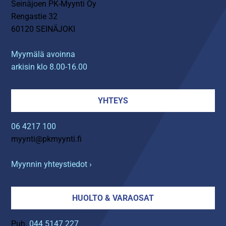
Seinäjoen PK-Myynti Oy
Rengastie 32
60120 SEINÄJOKI
Myymälä avoinna
arkisin klo 8.00-16.00
YHTEYS
06 4217 100
myynti@pkmyynti.fi
Myynnin yhteystiedot ›
HUOLTO & VARAOSAT
Puh.
044 5147 227