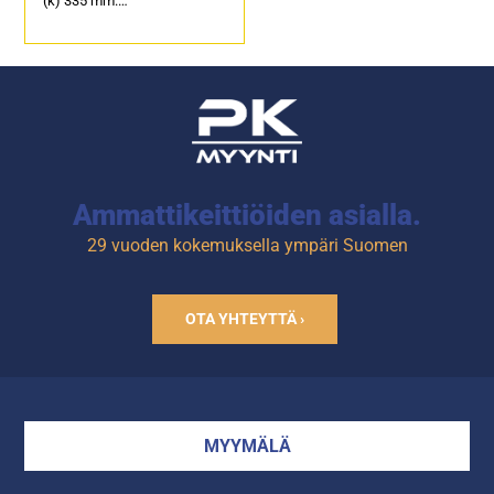
(k) 335 mm.
Sähköteho: 3,0 kW / 230 V.
Öljytilavuus: 9 litraa.
Tuotekoodi: 113.
Ammattikeittiöiden asialla.
29 vuoden kokemuksella ympäri Suomen
OTA YHTEYTTÄ ›
MYYMÄLÄ