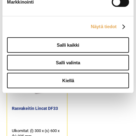
Markkinointi
Kapasiteetti: 2 x 20,0 kg
ranskanperunaa.
Rasvakeitin Berto's
Automaattirasvakeitin
Näytä tiedot
E6F10-6BS
korinostimilla FriFri
Precision 412, yksi
altainen
Salli kaikki
Ulkomitat: (l) 600 x (s) 600 x
Yhdellä ohjelmapaikalla.
(k) 290 / 410 mm.
Ulkomitat: (l) 400 x (s) 650 x
Sähköteho: 18,0 kW / 400 V.
(k) 994 mm.
Öljytilavuus: 2 x 10 litraa.
Sähköliitäntä: 18,0 kW / 400
Salli valinta
Tuotekoodi: 140.
V.
Öljytilavuus: 17,0 - 20,5 litraa.
Kapasiteetti: 40,0 kg
Kiellä
ranskanperunaa.
Rasvakeitin Lincat DF33
Ulkomitat: (l) 300 x (s) 600 x