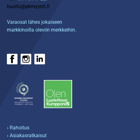
huolto@pkmyynti.fi
Varaosat lähes jokaiseen
markkinoilla oleviin merkkeihin.
› Rahoitus
› Asiakasratkaisut