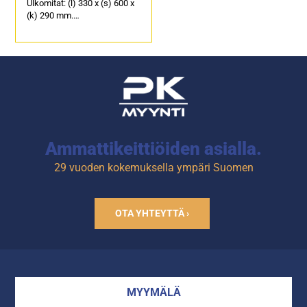
Ulkomitat: (l) 330 x (s) 600 x
(k) 290 mm.
Sähköteho: 6,0 kW / 400 V.
Öljytilavuus: 8 litraa.
Tuotekoodi: 118.
Ammattikeittiöiden asialla.
29 vuoden kokemuksella ympäri Suomen
OTA YHTEYTTÄ ›
MYYMÄLÄ