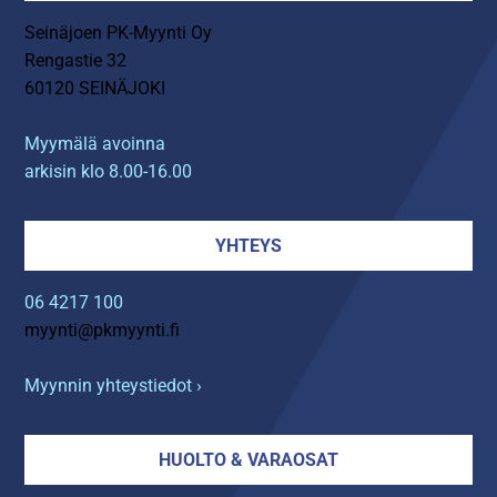
Seinäjoen PK-Myynti Oy
Rengastie 32
60120 SEINÄJOKI
Myymälä avoinna
arkisin klo 8.00-16.00
YHTEYS
06 4217 100
myynti@pkmyynti.fi
Myynnin yhteystiedot ›
HUOLTO & VARAOSAT