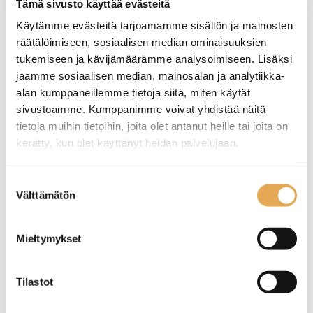
Tämä sivusto käyttää evästeitä
Käytämme evästeitä tarjoamamme sisällön ja mainosten
räätälöimiseen, sosiaalisen median ominaisuuksien
tukemiseen ja kävijämäärämme analysoimiseen. Lisäksi
jaamme sosiaalisen median, mainosalan ja analytiikka-
alan kumppaneillemme tietoja siitä, miten käytät
sivustoamme. Kumppanimme voivat yhdistää näitä
tietoja muihin tietoihin, joita olet antanut heille tai joita on
kerätty, kun olet käyttänyt heidän palvelujaan.
seinajoenpk-myynti.fi/tietosuoja/
Lisätietoja:
Suostumuksen
Rasvakeitin Lincat DF33
Automaattirasvakeitin
korinostimilla FriFri
Välttämätön
valinta
Touch 622, kaksi altainen
Ulkomitat: (l) 300 x (s) 600 x
Älykäs ohjelmointi, 24
Mieltymykset
(k) 335 mm.
esiohjelmoitavaa
Sähköteho: 3,0 kW / 230 V.
muistipaikkaa per allas.
Öljytilavuus: 9 litraa.
Ulkomitat: (l) 592 x (s) 650 x
Tilastot
Tuotekoodi: 113.
(k) 994 mm.
Sähköliitäntä: 2 x 15,0 kW /
400 V.