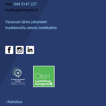
Puh.
044 5147 227
huolto@pkmyynti.fi
Varaosat lähes jokaiseen
markkinoilla oleviin merkkeihin.
› Rahoitus