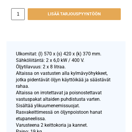
LISÄÄ TARJOUSPYYNTÖÖN
Ulkomitat: (l) 570 x (s) 420 x (k) 370 mm.
Sähköliitäntä: 2 x 6,0 kW / 400 V.
Öljytilavuus: 2 x 8 litraa.
Altaissa on vastusten alla kylmävyöhykkeet,
jotka pidentävät öljyn käyttöikää ja säästävät
rahaa.
Altaissa on irrotettavat ja poisnostettavat
vastuspakat altaiden puhdistusta varten.
Sisältää ylikuumenemissuojat.
Rasvakeittimessä on öljynpoistoon hanat
etupaneelissa.
Varusteena 2 keittokoria ja kannet.
Paino: 19 kg.