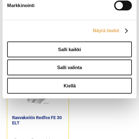
Öljytilavuus: 2 x 12,5 – 14,5
Markkinointi
litraa.
Kapasiteetti: 2 x 32,0 kg /
tunti.
Rasvakeitin Redfox FE
Rasvakeitin Lincat DF49
Näytä tiedot
1010 TD
Salli kaikki
Ulkomitat: (l) 740 x (s) 420 x
Ulkomitat: (l) 450 x (s) 600 x
(k) 370 mm.
(k) 335 mm.
Sähköliitäntä: 2 x 8,1 kW /
Sähköteho: 9,0 kW / 400 V.
Salli valinta
400 V.
Öljytilavuus: 15 litraa.
Öljytilavuus: 2 x 11 litraa.
Tuotekoodi: 111.
Tuotekoodi: 1022.
Kiellä
Rasvakeitin Redfox FE 30
ELT