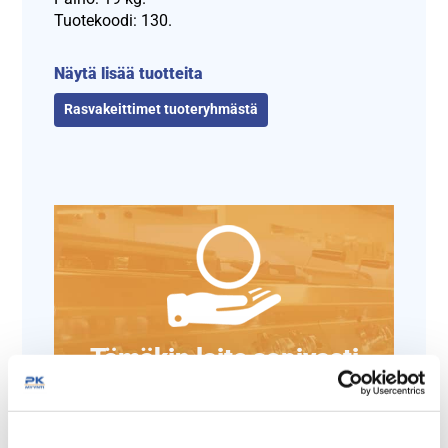
Tuotekoodi: 130.
Näytä lisää tuotteita
Rasvakeittimet tuoteryhmästä
Tämäkin laite sopivasti
rahoituksella
TUTUSTU ›