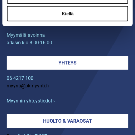
Seinäjoen PK-Myynti Oy
Rengastie 32
Kiellä
60120 SEINÄJOKI
Myymälä avoinna
arkisin klo 8.00-16.00
YHTEYS
06 4217 100
myynti@pkmyynti.fi
Myynnin yhteystiedot ›
HUOLTO & VARAOSAT