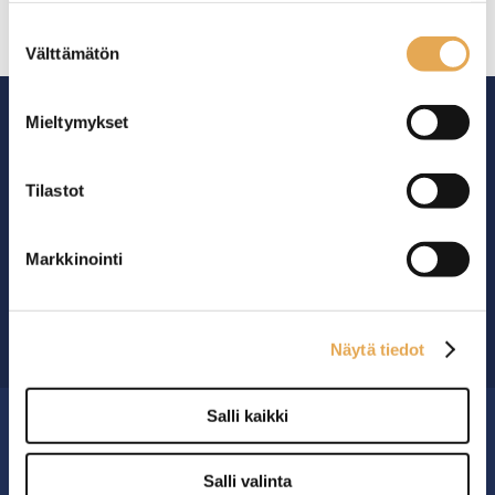
seinajoenpk-myynti.fi/tietosuoja/
Lisätietoja:
Suostumuksen
Välttämätön
valinta
Mieltymykset
Tilastot
Ammattikeittiöiden asialla.
29 vuoden kokemuksella ympäri Suomen
Markkinointi
OTA YHTEYTTÄ ›
Näytä tiedot
Salli kaikki
MYYMÄLÄ
Salli valinta