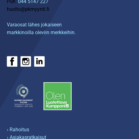
Puh.
044 5147 227
huolto@pkmyynti.fi
Varaosat lähes jokaiseen
markkinoilla oleviin merkkeihin.
› Rahoitus
› Asiakasratkaisut