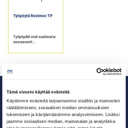
Työpöytä Restmec TP
Työpöydät ovat saatavana
seuraavasti:
Leveys 400-2900 mm.
Syvyys 500-900 mm.
Korkeus 800-900 mm.
Valikoimassa runsaasti eri
varusteita.
Tämä sivusto käyttää evästeitä
Käytämme evästeitä tarjoamamme sisällön ja mainosten
räätälöimiseen, sosiaalisen median ominaisuuksien
Ammattikeittiöiden asialla.
tukemiseen ja kävijämäärämme analysoimiseen. Lisäksi
jaamme sosiaalisen median, mainosalan ja analytiikka-
29 vuoden kokemuksella ympäri Suomen