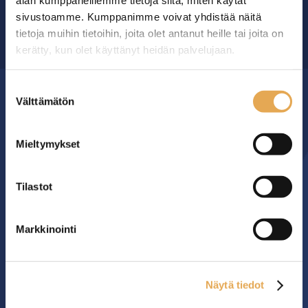
alan kumppaneillemme tietoja siitä, miten käytät
sivustoamme. Kumppanimme voivat yhdistää näitä
OTA YHTEYTTÄ ›
tietoja muihin tietoihin, joita olet antanut heille tai joita on
kerätty, kun olet käyttänyt heidän palvelujaan.
seinajoenpk-myynti.fi/tietosuoja/
Lisätietoja:
Suostumuksen
Välttämätön
valinta
MYYMÄLÄ
Mieltymykset
Seinäjoen PK-Myynti Oy
Rengastie 32
60120 SEINÄJOKI
Tilastot
Myymälä avoinna
Markkinointi
arkisin klo 8.00-16.00
YHTEYS
Näytä tiedot