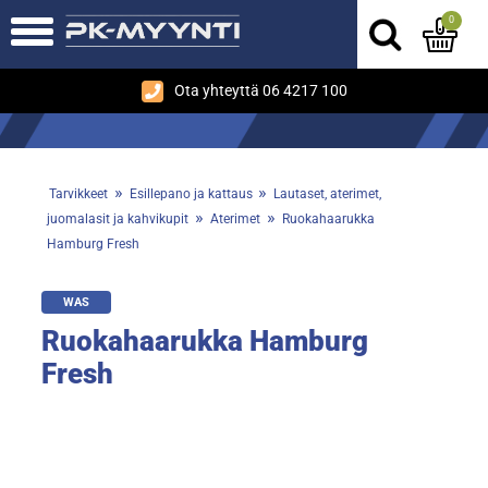
0
Ota yhteyttä 06 4217 100
»
»
Tarvikkeet
Esillepano ja kattaus
Lautaset, aterimet,
»
»
juomalasit ja kahvikupit
Aterimet
Ruokahaarukka
Hamburg Fresh
WAS
Ruokahaarukka Hamburg
Fresh