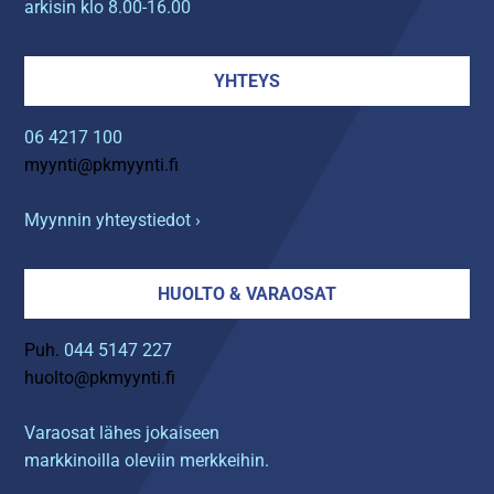
arkisin klo 8.00-16.00
YHTEYS
06 4217 100
myynti@pkmyynti.fi
Myynnin yhteystiedot ›
HUOLTO & VARAOSAT
Puh.
044 5147 227
huolto@pkmyynti.fi
Varaosat lähes jokaiseen
markkinoilla oleviin merkkeihin.