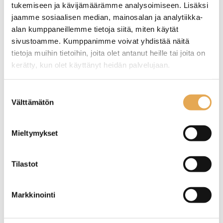
tukemiseen ja kävijämäärämme analysoimiseen. Lisäksi
jaamme sosiaalisen median, mainosalan ja analytiikka-
alan kumppaneillemme tietoja siitä, miten käytät
sivustoamme. Kumppanimme voivat yhdistää näitä
tietoja muihin tietoihin, joita olet antanut heille tai joita on
kerätty, kun olet käyttänyt heidän palvelujaan.
Jälkiruokahaarukka Onyx
Kahvilusikka Onyx Blush
seinajoenpk-myynti.fi/tietosuoja/
Lisätietoja:
Suostumuksen
Blush
Välttämätön
valinta
Pituus 14,5cm
Pituus 14,5cm
Mieltymykset
Tilastot
Markkinointi
Jälkiruokahaarukka
Kahvilusikka Hamburg