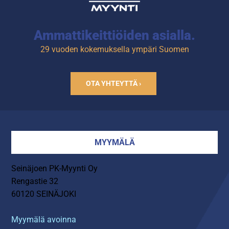
Ammattikeittiöiden asialla.
29 vuoden kokemuksella ympäri Suomen
OTA YHTEYTTÄ ›
MYYMÄLÄ
Seinäjoen PK-Myynti Oy
Rengastie 32
60120 SEINÄJOKI
Myymälä avoinna