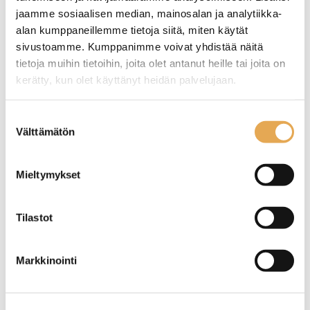
jaamme sosiaalisen median, mainosalan ja analytiikka-
alan kumppaneillemme tietoja siitä, miten käytät
sivustoamme. Kumppanimme voivat yhdistää näitä
tietoja muihin tietoihin, joita olet antanut heille tai joita on
kerätty, kun olet käyttänyt heidän palvelujaan.
Ruokaveitsi Alex
Kahvilusikka Alex
seinajoenpk-myynti.fi/tietosuoja/
Lisätietoja:
Suostumuksen
Välttämätön
valinta
Pituus 23cm
Pituus 13,5cm
Mieltymykset
Tilastot
Markkinointi
Ruokahaarukka Hamburg
Ruokahaarukka Slate
Fresh