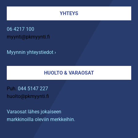
YHTEYS
06 4217 100
myynti@pkmyynti.fi
Myynnin yhteystiedot ›
HUOLTO & VARAOSAT
Puh.
044 5147 227
huolto@pkmyynti.fi
Varaosat lähes jokaiseen
markkinoilla oleviin merkkeihin.