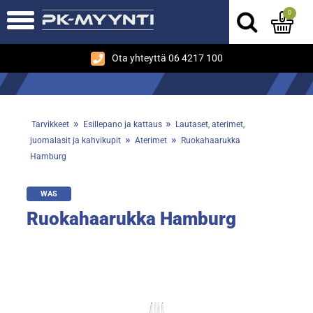
0
Ota yhteyttä 06 4217 100
»
»
Tarvikkeet
Esillepano ja kattaus
Lautaset, aterimet,
»
»
juomalasit ja kahvikupit
Aterimet
Ruokahaarukka
Hamburg
WAS
Ruokahaarukka Hamburg