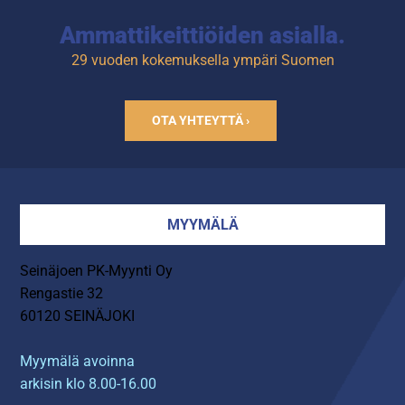
Ammattikeittiöiden asialla.
29 vuoden kokemuksella ympäri Suomen
OTA YHTEYTTÄ ›
MYYMÄLÄ
Seinäjoen PK-Myynti Oy
Rengastie 32
60120 SEINÄJOKI
Myymälä avoinna
arkisin klo 8.00-16.00