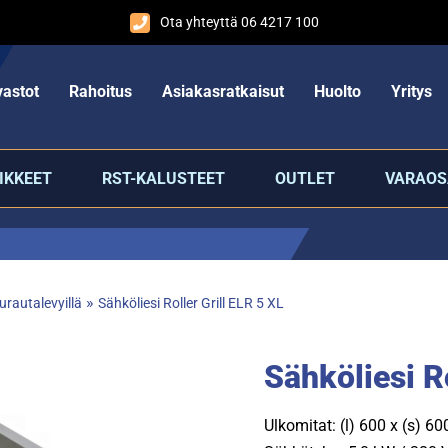
Ota yhteyttä 06 4217 100
astot
Rahoitus
Asiakasratkaisut
Huolto
Yritys
IKKEET
RST-KALUSTEET
OUTLET
VARAOS
»
urautalevyillä
Sähköliesi Roller Grill ELR 5 XL
Sähköliesi Ro
Ulkomitat: (l) 600 x (s) 6