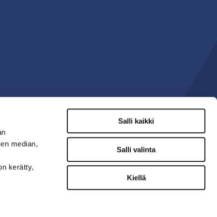
Salli kaikki
an
sen median,
Salli valinta
on kerätty,
Kiellä