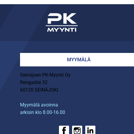
MYYMÄLÄ
Seinäjoen PK-Myynti Oy
Rengastie 32
60120 SEINÄJOKI
Myymälä avoinna
arkisin klo 8.00-16.00