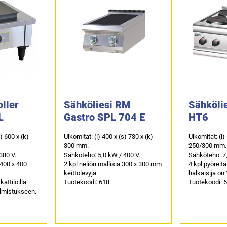
oller
Sähköliesi RM
Sähkölie
L
Gastro SPL 704 E
HT6
s) 600 x (k)
Ulkomitat: (l) 400 x (s) 730 x (k)
Ulkomitat: (l)
300 mm.
250/300 mm.
380 V.
Sähköteho: 5,0 kW / 400 V.
Sähköteho: 7,
 400 x 400
2 kpl neliön mallisia 300 x 300 mm
4 kpl pyöreitä
keittolevyjä.
halkaisija on
kattiloilla
Tuotekoodi: 618.
Tuotekoodi: 6
lmistukseen.