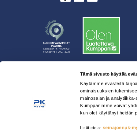
Tämä sivusto käyttää eväs
› Rahoitus
› Asiakasratkaisut
Käytämme evästeitä tarjoa
ominaisuuksien tukemisee
› Huolto
mainosalan ja analytiikka-
› Yritys
Kumppanimme voivat yhdistää 
› Yhteystiedot
kun olet käyttänyt heidän 
› Tietosuojaseloste
› Tilaus- ja toimitusehdot
seinajoenpk-myy
Lisätietoja:
Astianpesu & Esikäsittely
Kahvinvalmistus & Baarilait