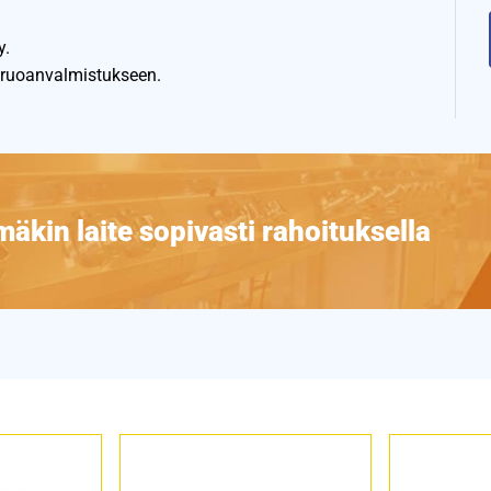
y.
n ruoanvalmistukseen.
äkin laite sopivasti rahoituksella