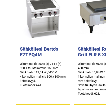
Sähköliesi Berto's
Sähköliesi R
E7TPQ4M
Grill ELR 5 X
Ulkomitat: (l) 800 x (s) 714 x (k)
Ulkomitat: (l) 600 x (
900 + taustakorotus 168 mm.
450 mm.
Sähköteho: 12,0 kW / 400 V.
Sähköteho: 5,0 kW / 
4 kpl neliön mallisia 300 x 300 mm
1 kpl neliön mallinen
keittolevyjä.
mm keittolevy.
Tuotekoodi: 641.
Soveltuu hyvin isoilla 
tapahtuvaan ruoanva
Tuotekoodi: 623.