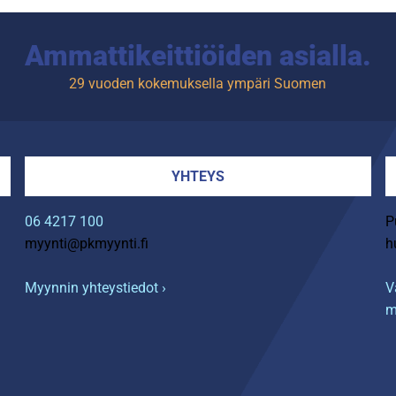
Ammattikeittiöiden asialla.
29 vuoden kokemuksella ympäri Suomen
YHTEYS
06 4217 100
P
myynti@pkmyynti.fi
h
Myynnin yhteystiedot ›
V
m