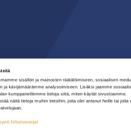
teitä
mamme sisällön ja mainosten räätälöimiseen, sosiaalisen medi
n ja kävijämäärämme analysoimiseen. Lisäksi jaamme sosiaali
alan kumppaneillemme tietoja siitä, miten käytät sivustoamme.
näitä tietoja muihin tietoihin, joita olet antanut heille tai joita 
palvelujaan.
nti.fi/tietosuoja/
teet
Kylmäsäilytys
Lämmin keittiö