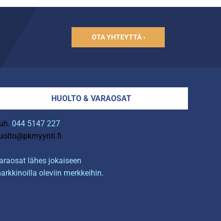
OTA YHTEYTTÄ ›
HUOLTO & VARAOSAT
uh.
044 5147 227
uolto@pkmyynti.fi
araosat lähes jokaiseen
arkkinoilla oleviin merkkeihin.