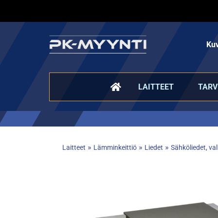
Kuv
LAITTEET
TARV
»
»
»
Laitteet
Lämminkeittiö
Liedet
Sähköliedet, val