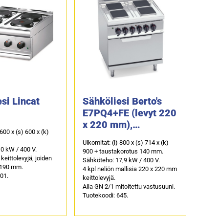
si Lincat
Sähköliesi Berto's
E7PQ4+FE (levyt 220
x 220 mm),
 600 x (s) 600 x (k)
vastusuunilla GN 2/1
Ulkomitat: (l) 800 x (s) 714 x (k)
0 kW / 400 V.
900 + taustakorotus 140 mm.
 keittolevyjä, joiden
Sähköteho: 17,9 kW / 400 V.
 190 mm.
4 kpl neliön mallisia 220 x 220 mm
01.
keittolevyjä.
Alla GN 2/1 mitoitettu vastusuuni.
Tuotekoodi: 645.