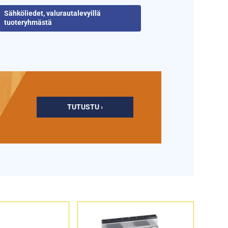
Sähköliedet, valurautalevyillä
tuoteryhmästä
TUTUSTU ›