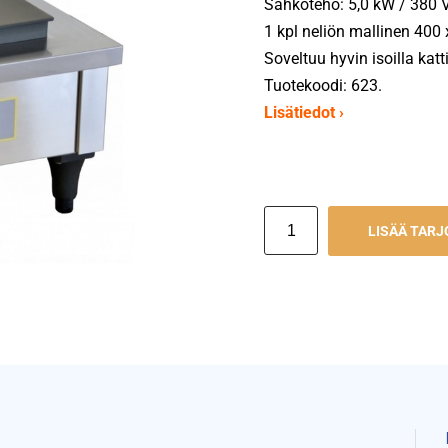
Sähköteho: 5,0 kW / 380 V
1 kpl neliön mallinen 400
Soveltuu hyvin isoilla kat
Tuotekoodi: 623.
Lisätiedot ›
LISÄÄ TAR