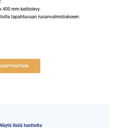
.
 x 400 mm keittolevy.
tiloilla tapahtuvaan ruoanvalmistukseen.
JOUSPYYNTÖÖN
Näytä lisää tuotteita