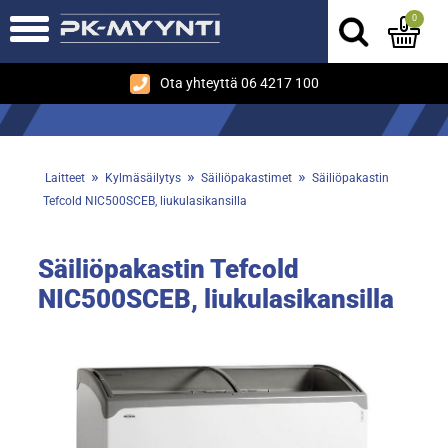
0
Ota yhteyttä 06 4217 100
»
»
»
Laitteet
Kylmäsäilytys
Säiliöpakastimet
Säiliöpakastin
Tefcold NIC500SCEB, liukulasikansilla
Säiliöpakastin Tefcold
NIC500SCEB, liukulasikansilla