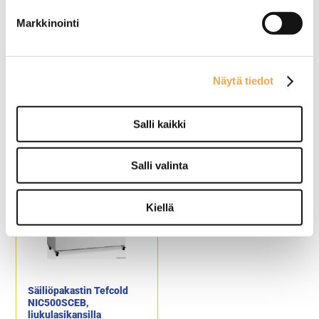
Markkinointi
Näytä tiedot
PAKASTETYNNYRI
Säiliöpakastin Tefcold
TEFCOLD CF77
NIC400SCEB,
liukulasikansilla
Salli kaikki
Ulkomitat: 567mm halkaisija
Ulkomitat: (l) 1320 x (s) 650 x
x 830mm korkeus
(k) 918 mm.
Salli valinta
Sisämitat: 450mm halkaisija
Sisämitat: (l) 1180 x (s) 510 x
x 475 mm korkeus
(k) 571 mm.
Nettotilavuus 72 litraa
Sähköteho: 300 W / 230 V.
Alla 4kpl pyöriä, joista 2kpl
Kiellä
lukittavia
Lämpötila-alue -12…-22C
Kylmäaine R600a
Säiliöpakastin Tefcold
NIC500SCEB,
liukulasikansilla