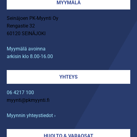
MYYMÄLÄ
Seinäjoen PK-Myynti Oy
Rengastie 32
60120 SEINÄJOKI
Myymälä avoinna
arkisin klo 8.00-16.00
YHTEYS
06 4217 100
myynti@pkmyynti.fi
Myynnin yhteystiedot ›
HUOLTO & VARAOSAT