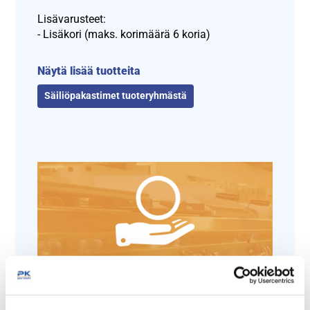
Lisävarusteet:
- Lisäkori (maks. korimäärä 6 koria)
Näytä lisää tuotteita
Säiliöpakastimet tuoteryhmästä
Tämäkin laite sopivasti
rahoituksella