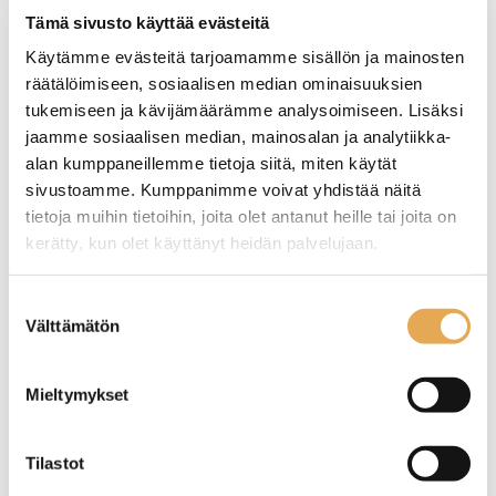
Tämä sivusto käyttää evästeitä
TUTUSTU ›
Käytämme evästeitä tarjoamamme sisällön ja mainosten
räätälöimiseen, sosiaalisen median ominaisuuksien
tukemiseen ja kävijämäärämme analysoimiseen. Lisäksi
jaamme sosiaalisen median, mainosalan ja analytiikka-
alan kumppaneillemme tietoja siitä, miten käytät
sivustoamme. Kumppanimme voivat yhdistää näitä
tietoja muihin tietoihin, joita olet antanut heille tai joita on
kerätty, kun olet käyttänyt heidän palvelujaan.
seinajoenpk-myynti.fi/tietosuoja/
Lisätietoja:
Suostumuksen
Säiliöpakastin Tefcold
Säiliöpakastin Tefcold
Välttämätön
valinta
NIC300SCEB,
NIC200SCEB
liukulasikansilla
Mieltymykset
Ulkomitat: (l) 1030 x (s) 650 x
Ulkomitat: (l) 740 x (s) 650 x
(k) 918 mm.
(k) 918 mm.
Sisämitat: (l) 890 x (s) 510 x
Sisämitat: (l) 600 x (s) 510 x
Tilastot
(k) 571 mm.
(k) 571 mm.
Sähköteho: 220 W / 230 V.
Sähköteho: 200 W / 230 V.