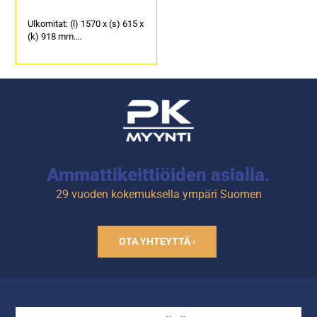
Ulkomitat: (l) 1570 x (s) 615 x
(k) 918 mm.
Sisämitat: (l) 1430 x (s) 510 x
(k) 571 mm.
Sähköteho: 400 W / 230 V.
Ammattikeittiöiden asialla.
29 vuoden kokemuksella ympäri Suomen
OTA YHTEYTTÄ ›