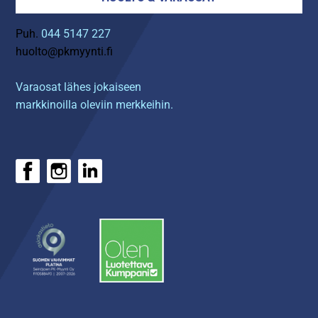
Puh.
044 5147 227
huolto@pkmyynti.fi
Varaosat lähes jokaiseen
markkinoilla oleviin merkkeihin.