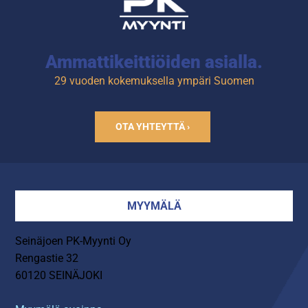
Ammattikeittiöiden asialla.
29 vuoden kokemuksella ympäri Suomen
OTA YHTEYTTÄ ›
MYYMÄLÄ
Seinäjoen PK-Myynti Oy
Rengastie 32
60120 SEINÄJOKI