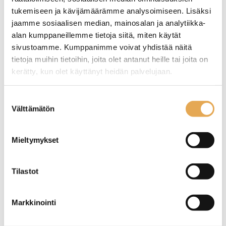
tukemiseen ja kävijämäärämme analysoimiseen. Lisäksi
jaamme sosiaalisen median, mainosalan ja analytiikka-
alan kumppaneillemme tietoja siitä, miten käytät
sivustoamme. Kumppanimme voivat yhdistää näitä
tietoja muihin tietoihin, joita olet antanut heille tai joita on
Sämpylänpaahdin FKI
Teflonkangas Casselin
kerätty, kun olet käyttänyt heidän palvelujaan.
Rototoaster
CTVGV
sämpyläpaahtimeen
seinajoenpk-myynti.fi/tietosuoja/
Lisätietoja:
Suostumuksen
Ulkomitat: (l) 270 x (s) 380 x
Tuotekoodi: CAS1.
Välttämätön
valinta
(k) 530mm
Sähköteho: 2,1kW / 230V
Paino 18kg
Mieltymykset
Tilastot
Markkinointi
Sämpyläpaahdin Casselin
Sämpyläpaahdin Casselin
CTV300GV
CTVGV