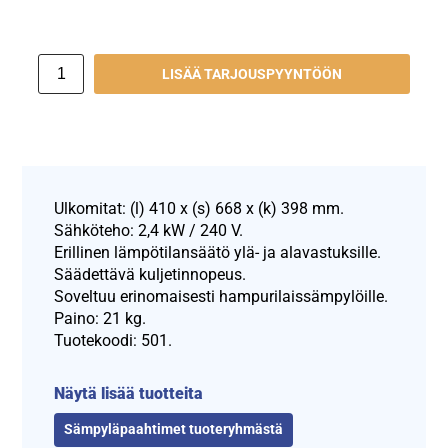
LISÄÄ TARJOUSPYYNTÖÖN
Ulkomitat: (l) 410 x (s) 668 x (k) 398 mm.
Sähköteho: 2,4 kW / 240 V.
Erillinen lämpötilansäätö ylä- ja alavastuksille.
Säädettävä kuljetinnopeus.
Soveltuu erinomaisesti hampurilaissämpylöille.
Paino: 21 kg.
Tuotekoodi: 501.
Näytä lisää tuotteita
Sämpyläpaahtimet tuoteryhmästä