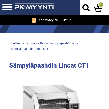
0
Ota yhteyttä 06 4217 100
»
»
»
Laitteet
Lämminkeittiö
Sämpyläpaahtimet
Sämpyläpaahdin Lincat CT1
Sämpyläpaahdin Lincat CT1