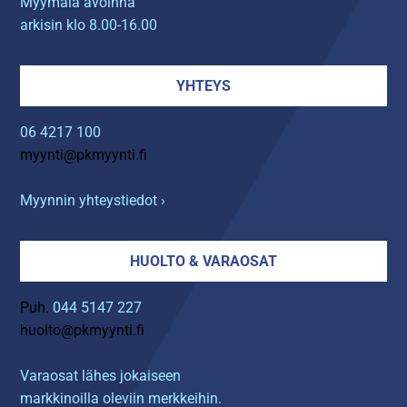
Myymälä avoinna
arkisin klo 8.00-16.00
YHTEYS
06 4217 100
myynti@pkmyynti.fi
Myynnin yhteystiedot ›
HUOLTO & VARAOSAT
Puh.
044 5147 227
huolto@pkmyynti.fi
Varaosat lähes jokaiseen
markkinoilla oleviin merkkeihin.