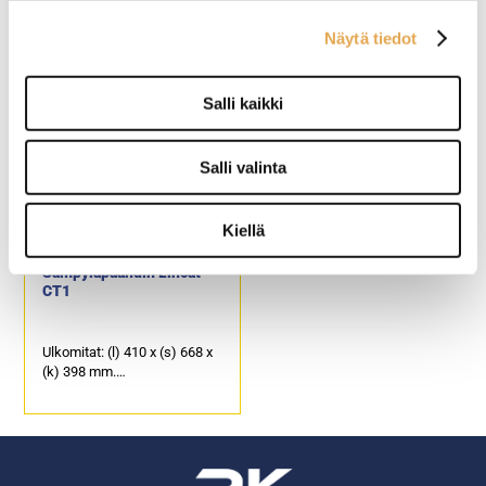
Näytä tiedot
Tuotantokapasiteetti 1800
Tuotantokapasiteetti jopa
sämpyläviipaletta tunnissa.
3600 sämpyläviipaletta
Ulkomitat: (l) 460 x (s) 320 x
tunnissa.
Salli kaikki
(k) 570 mm.
Ulkomitat: (l) 675 x (s) 270 x
Sähköteho: 1,5 kW / 230 V.
(k) 570 mm.
Säätömahdollisuus
Sähköteho: 2,2 kW / 230 V.
sämpylän paksuudelle.
Säätömahdollisuus
Salli valinta
Säädettävä kuljetinnopeus.
sämpylöiden paksuudelle.
Rata varustettu
Säädettävä kuljetinnopeus.
vaihdettavalla
Rata varustettu
Kiellä
teflonkankaalla.
vaihdettavalla
Tuotekoodi: 1055.
teflonkankaalla.
Sämpyläpaahdin Lincat
Tuotekoodi: 507.
CT1
Ulkomitat: (l) 410 x (s) 668 x
(k) 398 mm.
Sähköteho: 2,4 kW / 240 V.
Erillinen lämpötilansäätö ylä-
ja alavastuksille.
Säädettävä kuljetinnopeus.
Tuotekoodi: 501.