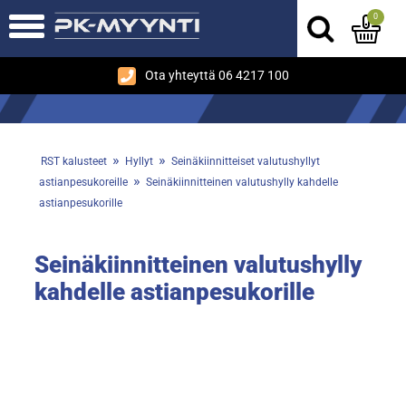
0
Ota yhteyttä 06 4217 100
»
»
RST kalusteet
Hyllyt
Seinäkiinnitteiset valutushyllyt
»
astianpesukoreille
Seinäkiinnitteinen valutushylly kahdelle
astianpesukorille
Seinäkiinnitteinen valutushylly
kahdelle astianpesukorille