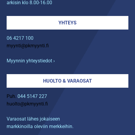
arkisin klo 8.00-16.00
YHTEYS
06 4217 100
myynti@pkmyynti.fi
Myynnin yhteystiedot ›
HUOLTO & VARAOSAT
Puh.
044 5147 227
huolto@pkmyynti.fi
Varaosat lähes jokaiseen
markkinoilla oleviin merkkeihin.