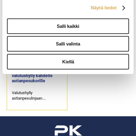
Valutushylly
Valutushylly
Näytä tiedot
astianpesulinjaan.
astianpesulinjaan.
Hyllyn leveys on 550 mm.
Hyllyn leveys on 1550 mm.
Hylly on kallellaan 10°
Hylly on kallellaan 10°
Salli kaikki
kulmassa.
kulmassa.
Varustettu poistoletkulla.
Varustettu poistoletkulla.
Salli valinta
Kiellä
Seinäkiinnitteinen
valutushylly kahdelle
astianpesukorille
Valutushylly
astianpesulinjaan.
Hyllyn leveys on 1050 mm.
Hylly on kallellaan 10°
kulmassa.
Varustettu poistoletkulla.