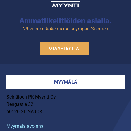
Ammattikeittiöiden asialla.
29 vuoden kokemuksella ympäri Suomen
OTA YHTEYTTÄ ›
MYYMÄLÄ
Seinäjoen PK-Myynti Oy
Rengastie 32
60120 SEINÄJOKI
Myymälä avoinna