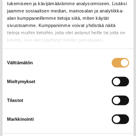
tukemiseen ja kävijämäärämme analysoimiseen. Lisäksi
jaamme sosiaalisen median, mainosalan ja analytiikka-
Tämäkin laite sopivasti
alan kumppaneillemme tietoja siitä, miten käytät
rahoituksella
sivustoamme. Kumppanimme voivat yhdistää näitä
tietoja muihin tietoihin, joita olet antanut heille tai joita on
TUTUSTU ›
kerätty, kun olet käyttänyt heidän palvelujaan.
seinajoenpk-myynti.fi/tietosuoja/
Lisätietoja:
Suostumuksen
Välttämätön
valinta
Mieltymykset
Tilastot
Markkinointi
Seinäkiinnitteinen
Seinäkiinnitteinen
valutushylly yhdelle
valutushylly kolmelle
astianpesukorille
astianpesukorille