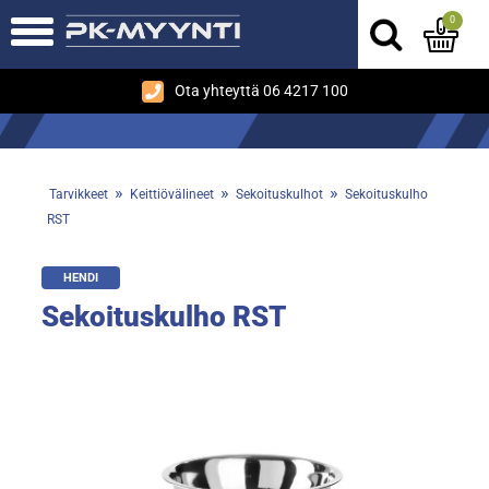
0
Ota yhteyttä 06 4217 100
»
»
»
Tarvikkeet
Keittiövälineet
Sekoituskulhot
Sekoituskulho
RST
HENDI
Sekoituskulho RST