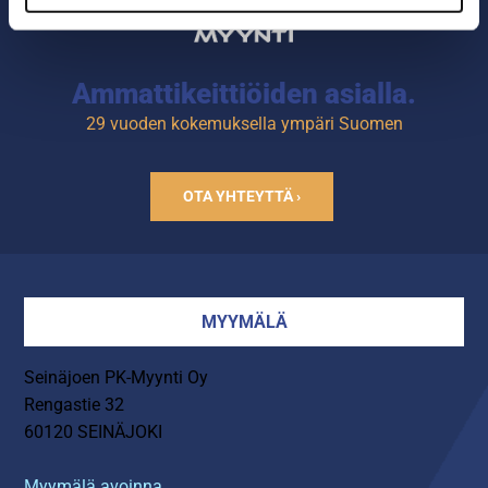
Ammattikeittiöiden asialla.
29 vuoden kokemuksella ympäri Suomen
OTA YHTEYTTÄ ›
MYYMÄLÄ
Seinäjoen PK-Myynti Oy
Rengastie 32
60120 SEINÄJOKI
Myymälä avoinna