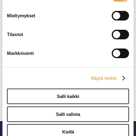
Astianpesukone kestävä
Erittäin vakaa sekoittamisen
Mieltymykset
Materiaali RST
aikana liukumattoman
kumipohjan ansiosta
valmistettu
ruostumattomasta
Tilastot
teräksestä
Pinottava – säästää
säilytystilaa
Markkinointi
Sekoituskulho RST
Näytä tiedot
Salli kaikki
Pyöristetyt nurkat
MAteriaali RST
Salli valinta
Kiellä