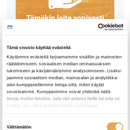
Tämäkin laite sopivasti
rahoituksella
TUTUSTU ›
Tämä sivusto käyttää evästeitä
Käytämme evästeitä tarjoamamme sisällön ja mainosten
räätälöimiseen, sosiaalisen median ominaisuuksien
tukemiseen ja kävijämäärämme analysoimiseen. Lisäksi
jaamme sosiaalisen median, mainosalan ja analytiikka-
alan kumppaneillemme tietoja siitä, miten käytät
sivustoamme. Kumppanimme voivat yhdistää näitä
tietoja muihin tietoihin, joita olet antanut heille tai joita on
kerätty, kun olet käyttänyt heidän palvelujaan.
seinajoenpk-myynti.fi/tietosuoja/
Lisätietoja:
Sekoituskulho RST
Sekoituskulho
Suostumuksen
kumipohjalla
Välttämätön
valinta