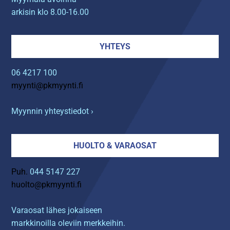
arkisin klo 8.00-16.00
YHTEYS
06 4217 100
myynti@pkmyynti.fi
Myynnin yhteystiedot ›
HUOLTO & VARAOSAT
Puh.
044 5147 227
huolto@pkmyynti.fi
Varaosat lähes jokaiseen
markkinoilla oleviin merkkeihin.