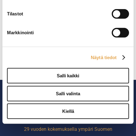
Tilastot
Markkinointi
Siivouskaappi Restmec
Siivouskaappi Restmec
600
800
Ulkomitat: (l) 600 x (s) 600 x
Ulkomitat: (l) 800 x (s) 600 x
Näytä tiedot
(k) 2000 mm.
(k) 2000 mm.
Sisältää teräsaltaan ja
Sisältää teräsaltaan ja
harjapidikkeet.
harjapidikkeet.
Salli kaikki
Kaappi alta ja päältä
Kaappi alta ja päältä
avonainen tuuletuksen
avonainen tuuletuksen
vuoksi.
vuoksi.
Salli valinta
Valmistusmateriaali hiottu
Valmistusmateriaali hiottu
ruostumaton teräs.
ruostumaton teräs.
Muoviset säätöjalat.
Muoviset säätöjalat.
Kiellä
Ammattikeittiöiden asialla.
29 vuoden kokemuksella ympäri Suomen