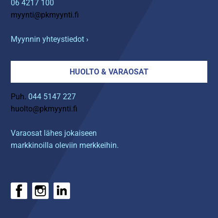
06 4217 100
myynti@pkmyynti.fi
Myynnin yhteystiedot ›
HUOLTO & VARAOSAT
Puh.
044 5147 227
huolto@pkmyynti.fi
Varaosat lähes jokaiseen
markkinoilla oleviin merkkeihin.