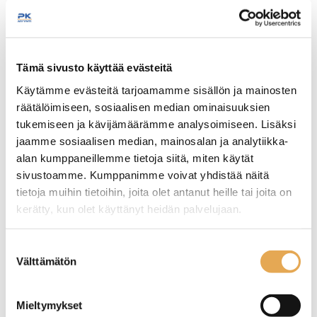
Tämä sivusto käyttää evästeitä
Käytämme evästeitä tarjoamamme sisällön ja mainosten
räätälöimiseen, sosiaalisen median ominaisuuksien
tukemiseen ja kävijämäärämme analysoimiseen. Lisäksi
jaamme sosiaalisen median, mainosalan ja analytiikka-
Tämäkin laite sopivasti
alan kumppaneillemme tietoja siitä, miten käytät
rahoituksella
sivustoamme. Kumppanimme voivat yhdistää näitä
tietoja muihin tietoihin, joita olet antanut heille tai joita on
TUTUSTU ›
kerätty, kun olet käyttänyt heidän palvelujaan.
seinajoenpk-myynti.fi/tietosuoja/
Lisätietoja:
Suostumuksen
Välttämätön
valinta
Mieltymykset