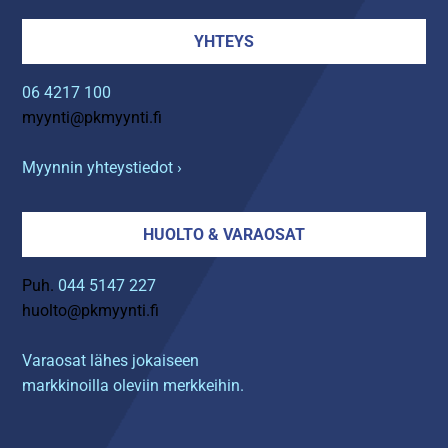
YHTEYS
06 4217 100
myynti@pkmyynti.fi
Myynnin yhteystiedot ›
HUOLTO & VARAOSAT
Puh.
044 5147 227
huolto@pkmyynti.fi
Varaosat lähes jokaiseen
markkinoilla oleviin merkkeihin.