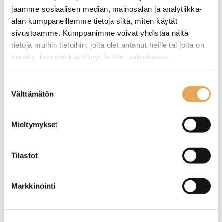
Tämäkin laite sopivasti
jaamme sosiaalisen median, mainosalan ja analytiikka-
rahoituksella
alan kumppaneillemme tietoja siitä, miten käytät
sivustoamme. Kumppanimme voivat yhdistää näitä
tietoja muihin tietoihin, joita olet antanut heille tai joita on
TUTUSTU ›
kerätty, kun olet käyttänyt heidän palvelujaan.
seinajoenpk-myynti.fi/tietosuoja/
Lisätietoja:
Suostumuksen
Välttämätön
valinta
Mieltymykset
Tilastot
Slushkone CAB 1 x 10
Slushkone CAB 2 x 10
Markkinointi
litraa
litraa
Ulkomitat: 220 x 480 x
Ulkomitat: 420 x 480 x