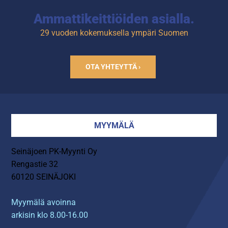
Ammattikeittiöiden asialla.
29 vuoden kokemuksella ympäri Suomen
OTA YHTEYTTÄ ›
MYYMÄLÄ
Seinäjoen PK-Myynti Oy
Rengastie 32
60120 SEINÄJOKI
Myymälä avoinna
arkisin klo 8.00-16.00