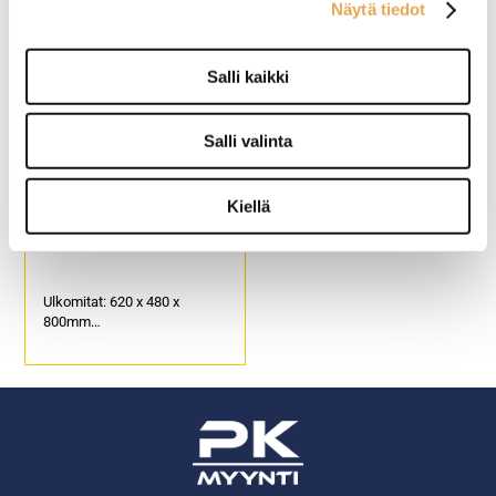
Näytä tiedot
800mm
800mm
Säiliö 1 x 10 litraa
Säiliö 2 x 10 litraa
Salli kaikki
Salli valinta
Kiellä
Slushkone CAB 3 x 10
litraa
Ulkomitat: 620 x 480 x
800mm
Säiliö 3 x 10 litraa