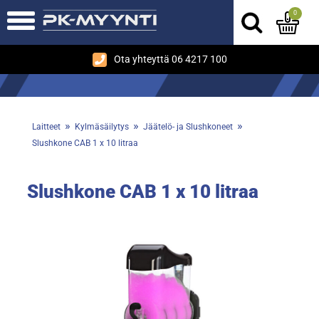
0
Ota yhteyttä 06 4217 100
»
»
»
Laitteet
Kylmäsäilytys
Jäätelö- ja Slushkoneet
Slushkone CAB 1 x 10 litraa
Slushkone CAB 1 x 10 litraa