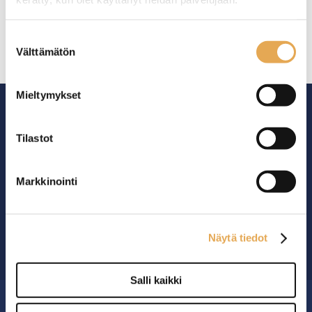
seinajoenpk-myynti.fi/tietosuoja/
Lisätietoja:
Suostumuksen
Välttämätön
valinta
Mieltymykset
Tilastot
Ammattikeittiöiden asialla.
Markkinointi
29 vuoden kokemuksella ympäri Suomen
Näytä tiedot
OTA YHTEYTTÄ ›
Salli kaikki