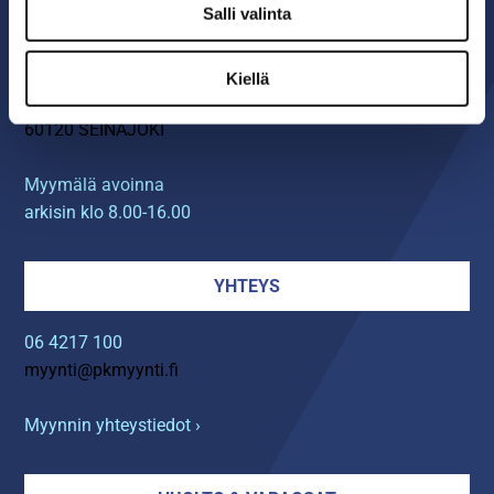
Salli valinta
MYYMÄLÄ
Seinäjoen PK-Myynti Oy
Kiellä
Rengastie 32
60120 SEINÄJOKI
Myymälä avoinna
arkisin klo 8.00-16.00
YHTEYS
06 4217 100
myynti@pkmyynti.fi
Myynnin yhteystiedot ›