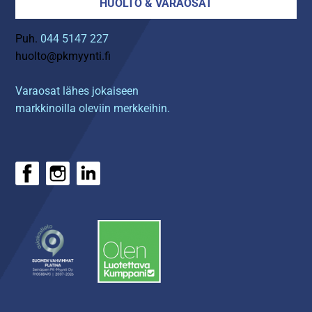
HUOLTO & VARAOSAT
Puh.
044 5147 227
huolto@pkmyynti.fi
Varaosat lähes jokaiseen
markkinoilla oleviin merkkeihin.