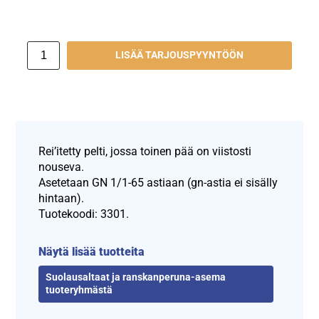
LISÄÄ TARJOUSPYYNTÖÖN
Rei’itetty pelti, jossa toinen pää on viistosti
nouseva.
Asetetaan GN 1/1-65 astiaan (gn-astia ei sisälly
hintaan).
Tuotekoodi: 3301.
Näytä lisää tuotteita
Suolausaltaat ja ranskanperuna-asema
tuoteryhmästä