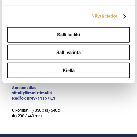
Ranskanperuna-asema
Suolausallasritilä GN 1/1-
lämpölampuilla,
65 astiaan
pöytämalli
Näytä tiedot
Ranskanperuna-asema
Rei’itetty pelti, jossa toinen
lämpölampuilla pöytämalli.
pää on viistosti nouseva.
Salli kaikki
Ulkomitat: (l) 680 x (s) 600 x
Asetetaan GN 1/1-65 astiaan
(k) 800mm
(gn-astia ei sisälly hintaan).
Lämpölamput 3kpl
Tuotekoodi: 3301.
Salli valinta
Kiellä
Suolausallas
säteilylämmittimellä
Redfox BMV-1115+IL3
Ulkomitat: (l) 330 x (s) 540 x
(k) 290 / 440 mm.
Sähköteho: 1,5 + 0,5 kW /
230 V.
Lämpötilansäätö +30 ... +90