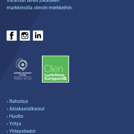
Varaosat lähes jokaiseen
markkinoilla oleviin merkkeihin.
› Rahoitus
› Asiakasratkaisut
› Huolto
› Yritys
› Yhteystiedot