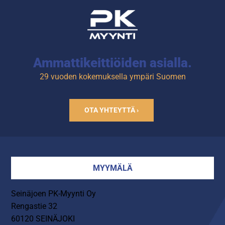
C.
Altaassa irrotettava kaareva
reikäpelti, joka helpottaa
ranskanperunoiden
annostelua.
Tuotekoodi: 720.
Ammattikeittiöiden asialla.
29 vuoden kokemuksella ympäri Suomen
OTA YHTEYTTÄ ›
MYYMÄLÄ
Seinäjoen PK-Myynti Oy
Rengastie 32
60120 SEINÄJOKI