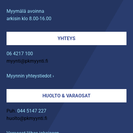
Myymälä avoinna
arkisin klo 8.00-16.00
YHTEYS
06 4217 100
myynti@pkmyynti.fi
Myynnin yhteystiedot ›
HUOLTO & VARAOSAT
Puh.
044 5147 227
huolto@pkmyynti.fi