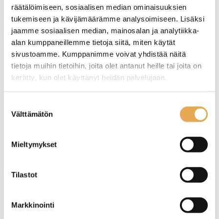
räätälöimiseen, sosiaalisen median ominaisuuksien
tukemiseen ja kävijämäärämme analysoimiseen. Lisäksi
jaamme sosiaalisen median, mainosalan ja analytiikka-
alan kumppaneillemme tietoja siitä, miten käytät
sivustoamme. Kumppanimme voivat yhdistää näitä
tietoja muihin tietoihin, joita olet antanut heille tai joita on
Ranskanperuna-asema
Ranskanperuna-asema
lämpölampuilla
1200
kerätty, kun olet käyttänyt heidän palvelujaan.
seinajoenpk-myynti.fi/tietosuoja/
Lisätietoja:
Suostumuksen
Ranskanperuna-asema
Ranskanperuna-asema
lämpölampuilla sekä
lämpölampuilla sekä
Välttämätön
valinta
pohjalämmityksellä
pohjalämmityksellä
Alhaalla kaapisto
Alhaalla kaapisto
OSTA
Ulkomitat: (l) 600 x (s) 700 x
Ulkomitat: (l) 1200 x (s) 725 x
Mieltymykset
(k) 1600mm
(k) 1600mm
Tilastot
Markkinointi