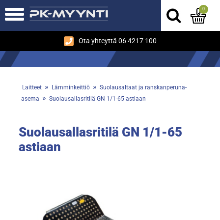
0
Ota yhteyttä 06 4217 100
»
»
Laitteet
Lämminkeittiö
Suolausaltaat ja ranskanperuna-
»
asema
Suolausallasritilä GN 1/1-65 astiaan
Suolausallasritilä GN 1/1-65
astiaan