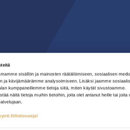
teitä
mamme sisällön ja mainosten räätälöimiseen, sosiaalisen medi
n ja kävijämäärämme analysoimiseen. Lisäksi jaamme sosiaali
alan kumppaneillemme tietoja siitä, miten käytät sivustoamme.
näitä tietoja muihin tietoihin, joita olet antanut heille tai joita 
palvelujaan.
nti.fi/tietosuoja/
teet
Kylmäsäilytys
Lämmin keittiö
RST-kalusteet