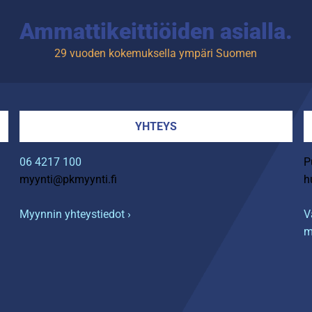
Ammattikeittiöiden asialla.
29 vuoden kokemuksella ympäri Suomen
YHTEYS
06 4217 100
P
myynti@pkmyynti.fi
h
Myynnin yhteystiedot ›
V
m