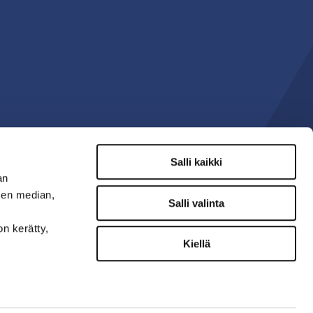
Salli kaikki
an
sen median,
Salli valinta
on kerätty,
Kiellä