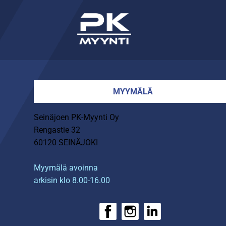
MYYMÄLÄ
Seinäjoen PK-Myynti Oy
Rengastie 32
60120 SEINÄJOKI
Myymälä avoinna
arkisin klo 8.00-16.00