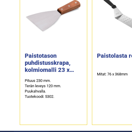
Paistotason
Paistolasta r
puhdistusskrapa,
kolmiomalli 23 x
Mitat: 76 x 368mm
12cm
Pituus 230 mm.
Terän leveys 120 mm.
Puukahvalla.
Tuotekoodi: 5302.