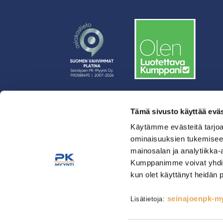
Tämä sivusto käyttää eväs
› Rahoitus
› Asiakasratkaisut
Käytämme evästeitä tarjoa
ominaisuuksien tukemisee
› Huolto
mainosalan ja analytiikka-
› Yritys
Kumppanimme voivat yhdistää 
› Yhteystiedot
kun olet käyttänyt heidän 
› Tietosuojaseloste
› Tilaus- ja toimitusehdot
seinajoenpk-myy
Lisätietoja:
Astianpesu & Esikäsittely
Kahvinvalmistus & Baarilait
Tarjoilulaitteet
Tarvikkeet