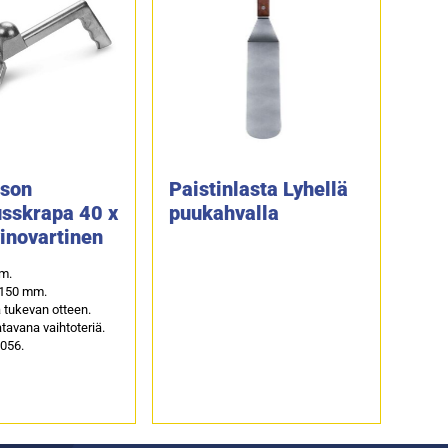
ason
Paistinlasta Lyhellä
usskrapa 40 x
puukahvalla
inovartinen
m.
 150 mm.
 tukevan otteen.
avana vaihtoteriä.
4056.