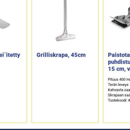
ei´itetty
Grilliskrapa, 45cm
Paistot
puhdist
15 cm, v
Pituus 400 m
Terän leveys
Kahvasta saa
Skrapaan saat
Tuotekoodi: 