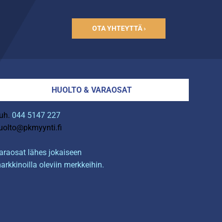
OTA YHTEYTTÄ ›
HUOLTO & VARAOSAT
uh.
044 5147 227
uolto@pkmyynti.fi
araosat lähes jokaiseen
arkkinoilla oleviin merkkeihin.