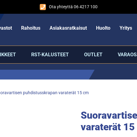
Ota yhteyttä 06 4217 100
astot
Rahoitus
Asiakasratkaisut
Huolto
Yritys
IKKEET
RST-KALUSTEET
OUTLET
VARAOS
oravartisen puhdistusskrapan varaterät 15 cm
Suoravartis
varaterät 15