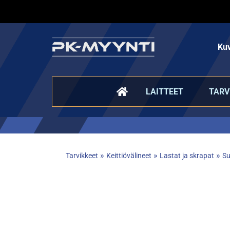
Kuv
LAITTEET
TARV
»
»
»
Tarvikkeet
Keittiövälineet
Lastat ja skrapat
Su