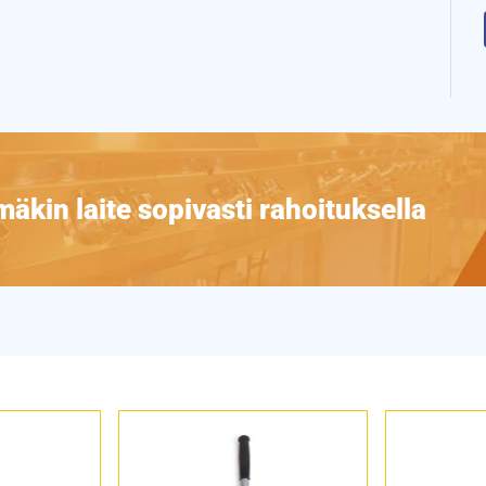
äkin laite sopivasti rahoituksella