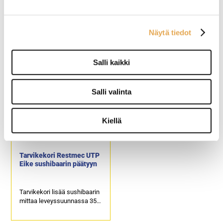
Sushibaari Restmec KTV
Sushibaari Restmec KTV
4GN UTP Eike
3GN UTP Eike
Näytä tiedot
Ulkomitat: (l) 1450 x (s) 620 /
Ulkomitat: (l) 1150 x (s) 620 /
aputasot ylhäällä 980 x (k)
aputasot ylhäällä 980 x (k)
Salli kaikki
900 / 1200 mm.
900 / 1200 mm.
Ruostumaton sileä taso
Ruostumaton sileä taso
astioille, koko 4 x GN 1/1.
astioille, koko 3 x GN 1/1.
Salli valinta
Vaunussa molemmin puolin
Vaunussa molemmin puolin
kaasujousilla aukeavat
kaasujousilla aukeavat
luukut.
luukut.
Kiellä
Molemmin puolin
Molemmin puolin
alaslaskettavat aputasot.
alaslaskettavat aputasot.
Tarvikekori Restmec UTP
Eike sushibaarin päätyyn
Tarvikekori lisää sushibaarin
mittaa leveyssuunnassa 354
mm.