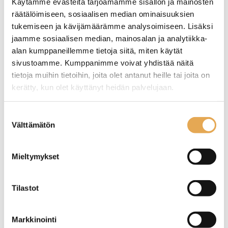
Käytämme evästeitä tarjoamamme sisällön ja mainosten
räätälöimiseen, sosiaalisen median ominaisuuksien
tukemiseen ja kävijämäärämme analysoimiseen. Lisäksi
jaamme sosiaalisen median, mainosalan ja analytiikka-
alan kumppaneillemme tietoja siitä, miten käytät
Tämäkin laite sopivasti
sivustoamme. Kumppanimme voivat yhdistää näitä
tietoja muihin tietoihin, joita olet antanut heille tai joita on
rahoituksella
kerätty, kun olet käyttänyt heidän palvelujaan.
TUTUSTU ›
seinajoenpk-myynti.fi/tietosuoja/
Lisätietoja:
Suostumuksen
Välttämätön
valinta
Mieltymykset
Tilastot
Markkinointi