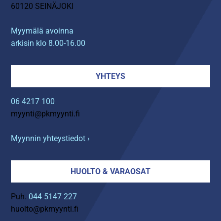
60120 SEINÄJOKI
Myymälä avoinna
arkisin klo 8.00-16.00
YHTEYS
06 4217 100
myynti@pkmyynti.fi
Myynnin yhteystiedot ›
HUOLTO & VARAOSAT
Puh.
044 5147 227
huolto@pkmyynti.fi