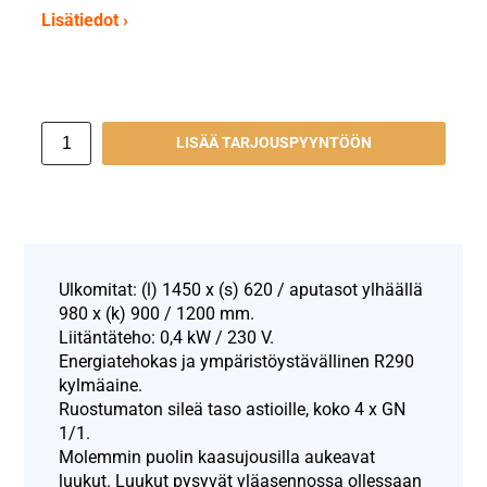
Lisätiedot ›
LISÄÄ TARJOUSPYYNTÖÖN
Ulkomitat: (l) 1450 x (s) 620 / aputasot ylhäällä
980 x (k) 900 / 1200 mm.
Liitäntäteho: 0,4 kW / 230 V.
Energiatehokas ja ympäristöystävällinen R290
kylmäaine.
Ruostumaton sileä taso astioille, koko 4 x GN
1/1.
Molemmin puolin kaasujousilla aukeavat
luukut. Luukut pysyvät yläasennossa ollessaan