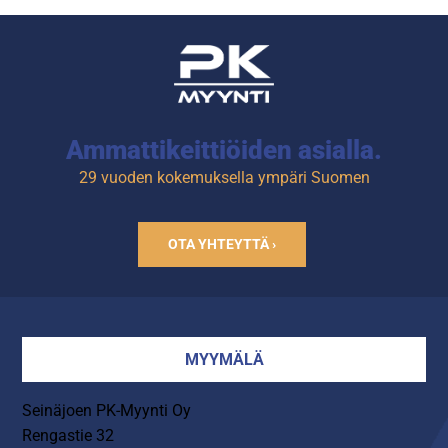
Ammattikeittiöiden asialla.
29 vuoden kokemuksella ympäri Suomen
OTA YHTEYTTÄ ›
MYYMÄLÄ
Seinäjoen PK-Myynti Oy
Rengastie 32