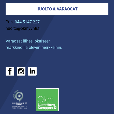
HUOLTO & VARAOSAT
Puh.
044 5147 227
huolto@pkmyynti.fi
Varaosat lähes jokaiseen
markkinoilla oleviin merkkeihin.