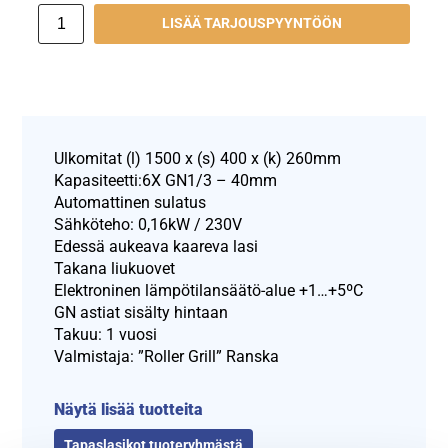
LISÄÄ TARJOUSPYYNTÖÖN
Ulkomitat (l) 1500 x (s) 400 x (k) 260mm
Kapasiteetti:6X GN1/3 – 40mm
Automattinen sulatus
Sähköteho: 0,16kW / 230V
Edessä aukeava kaareva lasi
Takana liukuovet
Elektroninen lämpötilansäätö-alue +1…+5ºC
GN astiat sisälty hintaan
Takuu: 1 vuosi
Valmistaja: ”Roller Grill” Ranska
Näytä lisää tuotteita
Tapaslasikot tuoteryhmästä