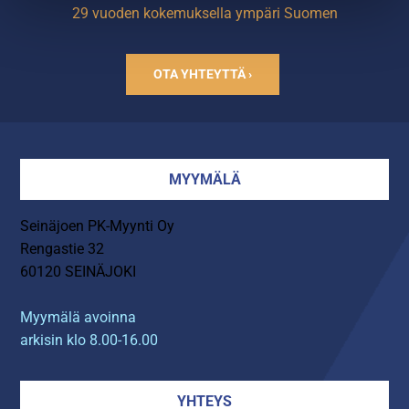
29 vuoden kokemuksella ympäri Suomen
OTA YHTEYTTÄ ›
MYYMÄLÄ
Seinäjoen PK-Myynti Oy
Rengastie 32
60120 SEINÄJOKI
Myymälä avoinna
arkisin klo 8.00-16.00
YHTEYS