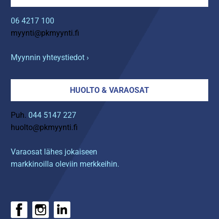
06 4217 100
myynti@pkmyynti.fi
Myynnin yhteystiedot ›
HUOLTO & VARAOSAT
Puh.
044 5147 227
huolto@pkmyynti.fi
Varaosat lähes jokaiseen
markkinoilla oleviin merkkeihin.