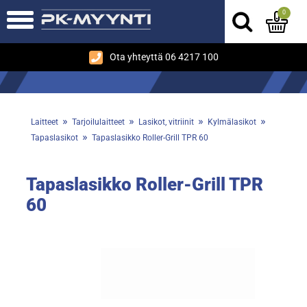
0
Ota yhteyttä 06 4217 100
»
»
»
»
Laitteet
Tarjoilulaitteet
Lasikot, vitriinit
Kylmälasikot
»
Tapaslasikot
Tapaslasikko Roller-Grill TPR 60
Tapaslasikko Roller-Grill TPR
60