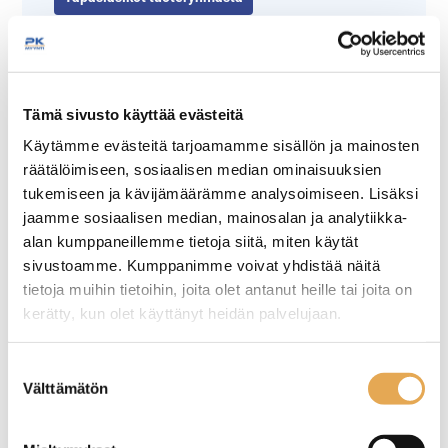
Tämä sivusto käyttää evästeitä
Käytämme evästeitä tarjoamamme sisällön ja mainosten
räätälöimiseen, sosiaalisen median ominaisuuksien
tukemiseen ja kävijämäärämme analysoimiseen. Lisäksi
jaamme sosiaalisen median, mainosalan ja analytiikka-
Tämäkin laite sopivasti
alan kumppaneillemme tietoja siitä, miten käytät
sivustoamme. Kumppanimme voivat yhdistää näitä
rahoituksella
tietoja muihin tietoihin, joita olet antanut heille tai joita on
kerätty, kun olet käyttänyt heidän palvelujaan.
TUTUSTU ›
seinajoenpk-myynti.fi/tietosuoja/
Lisätietoja:
Suostumuksen
Välttämätön
valinta