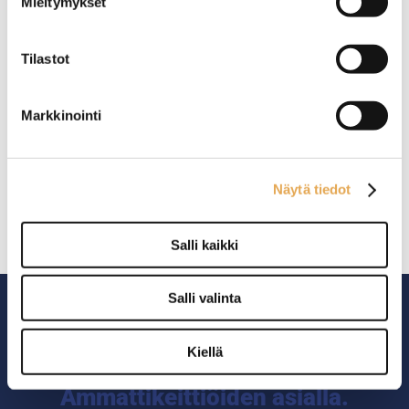
Mieltymykset
Tilastot
Markkinointi
Tapaslasikko Roller-Grill
TPR 60
Näytä tiedot
Ulkomitat (l) 1500 x (s) 400 x
(k) 260mm
Sähköteho: 0,16kW / 230V
Salli kaikki
Salli valinta
Kiellä
Ammattikeittiöiden asialla.