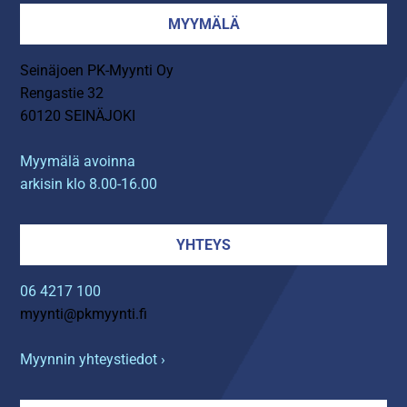
MYYMÄLÄ
Seinäjoen PK-Myynti Oy
Rengastie 32
60120 SEINÄJOKI
Myymälä avoinna
arkisin klo 8.00-16.00
YHTEYS
06 4217 100
myynti@pkmyynti.fi
Myynnin yhteystiedot ›