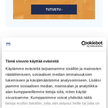
TUTUSTU ›
Tämä sivusto käyttää evästeitä
Käytämme evästeitä tarjoamamme sisällön ja mainosten
räätälöimiseen, sosiaalisen median ominaisuuksien
Tarjoilukulho Frida 15 x
Tarjoilukulho Element
15cm
28cm, Pyöreä
tukemiseen ja kävijämäärämme analysoimiseen. Lisäksi
jaamme sosiaalisen median, mainosalan ja analytiikka-
alan kumppaneillemme tietoja siitä, miten käytät
Melamiininen tarjoiluastia
Tilavuus: 3,0L
puukuvioitu
sivustoamme. Kumppanimme voivat yhdistää näitä
koko: 15 x 15 cm
Materiaali: melamiini
tietoja muihin tietoihin, joita olet antanut heille tai joita on
korkeus 7,5cm