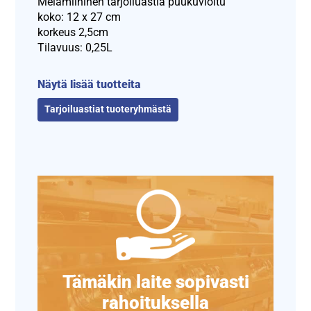
Melamiininen tarjoiluastia puukuvioitu
koko: 12 x 27 cm
korkeus 2,5cm
Tilavuus: 0,25L
Näytä lisää tuotteita
Tarjoiluastiat tuoteryhmästä
Tämäkin laite sopivasti
rahoituksella