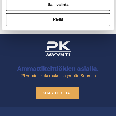
Salli valinta
Tilavuus: 0,5L
Kiellä
Materiaali: melamiini
Ammattikeittiöiden asialla.
29 vuoden kokemuksella ympäri Suomen
OTA YHTEYTTÄ ›