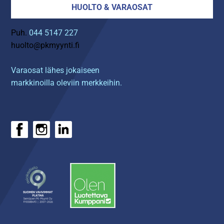
HUOLTO & VARAOSAT
Puh.
044 5147 227
huolto@pkmyynti.fi
Varaosat lähes jokaiseen
markkinoilla oleviin merkkeihin.