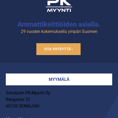
Ammattikeittiöiden asialla.
29 vuoden kokemuksella ympäri Suomen
OTA YHTEYTTÄ ›
MYYMÄLÄ
Seinäjoen PK-Myynti Oy
Rengastie 32
60120 SEINÄJOKI