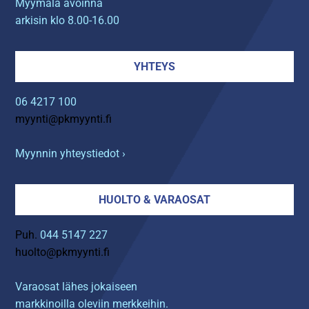
Myymälä avoinna
arkisin klo 8.00-16.00
YHTEYS
06 4217 100
myynti@pkmyynti.fi
Myynnin yhteystiedot ›
HUOLTO & VARAOSAT
Puh.
044 5147 227
huolto@pkmyynti.fi
Varaosat lähes jokaiseen
markkinoilla oleviin merkkeihin.