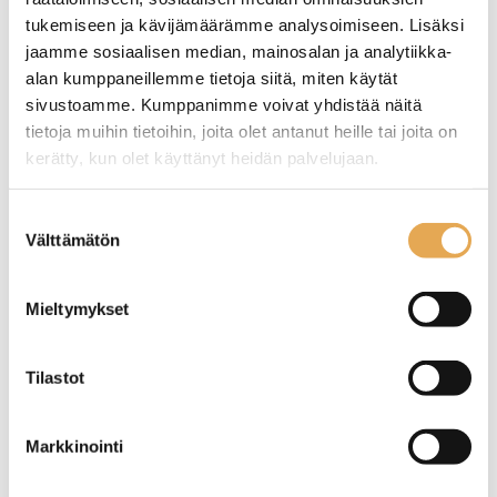
tukemiseen ja kävijämäärämme analysoimiseen. Lisäksi
jaamme sosiaalisen median, mainosalan ja analytiikka-
alan kumppaneillemme tietoja siitä, miten käytät
sivustoamme. Kumppanimme voivat yhdistää näitä
tietoja muihin tietoihin, joita olet antanut heille tai joita on
Salaattipihdit HACCP
Tarjoilulusikka muovi rei
kerätty, kun olet käyttänyt heidän palvelujaan.
´itetty
seinajoenpk-myynti.fi/tietosuoja/
Lisätietoja:
Suostumuksen
Pituus 250mm
Materiaali muovi
Välttämätön
valinta
Lusikka 12 x 7cm
Varsi 23cm
Lämmönkesto +220C
Mieltymykset
Tilastot
Markkinointi
Tarjoilulasta
Tarjoilulusikka rei´itetty