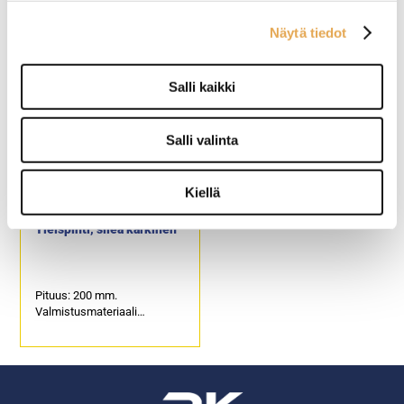
Näytä tiedot
Lasta: 10 x 8 cm
kauha: 11 x 7 cm
Kahva: 25 cm
varsi: 25 cm
Kahva muovia muuten rst
Kahva muovia muuten rst
Salli kaikki
Salli valinta
Kiellä
Yleispihti, sileä kärkinen
Pituus: 200 mm.
Valmistusmateriaali
ruostumaton teräs.
Valmistettu Suomessa.
Tuotekoodi: 4087.