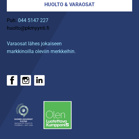
HUOLTO & VARAOSAT
Puh.
044 5147 227
huolto@pkmyynti.fi
Varaosat lähes jokaiseen
markkinoilla oleviin merkkeihin.