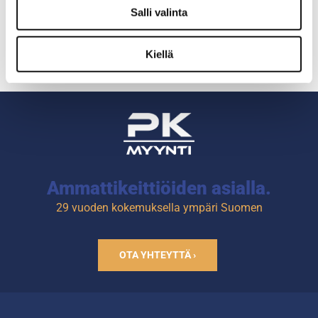
Salli valinta
Ulkomitat: (l) 1150 x (s) 620 /
Ulkomitat: (l) 800 x (s) 620 /
980 x (k) 900 mm.
980 x (k) 900 mm.
Kiellä
Tarjottimille lokero, loppuosa
Tarjottimille lokero, loppuosa
RST-tasoa.
RST-tasoa.
Värivaihtoehdot: wenge
Värivaihtoehdot: wenge
(kuvassa), tumma tammi,
(kuvassa), tumma tammi,
tammi, pähkinä, pyökki,
tammi, pähkinä, pyökki,
koivu ja valkoinen.
koivu ja valkoinen.
Vaunussa on neljä kääntyvää
Vaunussa on neljä kääntyvää
pyörää, joista kaksi on
pyörää, joista kaksi on
lukittavia.
lukittavia.
Ammattikeittiöiden asialla.
29 vuoden kokemuksella ympäri Suomen
OTA YHTEYTTÄ ›