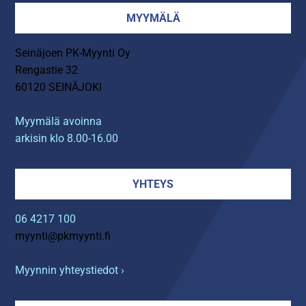
MYYMÄLÄ
Seinäjoen PK-Myynti Oy
Rengastie 32
60120 SEINÄJOKI
Myymälä avoinna
arkisin klo 8.00-16.00
YHTEYS
06 4217 100
myynti@pkmyynti.fi
Myynnin yhteystiedot ›