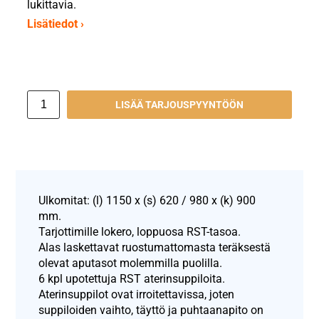
lukittavia.
Lisätiedot ›
LISÄÄ TARJOUSPYYNTÖÖN
Ulkomitat: (l) 1150 x (s) 620 / 980 x (k) 900
mm.
Tarjottimille lokero, loppuosa RST-tasoa.
Alas laskettavat ruostumattomasta teräksestä
olevat aputasot molemmilla puolilla.
6 kpl upotettuja RST aterinsuppiloita.
Aterinsuppilot ovat irroitettavissa, joten
suppiloiden vaihto, täyttö ja puhtaanapito on