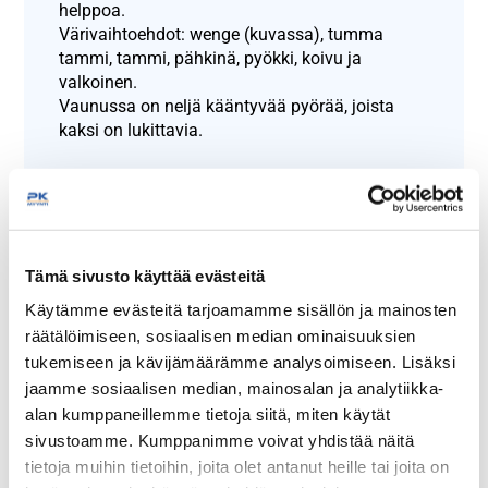
helppoa.
Värivaihtoehdot: wenge (kuvassa), tumma
tammi, tammi, pähkinä, pyökki, koivu ja
valkoinen.
Vaunussa on neljä kääntyvää pyörää, joista
kaksi on lukittavia.
Kuvan tarjotinpalautusvaunu NTVT-800, leveys
800 mm.
Näytä lisää tuotteita
Tämä sivusto käyttää evästeitä
Tarjotinjakelinvaunut tuoteryhmästä
Käytämme evästeitä tarjoamamme sisällön ja mainosten
räätälöimiseen, sosiaalisen median ominaisuuksien
tukemiseen ja kävijämäärämme analysoimiseen. Lisäksi
jaamme sosiaalisen median, mainosalan ja analytiikka-
alan kumppaneillemme tietoja siitä, miten käytät
sivustoamme. Kumppanimme voivat yhdistää näitä
tietoja muihin tietoihin, joita olet antanut heille tai joita on