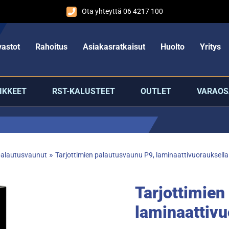
Ota yhteyttä 06 4217 100
astot
Rahoitus
Asiakasratkaisut
Huolto
Yritys
IKKEET
RST-KALUSTEET
OUTLET
VARAOS
»
 palautusvaunut
Tarjottimien palautusvaunu P9, laminaattivuorauksella
Tarjottimien
laminaattivu