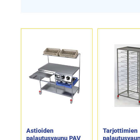
Astioiden
Tarjottimien
palautusvaunu PAV
palautusvau