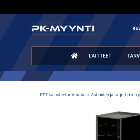
Kuv
LAITTEET
TARV
»
»
RST kalusteet
Vaunut
Astioiden ja tarjottimien