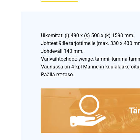
Ulkomitat: (l) 490 x (s) 500 x (k) 1590 mm.
Johteet 9:lle tarjottimelle (max. 330 x 430 m
Johdeväli 140 mm.
Värivaihtoehdot: wenge, tammi, tumma tammi,
Vaunussa on 4 kpl Mannerin kuulalaakeroituja 
Päällä rst-taso.
Täm