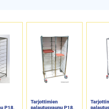
Tarjottimien
Tarjotti
nu P18,
palautusvaunu P18,
palautu