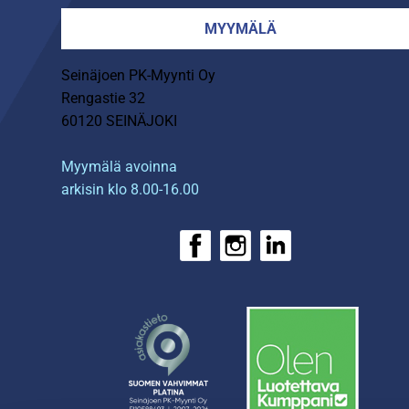
MYYMÄLÄ
Seinäjoen PK-Myynti Oy
Rengastie 32
60120 SEINÄJOKI
Myymälä avoinna
arkisin klo 8.00-16.00