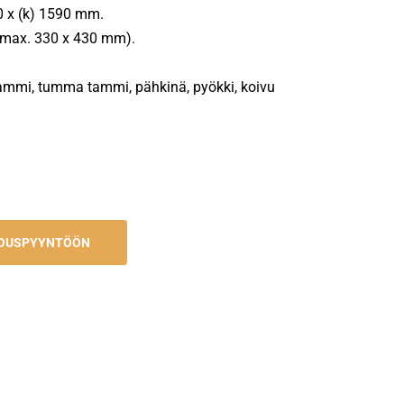
00 x (k) 1590 mm.
e (max. 330 x 430 mm).
tammi, tumma tammi, pähkinä, pyökki, koivu
JOUSPYYNTÖÖN