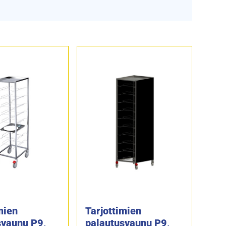
mien
Tarjottimien
svaunu P9,
palautusvaunu P9,