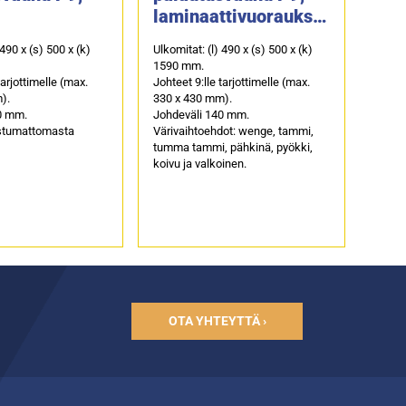
laminaattivuorauksel
ttivuorausta
la
 490 x (s) 500 x (k)
Ulkomitat: (l) 490 x (s) 500 x (k)
1590 mm.
tarjottimelle (max.
Johteet 9:lle tarjottimelle (max.
).
330 x 430 mm).
0 mm.
Johdeväli 140 mm.
stumattomasta
Värivaihtoehdot: wenge, tammi,
tumma tammi, pähkinä, pyökki,
koivu ja valkoinen.
OTA YHTEYTTÄ ›