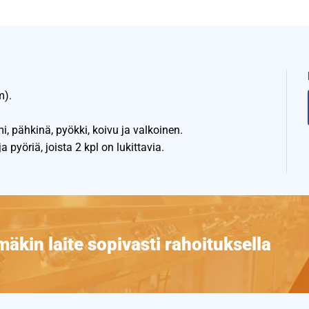
m).
 pähkinä, pyökki, koivu ja valkoinen.
pyöriä, joista 2 kpl on lukittavia.
äkin laite sopivasti rahoituksella