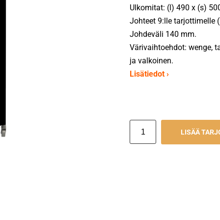
Ulkomitat: (l) 490 x (s) 5
Johteet 9:lle tarjottimell
Johdeväli 140 mm.
Värivaihtoehdot: wenge, 
ja valkoinen.
Lisätiedot ›
LISÄÄ TAR