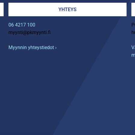
YHTEYS
06 4217 100
P
myynti@pkmyynti.fi
h
Myynnin yhteystiedot ›
V
m