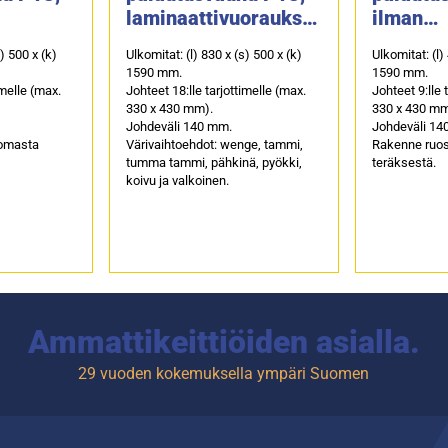
laminaattivuorauksel
ilman
orausta
la
laminaa
s) 500 x (k)
Ulkomitat: (l) 830 x (s) 500 x (k)
Ulkomitat: (l)
1590 mm.
1590 mm.
imelle (max.
Johteet 18:lle tarjottimelle (max.
Johteet 9:lle 
330 x 430 mm).
330 x 430 mm
Johdeväli 140 mm.
Johdeväli 14
omasta
Värivaihtoehdot: wenge, tammi,
Rakenne ruo
tumma tammi, pähkinä, pyökki,
teräksestä.
koivu ja valkoinen.
Ammattikeittiöiden asialla.
29 vuoden kokemuksella ympäri Suomen