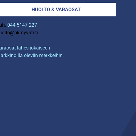
HUOLTO & VARAOSAT
uh.
044 5147 227
uolto@pkmyynti.fi
araosat lähes jokaiseen
arkkinoilla oleviin merkkeihin.