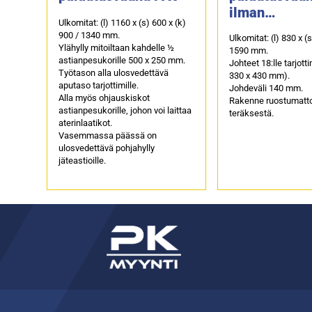
ilman
Ulkomitat: (l) 1160 x (s) 600 x (k)
laminaattivu
900 / 1340 mm.
Ulkomitat: (l) 830 x (
Ylähylly mitoiltaan kahdelle ½
1590 mm.
astianpesukorille 500 x 250 mm.
Johteet 18:lle tarjott
Työtason alla ulosvedettävä
330 x 430 mm).
aputaso tarjottimille.
Johdeväli 140 mm.
Alla myös ohjauskiskot
Rakenne ruostumatt
astianpesukorille, johon voi laittaa
teräksestä.
aterinlaatikot.
Vasemmassa päässä on
ulosvedettävä pohjahylly
jäteastioille.