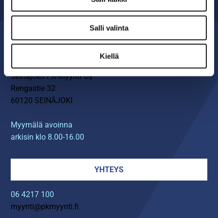
Salli valinta
MYYMÄLÄ
Kiellä
Seinäjoen PK-Myynti Oy
Rengastie 32
60120 SEINÄJOKI
Myymälä avoinna
arkisin klo 8.00-16.00
YHTEYS
06 4217 100
myynti@pkmyynti.fi