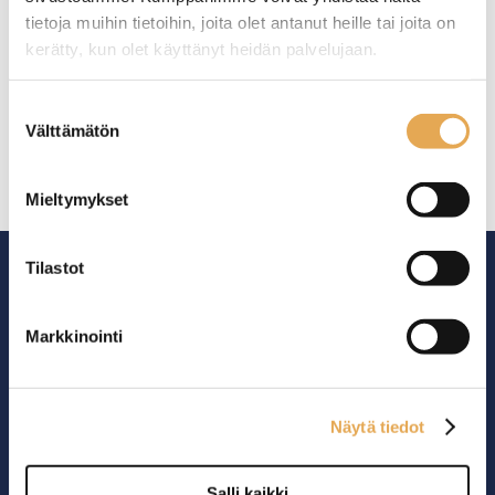
Tarjoilupaperit
tietoja muihin tietoihin, joita olet antanut heille tai joita on
kerätty, kun olet käyttänyt heidän palvelujaan.
seinajoenpk-myynti.fi/tietosuoja/
Lisätietoja:
Suostumuksen
Välttämätön
valinta
Mieltymykset
Tilastot
Markkinointi
Ammattikeittiöiden asialla.
29 vuoden kokemuksella ympäri Suomen
Näytä tiedot
OTA YHTEYTTÄ ›
Salli kaikki