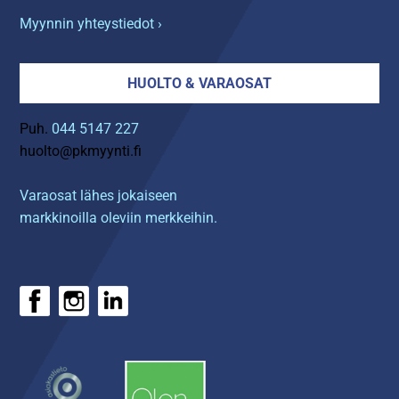
Myynnin yhteystiedot ›
HUOLTO & VARAOSAT
Puh.
044 5147 227
huolto@pkmyynti.fi
Varaosat lähes jokaiseen
markkinoilla oleviin merkkeihin.