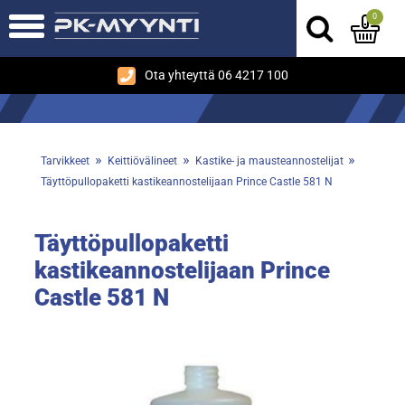
0
Ota yhteyttä 06 4217 100
»
»
»
Tarvikkeet
Keittiövälineet
Kastike- ja mausteannostelijat
Täyttöpullopaketti kastikeannostelijaan Prince Castle 581 N
Täyttöpullopaketti
kastikeannostelijaan Prince
Castle 581 N