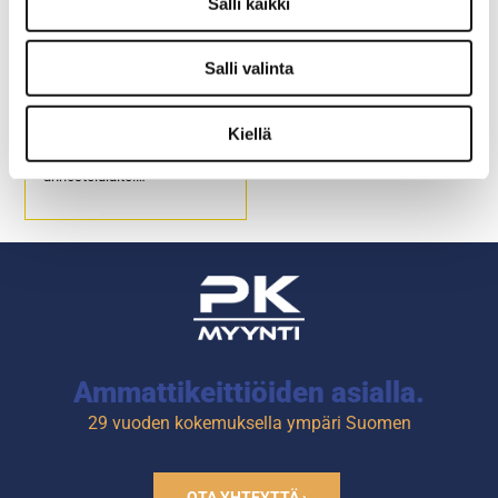
Salli kaikki
Salli valinta
Mausteannostelija
AccuTaste
pihvimausteelle 0,4g
Kiellä
Pihvimausteelle tarkoitettu
annostelulaite.
Toimii kahvaa painamalla
jolloin mauste tulee monesta
kohtaa pohjasta.
Annostelu 0,4g / painallus
Ammattikeittiöiden asialla.
29 vuoden kokemuksella ympäri Suomen
OTA YHTEYTTÄ ›