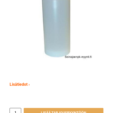
Lisätiedot ›
LISÄÄ TARJOUSPYYNTÖÖN