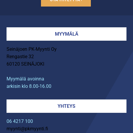
MYYMÄLÄ
Seinäjoen PK-Myynti Oy
Rengastie 32
60120 SEINÄJOKI
Myymälä avoinna
arkisin klo 8.00-16.00
YHTEYS
06 4217 100
myynti@pkmyynti.fi