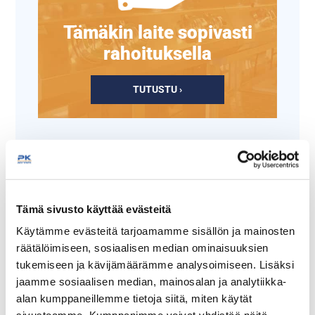
Tämäkin laite sopivasti
rahoituksella
TUTUSTU ›
Tämä sivusto käyttää evästeitä
Käytämme evästeitä tarjoamamme sisällön ja mainosten
räätälöimiseen, sosiaalisen median ominaisuuksien
tukemiseen ja kävijämäärämme analysoimiseen. Lisäksi
Roikkuva
Kastikeannostelija
jaamme sosiaalisen median, mainosalan ja analytiikka-
sinappi/ketsuppi
Portion Max Kit
alan kumppaneillemme tietoja siitä, miten käytät
annostelija 5L