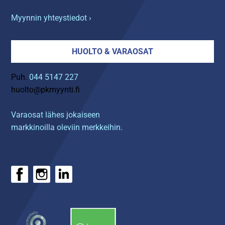
Myynnin yhteystiedot ›
HUOLTO & VARAOSAT
Puh.
044 5147 227
huolto@pkmyynti.fi
Varaosat lähes jokaiseen
markkinoilla oleviin merkkeihin.