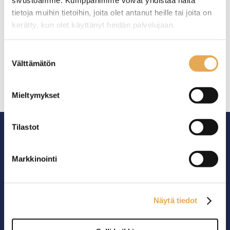
sivustoamme. Kumppanimme voivat yhdistää näitä
Tämäkin laite sopivasti
tietoja muihin tietoihin, joita olet antanut heille tai joita on
rahoituksella
kerätty, kun olet käyttänyt heidän palvelujaan.
TUTUSTU ›
seinajoenpk-myynti.fi/tietosuoja/
Lisätietoja:
Suostumuksen
Välttämätön
valinta
Mieltymykset
Tilastot
Markkinointi
Ammattikeittiöiden asialla.
29 vuoden kokemuksella ympäri Suomen
Näytä tiedot
OTA YHTEYTTÄ ›