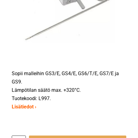
Sopii malleihin GS3/E, GS4/E, GS6/T/E, GS7/E ja
GS9.
Lämpötilan säätö max. +320°C.
Tuotekoodi: L997.
Lisätiedot ›