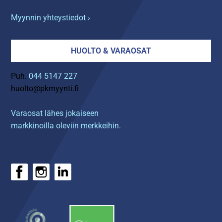
Myynnin yhteystiedot ›
HUOLTO & VARAOSAT
Puh.
044 5147 227
huolto@pkmyynti.fi
Varaosat lähes jokaiseen
markkinoilla oleviin merkkeihin.