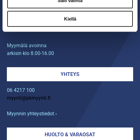
Salli valinta
Seinäjoen PK-Myynti Oy
Kiellä
Rengastie 32
60120 SEINÄJOKI
Myymälä avoinna
arkisin klo 8.00-16.00
YHTEYS
06 4217 100
myynti@pkmyynti.fi
Myynnin yhteystiedot ›
HUOLTO & VARAOSAT