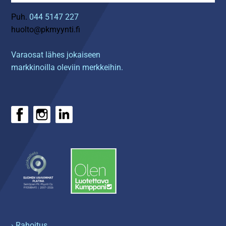
Puh.
044 5147 227
huolto@pkmyynti.fi
Varaosat lähes jokaiseen
markkinoilla oleviin merkkeihin.
› Rahoitus