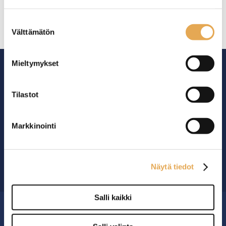
seinajoenpk-myynti.fi/tietosuoja/
Lisätietoja:
Suostumuksen
Välttämätön
valinta
Mieltymykset
Tilastot
Ammattikeittiöiden asialla.
Markkinointi
29 vuoden kokemuksella ympäri Suomen
OTA YHTEYTTÄ ›
Näytä tiedot
Salli kaikki
MYYMÄLÄ