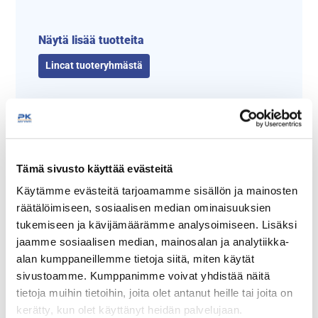
Näytä lisää tuotteita
Lincat tuoteryhmästä
Tämä sivusto käyttää evästeitä
Käytämme evästeitä tarjoamamme sisällön ja mainosten
räätälöimiseen, sosiaalisen median ominaisuuksien
tukemiseen ja kävijämäärämme analysoimiseen. Lisäksi
Tämäkin laite sopivasti
jaamme sosiaalisen median, mainosalan ja analytiikka-
alan kumppaneillemme tietoja siitä, miten käytät
rahoituksella
sivustoamme. Kumppanimme voivat yhdistää näitä
tietoja muihin tietoihin, joita olet antanut heille tai joita on
TUTUSTU ›
kerätty, kun olet käyttänyt heidän palvelujaan.