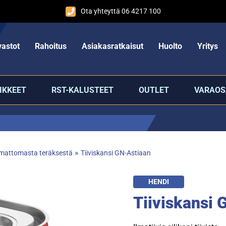
Ota yhteyttä 06 4217 100
astot
Rahoitus
Asiakasratkaisut
Huolto
Yritys
IKKEET
RST-KALUSTEET
OUTLET
VARAOS
»
umattomasta teräksestä
Tiiviskansi GN-Astiaan
HENDI
Tiiviskansi 