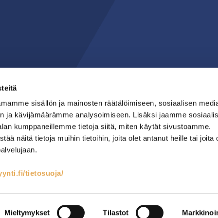
teitä
mamme sisällön ja mainosten räätälöimiseen, sosiaalisen medi
n ja kävijämäärämme analysoimiseen. Lisäksi jaamme sosiaali
alan kumppaneillemme tietoja siitä, miten käytät sivustoamme.
näitä tietoja muihin tietoihin, joita olet antanut heille tai joita 
palvelujaan.
nti.fi/tietosuoja/
teet
Kylmäsäilytys
Lämmin keittiö
RST-kalusteet
Mainostoimisto Semio
Mieltymykset
Tilastot
Markkinoin