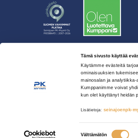
Tämä sivusto käyttää eväs
› Rahoitus
Käytämme evästeitä tarjoa
› Asiakasratkaisut
ominaisuuksien tukemisee
› Huolto
mainosalan ja analytiikka-
› Yritys
Kumppanimme voivat yhdistää 
› Yhteystiedot
kun olet käyttänyt heidän 
› Tietosuojaseloste
› Tilaus- ja toimitusehdot
seinajoenpk-myy
Lisätietoja:
Astianpesu & Esikäsittely
Kahvinvalmistus & Baarilait
Tarjoilulaitteet
Tarvikkeet
Suostumuksen
Välttämätön