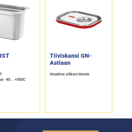
RST
Tiiviskansi GN-
Astiaan
ST
Ilmatiivis silikoni tiiviste
e: -40 ... +300C