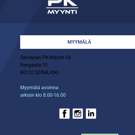
MYYMÄLÄ
Seinäjoen PK-Myynti Oy
Rengastie 32
60120 SEINÄJOKI
Myymälä avoinna
arkisin klo 8.00-16.00