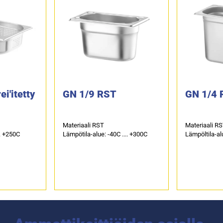
i′itetty
GN 1/9 RST
GN 1/4 
Materiaali RST
Materiaali R
.. +250C
Lämpötila-alue: -40C .... +300C
Lämpöltila-alu