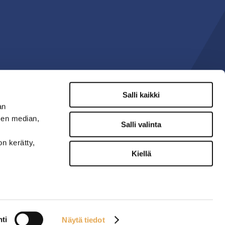
Salli kaikki
an
sen median,
Salli valinta
on kerätty,
Kiellä
ti
Näytä tiedot