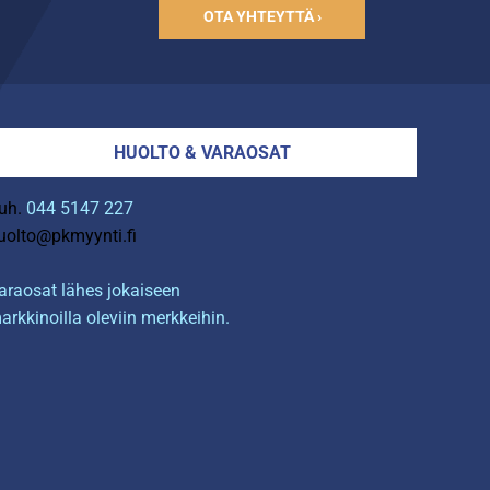
OTA YHTEYTTÄ ›
HUOLTO & VARAOSAT
uh.
044 5147 227
uolto@pkmyynti.fi
araosat lähes jokaiseen
arkkinoilla oleviin merkkeihin.