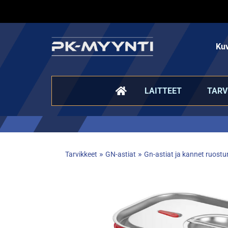
Kuv
LAITTEET
TARV
»
»
Tarvikkeet
GN-astiat
Gn-astiat ja kannet ruost