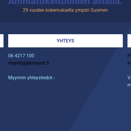
Ammattikeittiöiden asialla.
29 vuoden kokemuksella ympäri Suomen
YHTEYS
06 4217 100
P
myynti@pkmyynti.fi
h
Myynnin yhteystiedot ›
V
m