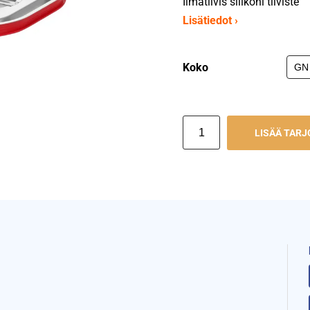
Ilmatiivis silikoni tiiviste
Lisätiedot ›
Koko
LISÄÄ TAR