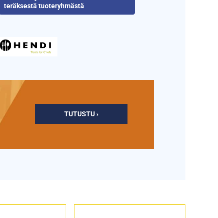
teräksestä tuoteryhmästä
TUTUSTU ›