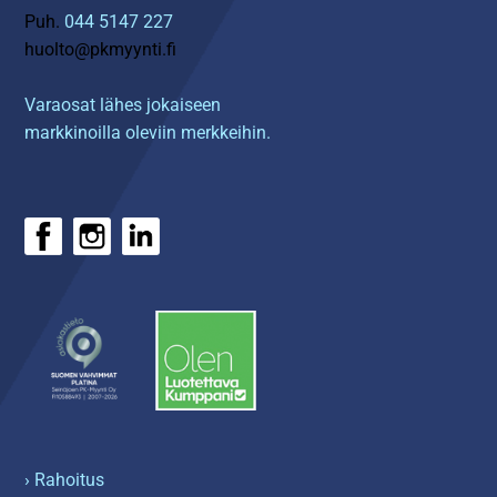
Puh.
044 5147 227
huolto@pkmyynti.fi
Varaosat lähes jokaiseen
markkinoilla oleviin merkkeihin.
› Rahoitus