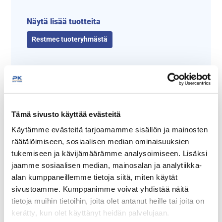
Näytä lisää tuotteita
Restmec tuoteryhmästä
Tämä sivusto käyttää evästeitä
Käytämme evästeitä tarjoamamme sisällön ja mainosten
räätälöimiseen, sosiaalisen median ominaisuuksien
tukemiseen ja kävijämäärämme analysoimiseen. Lisäksi
Tämäkin laite sopivasti
jaamme sosiaalisen median, mainosalan ja analytiikka-
rahoituksella
alan kumppaneillemme tietoja siitä, miten käytät
sivustoamme. Kumppanimme voivat yhdistää näitä
tietoja muihin tietoihin, joita olet antanut heille tai joita on
TUTUSTU ›
kerätty, kun olet käyttänyt heidän palvelujaan.