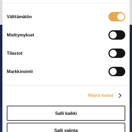
seinajoenpk-myynti.fi/tietosuoja/
Lisätietoja:
Suostumuksen
Välttämätön
valinta
Mieltymykset
Tilastot
Ammattikeittiöiden asialla.
Markkinointi
29 vuoden kokemuksella ympäri Suomen
OTA YHTEYTTÄ ›
Näytä tiedot
Salli kaikki
MYYMÄLÄ
Salli valinta