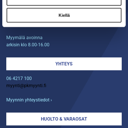
Seinäjoen PK-Myynti Oy
Kiellä
Rengastie 32
60120 SEINÄJOKI
Myymälä avoinna
arkisin klo 8.00-16.00
YHTEYS
06 4217 100
myynti@pkmyynti.fi
Myynnin yhteystiedot ›
HUOLTO & VARAOSAT