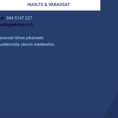
HUOLTO & VARAOSAT
uh.
044 5147 227
uolto@pkmyynti.fi
araosat lähes jokaiseen
arkkinoilla oleviin merkkeihin.