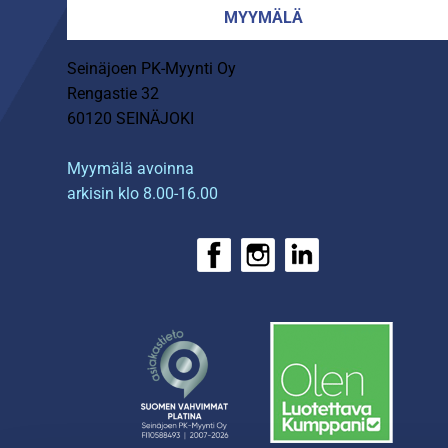
MYYMÄLÄ
Seinäjoen PK-Myynti Oy
Rengastie 32
60120 SEINÄJOKI
Myymälä avoinna
arkisin klo 8.00-16.00