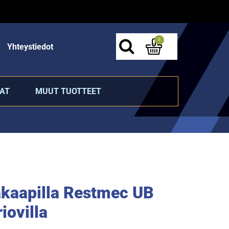
0
Yhteystiedot
AT
MUUT TUOTTEET
akaapilla Restmec UB
iovilla