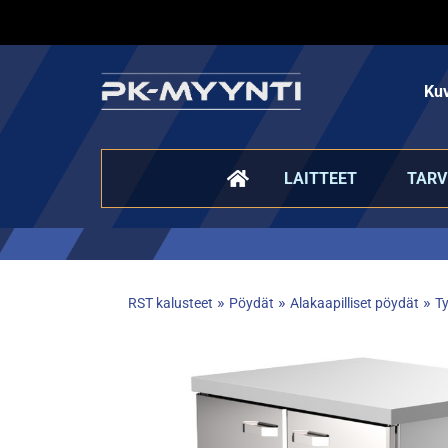
Kuv
LAITTEET
TARV
»
»
»
RST kalusteet
Pöydät
Alakaapilliset pöydät
Ty