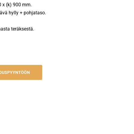
50 x (k) 900 mm.
ävä hylly + pohjataso.
asta teräksestä.
JOUSPYYNTÖÖN