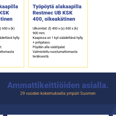
kaapilla
Työpöytä alakaapilla
 KSK
Restmec UB KSK
tinen
400, oikeakätinen
s) 650 x (k)
Ulkomitat: (l) 400 x (s) 650 x (k)
900 mm.
ädettävä hylly
Kaapissa on 1 kpl säädettävä hylly
+ pohjataso.
t.
Pöydän alla säätöjalat.
attomasta
Valmistettu ruostumattomasta
teräksestä.
Ammattikeittiöiden asialla.
29 vuoden kokemuksella ympäri Suomen