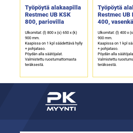
Työpöytä alakaapilla
Työpöytä ala
Restmec UB KSK
Restmec UB
800, pariovilla
400, vasenkä
Ulkomitat: (l) 800 x (s) 650 x (k)
Ulkomitat: (l) 400 x (
900 mm.
900 mm.
Kaapissa on 1 kpl säädettävä hylly
Kaapissa on 1 kpl sä
+ pohjataso.
+ pohjataso.
Pöydän alla säätöjalat.
Pöydän alla säätöjala
Valmistettu ruostumattomasta
Valmistettu ruostum
teräksestä.
teräksestä.