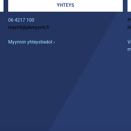
YHTEYS
06 4217 100
P
myynti@pkmyynti.fi
h
Myynnin yhteystiedot ›
V
m