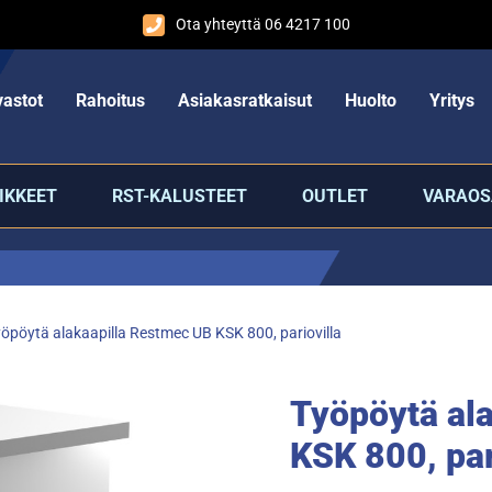
Ota yhteyttä 06 4217 100
astot
Rahoitus
Asiakasratkaisut
Huolto
Yritys
IKKEET
RST-KALUSTEET
OUTLET
VARAOS
öpöytä alakaapilla Restmec UB KSK 800, pariovilla
Työpöytä al
KSK 800, par