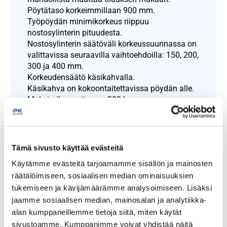
Pöytätaso korkeimmillaan 900 mm.
Työpöydän minimikorkeus riippuu
nostosylinterin pituudesta.
Nostosylinterin säätöväli korkeussuunnassa on
valittavissa seuraavilla vaihtoehdoilla: 150, 200,
300 ja 400 mm.
Korkeudensäätö käsikahvalla.
Käsikahva on kokoontaitettavissa pöydän alle.
Maksimikuormitus on 200 kg.
Työtaso on saatavilla takanostolla tai ilman.
Pöytä on valmistettu ruostumattomasta
teräksestä.
Tämä sivusto käyttää evästeitä
Näytä lisää tuotteita
Käytämme evästeitä tarjoamamme sisällön ja mainosten
räätälöimiseen, sosiaalisen median ominaisuuksien
Korkeussäädettävät pöydät tuoteryhmästä
tukemiseen ja kävijämäärämme analysoimiseen. Lisäksi
jaamme sosiaalisen median, mainosalan ja analytiikka-
alan kumppaneillemme tietoja siitä, miten käytät
sivustoamme. Kumppanimme voivat yhdistää näitä