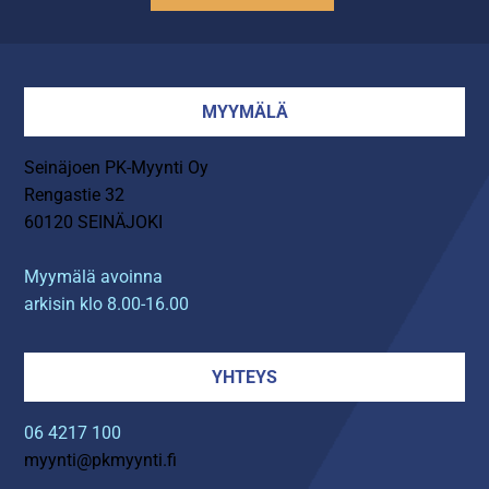
MYYMÄLÄ
Seinäjoen PK-Myynti Oy
Rengastie 32
60120 SEINÄJOKI
Myymälä avoinna
arkisin klo 8.00-16.00
YHTEYS
06 4217 100
myynti@pkmyynti.fi