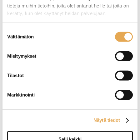
tietoja muihin tietoihin, joita olet antanut heille tai joita on
kerätty, kun olet käyttänyt heidän palvelujaan.
seinajoenpk-myynti.fi/tietosuoja/
Lisätietoja:
Suostumuksen
Välttämätön
valinta
Tämäkin laite sopivasti
rahoituksella
Mieltymykset
TUTUSTU ›
Tilastot
Markkinointi
Näytä tiedot
Salli kaikki