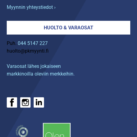
Myynnin yhteystiedot ›
HUOLTO & VARAOSAT
Puh.
044 5147 227
huolto@pkmyynti.fi
Varaosat lähes jokaiseen
markkinoilla oleviin merkkeihin.