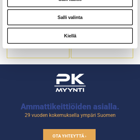
Työpöytä säädettävällä
Työpöytä säädettävällä
Salli valinta
korkeudella,
korkeudella,
sähkösäätöinen
käsikäyttöinen
Kiellä
Pöytä on saatavana tarpeen
Pöytä on saatavana tarpeen
mukaan 400-2900 mm
mukaan 400-2900 mm
leveänä.
leveänä.
Vakiosyvyys on 650 mm.
Vakiosyvyys on 650 mm.
Syvyysmitta on mahdollista
Syvyysmitta on mahdollista
muuttaa tilauksen mukaan.
muuttaa tilauksen mukaan.
Pöytätaso korkeimmillaan
Pöytätaso korkeimmillaan
900 mm.
900 mm.
Työpöydän minimikorkeus
Työpöydän minimikorkeus
riippuu nostosylinterin
riippuu nostosylinterin
pituudesta.
pituudesta.
Sähköliitäntä 230 V.
Ammattikeittiöiden asialla.
29 vuoden kokemuksella ympäri Suomen
OTA YHTEYTTÄ ›